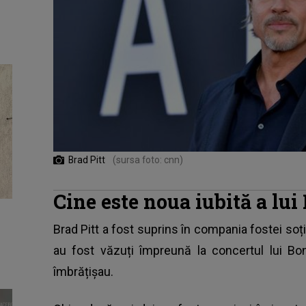
Brad Pitt
(sursa foto: cnn)
Cine este noua iubită a lui
Brad Pitt
a fost suprins în compania fostei soți
au fost văzuți împreună la concertul lui B
îmbrățișau.