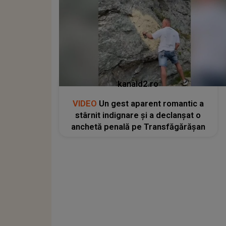
kanald2.ro
VIDEO
Un gest aparent romantic a
stârnit indignare și a declanșat o
anchetă penală pe Transfăgărășan