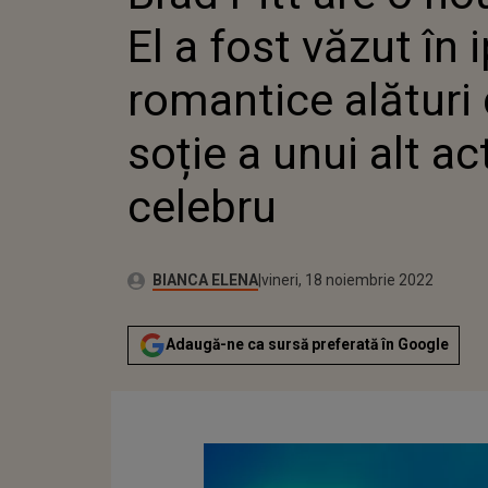
SOȚIE A
El a fost văzut în
CELEBR
romantice alături
soție a unui alt ac
celebru
Autor:
Publicat:
BIANCA ELENA
vineri, 18 noiembrie 2022
Adaugă-ne ca sursă preferată în Google