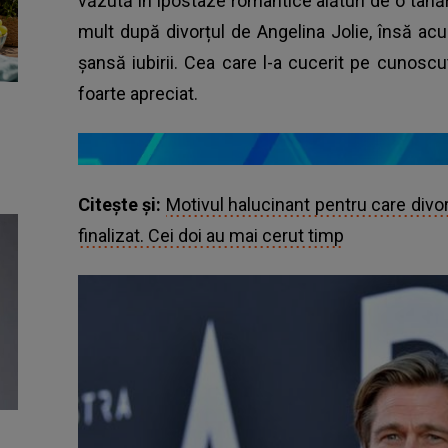
văzută în ipostaze romantice alături de o tânără
mult după divorțul de Angelina Jolie, însă ac
șansă iubirii. Cea care l-a cucerit pe cunoscu
foarte apreciat.
Citește și:
Motivul halucinant pentru care divorț
finalizat. Cei doi au mai cerut timp