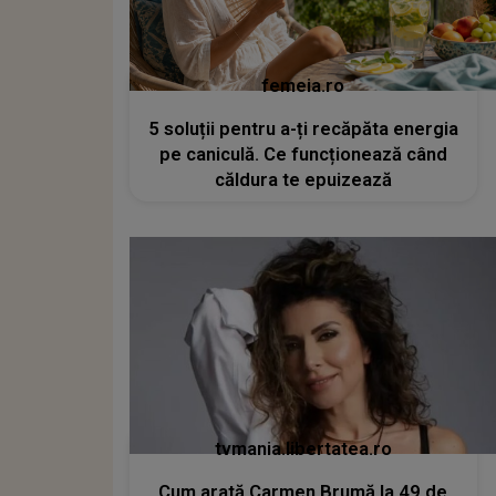
femeia.ro
5 soluții pentru a-ți recăpăta energia
pe caniculă. Ce funcționează când
căldura te epuizează
tvmania.libertatea.ro
Cum arată Carmen Brumă la 49 de