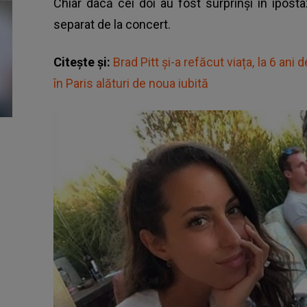
Chiar dacă cei doi au fost surprinși în ipost
separat de la concert.
Citește și:
Brad Pitt și-a refăcut viața, la 6 ani 
în Paris alături de noua iubită