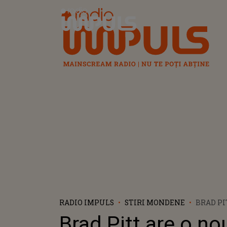
Radio Impuls
RADIO IMPULS
STIRI MONDENE
BRAD PI
EL A FO
Brad Pitt are o no
ROMANTI