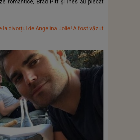
aze romantice, Brad Pitt și Ines au plecat
de la divorțul de Angelina Jolie! A fost văzut