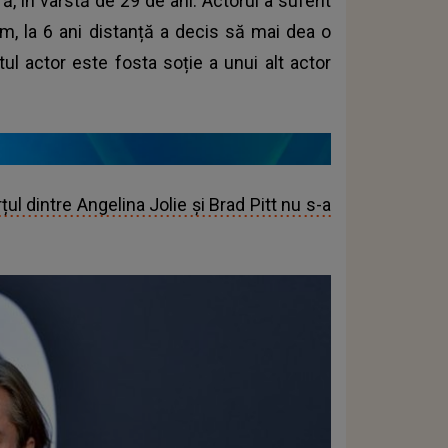
, în vârstă de 29 de ani. Actorul a suferit
um, la 6 ani distanță a decis să mai dea o
tul actor este fosta soție a unui alt actor
ul dintre Angelina Jolie și Brad Pitt nu s-a