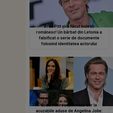
Brad Pitt și-a făcut buletin
românesc! Un bărbat din Letonia a
falsificat o serie de documente
folosind identitatea actorului
Brad Pitt reacționează dur la
acuzațiile aduse de Angelina Jolie: