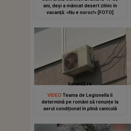
ani, deși a mâncat desert zilnic în
vacanță: «Nu e noroc!» [FOTO]
kanald2.ro
VIDEO
Teama de Legionella îi
determină pe români să renunțe la
aerul condiționat în plină caniculă