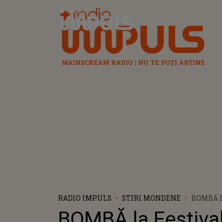
Radio Impuls
RADIO IMPULS
STIRI MONDENE
BOMBĂ 
NAȚION
BOMBĂ la Festival
CÂNTECU