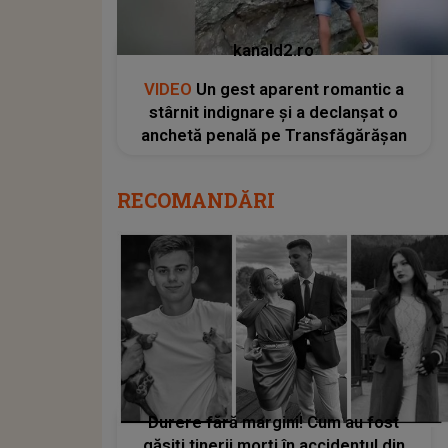
kanald2.ro
VIDEO
Un gest aparent romantic a
stârnit indignare și a declanșat o
anchetă penală pe Transfăgărășan
RECOMANDĂRI
Durere fără margini! Cum au fost
găsiți tinerii morți în accidentul din