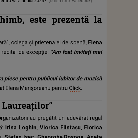
pentru vara anului 2025?
(sursa foto: Facebook)
himb, este prezentă la
ră”, colega și prietena ei de scenă,
Elena
 recital de excepție:
"Am fost invitați mai
a piese pentru publicul iubitor de muzică
arat Elena Merișoreanu pentru
Click
.
 Laureaților”
organizatorii au pregătit un adevărat regal
ră:
Irina Loghin, Viorica Flintașu, Florica
u, Ștefan Isac, Gheorghe Roșoga, Aneta