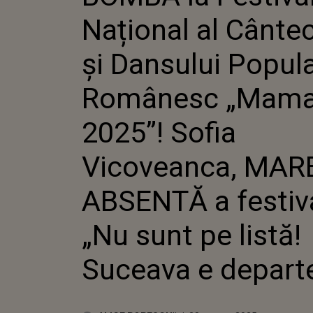
DANSUL
Național al Cântec
ROMÂNE
2025”! S
VICOVE
și Dansului Popul
ABSENT
FESTIVA
Românesc „Mama
SUNT PE
SUCEAVA 
2025”! Sofia
Vicoveanca, MAR
ABSENTĂ a festiva
„Nu sunt pe listă!
Suceava e departe