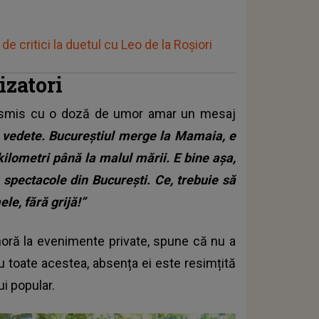
e critici la duetul cu Leo de la Roșiori
izatori
ransmis cu o doză de umor amar un mesaj
te vedete. Bucureștiul merge la Mamaia, e
ilometri până la malul mării. E bine așa,
 spectacole din București. Ce, trebuie să
le, fără grijă!”
a horă la evenimente private, spune că nu a
Cu toate acestea, absența ei este resimțită
i popular.