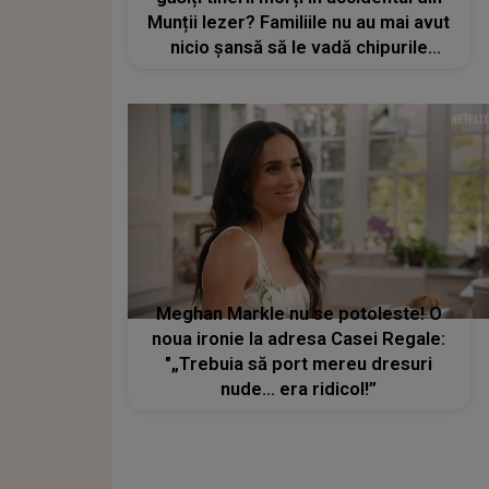
Munții Iezer? Familiile nu au mai avut
nicio șansă să le vadă chipurile
pentru ultima dată
Meghan Markle nu se potoleste! O
noua ironie la adresa Casei Regale:
"„Trebuia să port mereu dresuri
nude… era ridicol!”