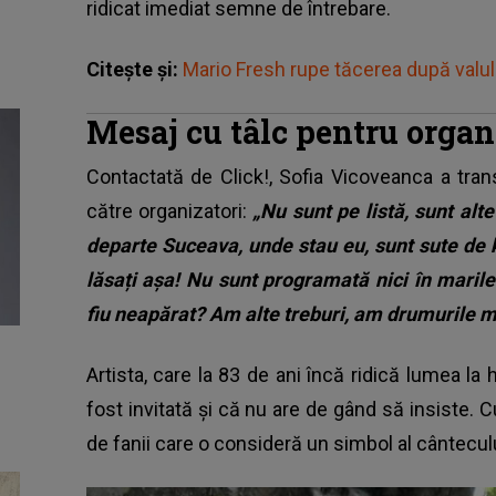
ridicat imediat semne de întrebare.
Citește și:
Mario Fresh rupe tăcerea după valul d
Mesaj cu tâlc pentru organ
Contactată de Click!, Sofia Vicoveanca a t
către organizatori:
„Nu sunt pe listă, sunt al
departe Suceava, unde stau eu, sunt sute de k
lăsați așa! Nu sunt programată nici în marile
fiu neapărat? Am alte treburi, am drumurile me
Artista, care la 83 de ani încă ridică lumea l
fost invitată și că nu are de gând să insiste. 
de fanii care o consideră un simbol al cânteculu