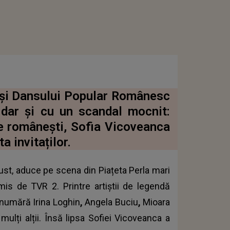
i și Dansului Popular Românesc
dar și cu un scandal mocnit:
e românești, Sofia Vicoveanca
a invitaților.
ust, aduce pe scena din Piațeta Perla mari
is de TVR 2. Printre artiștii de legendă
e numără Irina Loghin
,
Angela Buciu
,
Mioara
ulți alții. Însă lipsa Sofiei Vicoveanca a