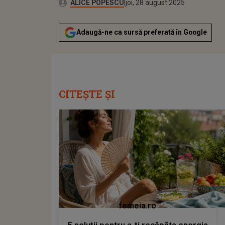
Autor:
Publicat:
ALICE POPESCU
joi, 28 august 2025
Adaugă-ne ca sursă preferată în Google
CITEȘTE ȘI
femeia.ro