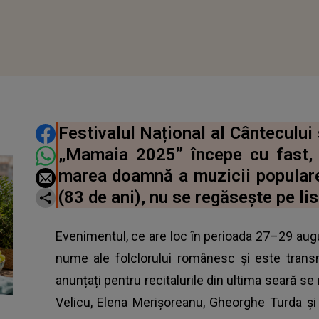
DISTRIBUIE ARTICOLUL
Festivalul Național al Cânteculu
„Mamaia 2025” începe cu fast, 
marea doamnă a muzicii popular
(83 de ani), nu se regăsește pe list
Evenimentul, ce are loc în perioada 27–29 aug
nume ale folclorului românesc și este transm
anunțați pentru recitalurile din ultima seară s
Velicu, Elena Merișoreanu, Gheorghe Turda și m