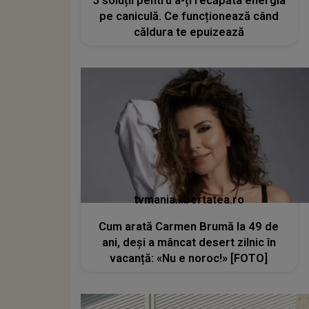
5 soluții pentru a-ți recăpăta energia
pe caniculă. Ce funcționează când
căldura te epuizează
tvmania.libertatea.ro
Cum arată Carmen Brumă la 49 de
ani, deși a mâncat desert zilnic în
vacanță: «Nu e noroc!» [FOTO]