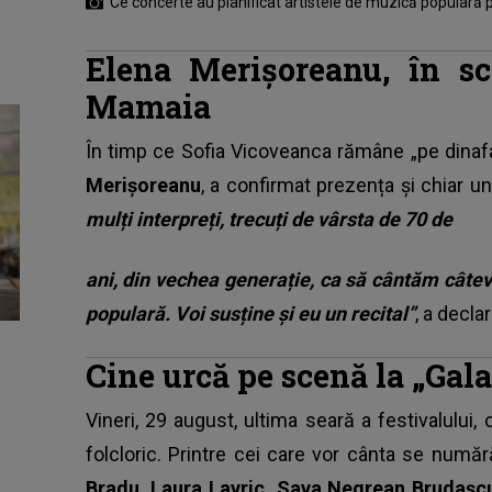
Ce concerte au planificat artistele de muzică populară 
Elena Merișoreanu, în sc
Mamaia
În timp ce Sofia Vicoveanca rămâne „pe dinafa
Merișoreanu
, a confirmat prezența și chiar un
mulți interpreți, trecuți de vârsta de 70 de
ani, din vechea generație, ca să cântăm câtev
populară. Voi susține și eu un recital”
, a decl
Cine urcă pe scenă la „Gala
Vineri, 29 august, ultima seară a festivalului, 
folcloric. Printre cei care vor cânta se numă
Bradu, Laura Lavric, Sava Negrean Brudașc