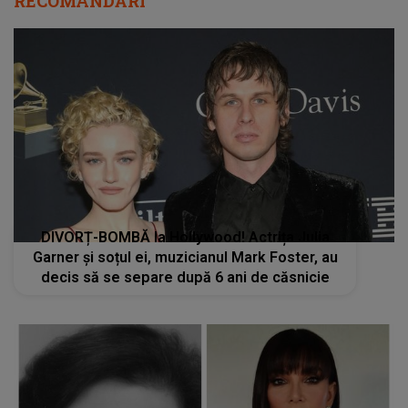
RECOMANDĂRI
DIVORȚ-BOMBĂ la Hollywood! Actrița Julia
Garner și soțul ei, muzicianul Mark Foster, au
decis să se separe după 6 ani de căsnicie