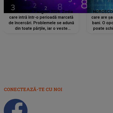
HOROSCOP 7 august 2026. Zodia
HOROSCOP 
care intră într-o perioadă marcată
care are șa
de încercări. Problemele se adună
bani. O opo
din toate părțile, iar o veste
poate schi
neașteptată îi dă planurile peste
la
cap
CONECTEAZĂ-TE CU NOI