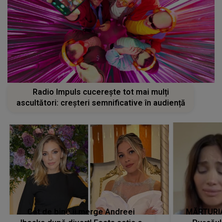
Radio Impuls cucerește tot mai mulți
ascultători: creșteri semnificative în audiență
Cât de bine îi merge Andreei
MĂRTURIA