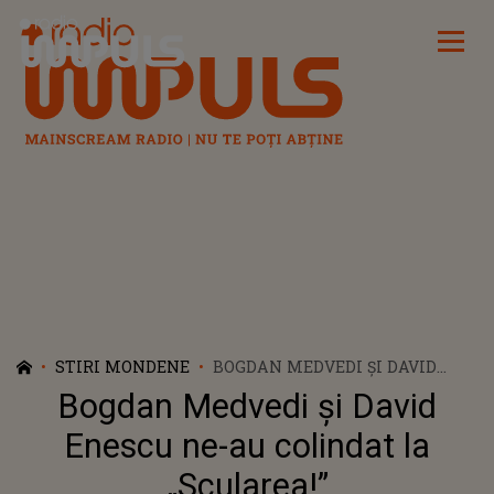
Radio Impuls
STIRI MONDENE
BOGDAN MEDVEDI ȘI DAVID
ENESCU NE-AU COLINDAT LA
Bogdan Medvedi și David
„SCULAREA!”
Enescu ne-au colindat la
„Scularea!”