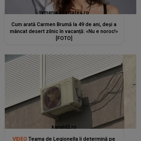
tvmania.libertatea.ro
Cum arată Carmen Brumă la 49 de ani, deși a
mâncat desert zilnic în vacanță: «Nu e noroc!»
[FOTO]
kanald2.ro
VIDEO
Teama de Legionella îi determină pe