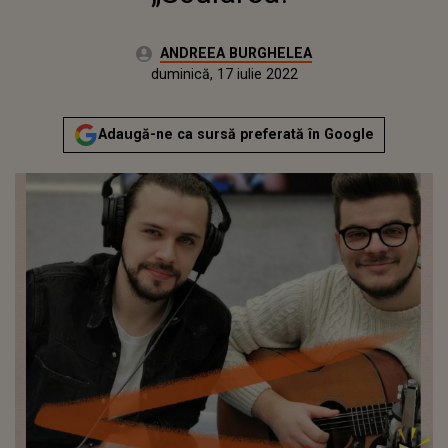
Autor:
ANDREEA BURGHELEA
Publicat:
marți, 15 decembrie 2020
Actualizat:
duminică, 17 iulie 2022
Adaugă-ne ca sursă preferată în Google