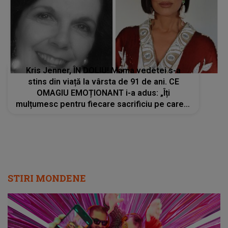
Kris Jenner, ÎN DOLIU! Mama vedetei s-a
stins din viață la vârsta de 91 de ani. CE
OMAGIU EMOȚIONANT i-a adus: „Îți
mulțumesc pentru fiecare sacrificiu pe care l-
ai făcut. Inimile noastre sunt sfâșiate”
STIRI MONDENE