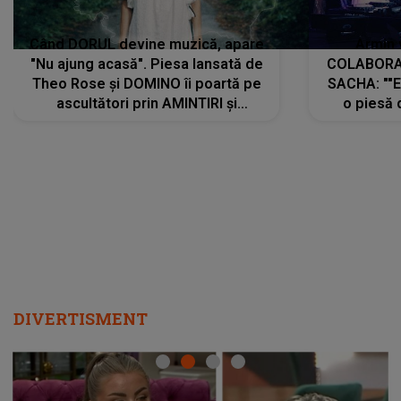
Când DORUL devine muzică, apare
Armin 
"Nu ajung acasă". Piesa lansată de
COLABORAR
Theo Rose și DOMINO îi poartă pe
SACHA: ""E
ascultători prin AMINTIRI și
o piesă 
REGĂSIRI, iar drumul emoțiilor
imediat pre
trece prin sufletul publicului:
cu mine șt
"Pentru toți cei care au plecat
păstrăm do
departe ca să le fie mai bine"
DIVERTISMENT