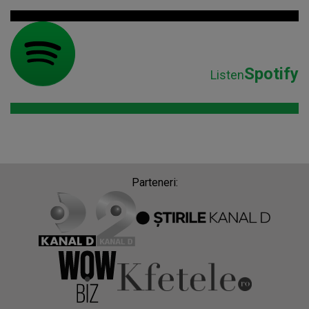
Spotify
Listen
Parteneri: