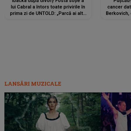
Ibacka după divorț! Fosta soție a
Pușcău!
lui Cabral a întors toate privirile în
cancer dato
prima zi de UNTOLD: „Parcă ai altă
Berkovich, 
strălucire, emani putere,
accident ru
încredere, siguranță...”
Dacă nu 
LANSĂRI MUZICALE