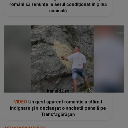
români să renunțe la aerul condiționat în plină
caniculă
kanald2.ro
VIDEO
Un gest aparent romantic a stârnit
indignare și a declanșat o anchetă penală pe
Transfăgărășan