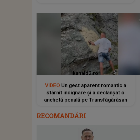
kanald2.ro
VIDEO
Un gest aparent romantic a
stârnit indignare și a declanșat o
anchetă penală pe Transfăgărășan
RECOMANDĂRI