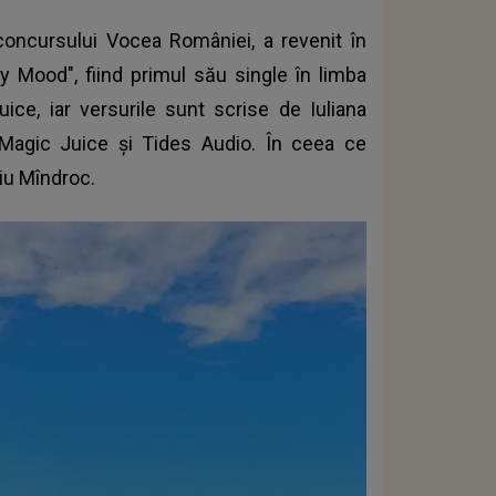
 concursului Vocea României, a revenit în
day Mood", fiind primul său single în limba
e, iar versurile sunt scrise de Iuliana
e Magic Juice și Tides Audio. În ceea ce
viu Mîndroc.