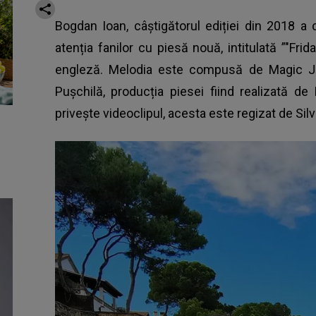
Bogdan Ioan, câștigătorul ediției din 2018 a
atenția fanilor cu piesă nouă, intitulată ”"Fri
engleză. Melodia este compusă de Magic Juic
Pușchilă, producția piesei fiind realizată d
privește videoclipul, acesta este regizat de Sil