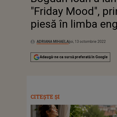
"Friday Mood", pr
piesă în limba en
Publicat:
Autor:
miercuri, 13 octombrie 2021
Actualizat:
ADRIANA MIHAELA
joi, 13 octombrie 2022
Adaugă-ne ca sursă preferată în Google
CITEȘTE ȘI