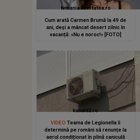
tvmania.libertatea.ro
Cum arată Carmen Brumă la 49 de
ani, deși a mâncat desert zilnic în
vacanță: «Nu e noroc!» [FOTO]
kanald2.ro
VIDEO
Teama de Legionella îi
determină pe români să renunțe la
aerul condiționat în plină caniculă