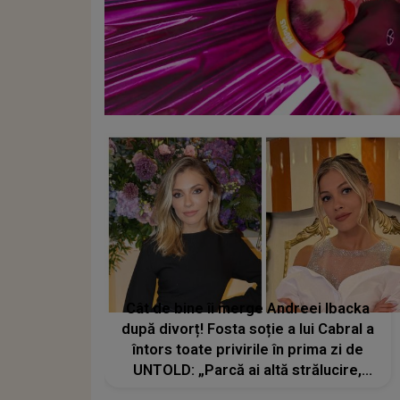
Cât de bine îi merge Andreei Ibacka
după divorț! Fosta soție a lui Cabral a
întors toate privirile în prima zi de
UNTOLD: „Parcă ai altă strălucire,
emani putere, încredere, siguranță...”