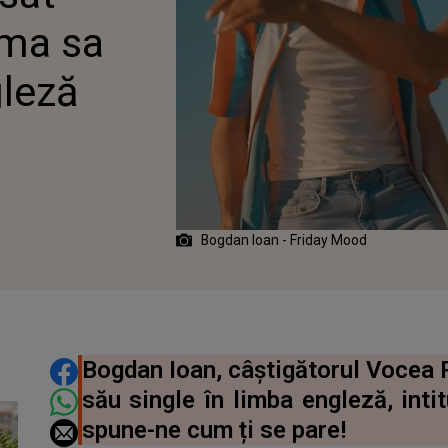
ima sa
gleză
Bogdan Ioan - Friday Mood
DISTRIBUIE ARTICOLUL
Bogdan Ioan, câștigătorul Vocea 
său single în limba engleză, inti
spune-ne cum ți se pare!