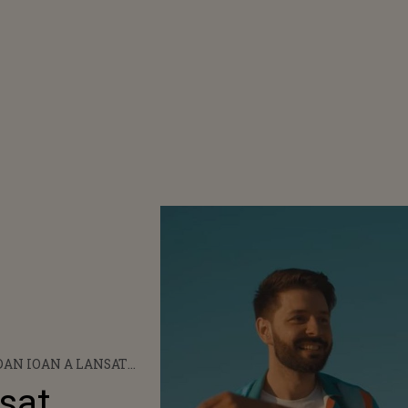
AN IOAN A LANSAT
DAY MOOD", PRIMA SA
sat
Ă ÎN LIMBA ENGLEZĂ