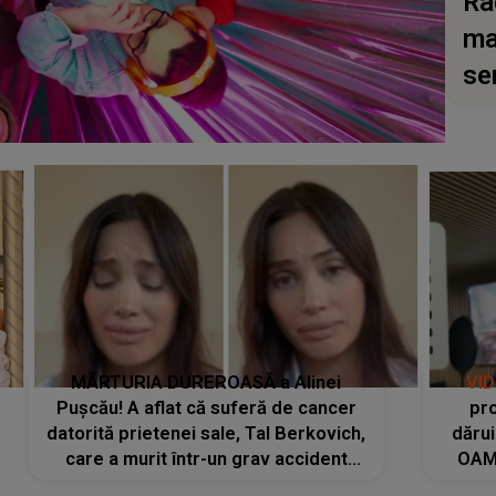
Ra
ma
se
MĂRTURIA DUREROASĂ a Alinei
VI
Pușcău! A aflat că suferă de cancer
pro
datorită prietenei sale, Tal Berkovich,
dărui
care a murit într-un grav accident
OAM
rutier: „Mi-a salvat viața. Dacă nu era
despr