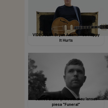
VIDEOCLIP: Bryan Adams - So Happy
It Hurts
James Blake și slowthai au lansat
piesa ”Funeral”