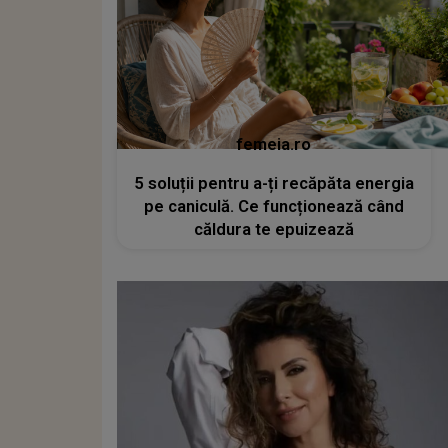
femeia.ro
5 soluții pentru a-ți recăpăta energia
pe caniculă. Ce funcționează când
căldura te epuizează