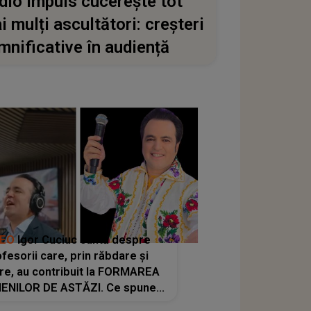
dio Impuls cucerește tot
i mulți ascultători: creșteri
mnificative în audiență
DEO
Igor Cuciuc cântă despre
fesorii care, prin răbdare și
re, au contribuit la FORMAREA
ENILOR DE ASTĂZI. Ce spune
e dascălii care lasă amprente