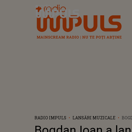
Radio Impuls
RADIO IMPULS
LANSĂRI MUZICALE
BOGD
"FRI
Bogdan Ioan a lan
PIES