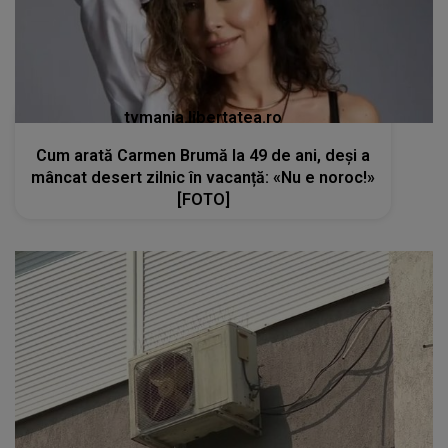
tvmania.libertatea.ro
Cum arată Carmen Brumă la 49 de ani, deși a
mâncat desert zilnic în vacanță: «Nu e noroc!»
[FOTO]