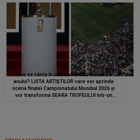
Cine va cânta în cea mai urmărită seară a
anului? LISTA ARTIȘTILOR care vor aprinde
scena finalei Campionatului Mondial 2026 și
vor transforma SEARA TROFEULUI într-un
show de neuitat: "Ceremonia de închidere va
încheia..."