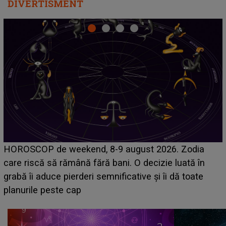
DIVERTISMENT
Emanuel a ținut ACEST DETALIU ASCUNS până
acum! În fața Alexandrei, concurentul din Casa Iubirii
face o MĂRTURISIRE NEAȘTEPTATĂ despre mama
sa: "I-am spus și ei în față, eu nu te iubesc pentru
că..."