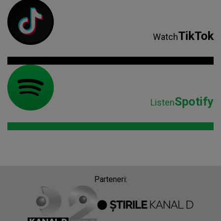
TikTok
Watch
Spotify
Listen
Parteneri: