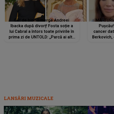
Cât de bine îi merge Andreei
MĂRTURIA
Ibacka după divorț! Fosta soție a
Pușcău!
lui Cabral a întors toate privirile în
cancer dato
prima zi de UNTOLD: „Parcă ai altă
Berkovich, 
strălucire, emani putere,
accident ru
încredere, siguranță...”
Dacă nu 
LANSĂRI MUZICALE