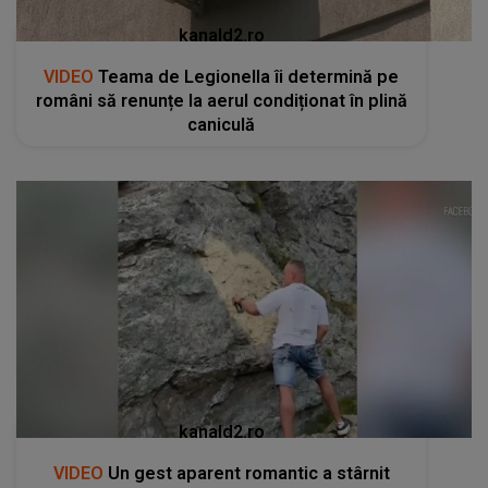
kanald2.ro
VIDEO
Teama de Legionella îi determină pe
români să renunțe la aerul condiționat în plină
caniculă
kanald2.ro
VIDEO
Un gest aparent romantic a stârnit