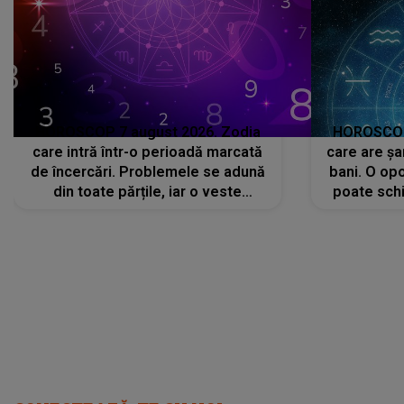
HOROSCOP 7 august 2026. Zodia
HOROSCOP 
care intră într-o perioadă marcată
care are șa
de încercări. Problemele se adună
bani. O opo
din toate părțile, iar o veste
poate schi
neașteptată îi dă planurile peste
la
cap