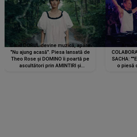
Când DORUL devine muzică, apare
Armin 
"Nu ajung acasă". Piesa lansată de
COLABORAR
Theo Rose și DOMINO îi poartă pe
SACHA: ""E
ascultători prin AMINTIRI și
o piesă 
REGĂSIRI, iar drumul emoțiilor
imediat pre
trece prin sufletul publicului:
cu mine șt
"Pentru toți cei care au plecat
păstrăm do
departe ca să le fie mai bine"