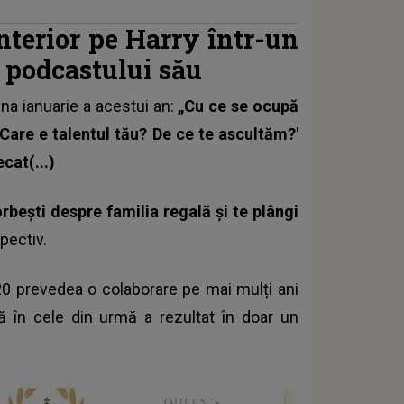
anterior pe Harry într-un
l podcastului său
una ianuarie a acestui an:
„Cu ce se ocupă
i 'Care e talentul tău? De ce te ascultăm?'
ecat(...)
rbești despre familia regală și te plângi
pectiv.
20 prevedea o colaborare pe mai mulți ani
ă în cele din urmă a rezultat în doar un