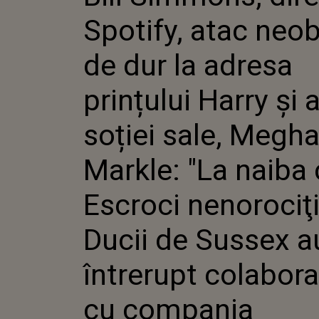
DUR LA 
Spotify, atac neob
PRINȚUL
SOȚIEI 
MARKLE:
de dur la adresa
EI. ESCR
NENOROC
prințului Harry și 
SUSSEX
COLABO
COMPAN
soției sale, Megh
Markle: "La naiba 
Escroci nenorociţi
Ducii de Sussex a
întrerupt colabor
cu compania