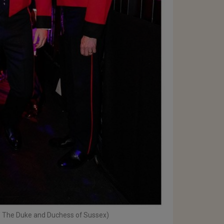
 / The Duke and Duchess of Sussex)