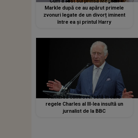
Cum a fost surprinsă Meghan
Markle după ce au apărut primele
zvonuri legate de un divorț iminent
între ea și printul Harry
Filmarea controversată în care
regele Charles al III-lea insultă un
jurnalist de la BBC