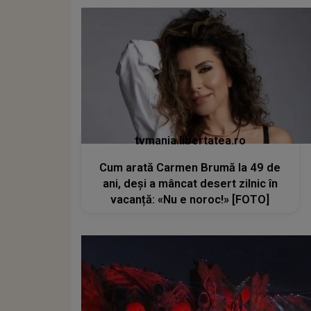
tvmania.libertatea.ro
Cum arată Carmen Brumă la 49 de
ani, deși a mâncat desert zilnic în
vacanță: «Nu e noroc!» [FOTO]