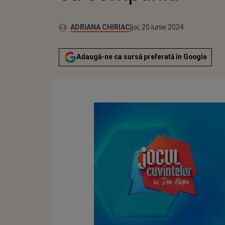
Publicat:
Autor:
marți, 20 iunie 2023
Actualizat:
ADRIANA CHIRIAC
joi, 20 iunie 2024
Adaugă-ne ca sursă preferată în Google