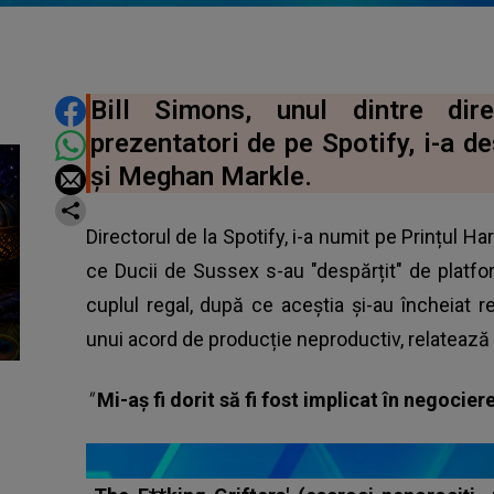
DISTRIBUIE ARTICOLUL
Bill Simons, unul dintre dir
prezentatori de pe Spotify, i-a de
și Meghan Markle.
Directorul de la Spotify, i-a numit pe Prințul H
ce Ducii de Sussex s-au "despărțit" de platfo
cuplul regal, după ce aceștia și-au încheiat 
unui acord de producție neproductiv, relateaz
"
Mi-aş fi dorit să fi fost implicat în negoci