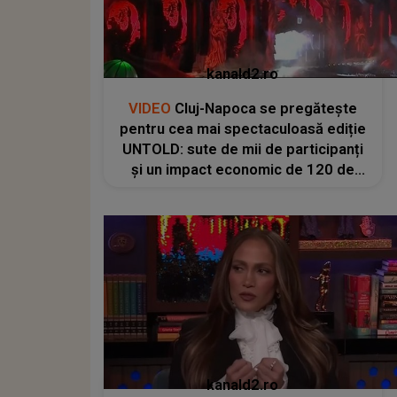
kanald2.ro
VIDEO
Cluj-Napoca se pregătește
pentru cea mai spectaculoasă ediție
UNTOLD: sute de mii de participanți
și un impact economic de 120 de
milioane de euro
kanald2.ro