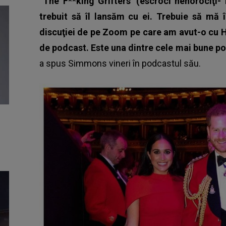
The F**king Grifters' (escroci nenorociţi- 
trebuit să îl lansăm cu ei. Trebuie să mă 
discuţiei de pe Zoom pe care am avut-o cu Ha
de podcast. Este una dintre cele mai bune pove
a spus Simmons vineri în podcastul său.