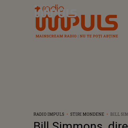
Radio Impuls
RADIO IMPULS
STIRI MONDENE
BILL SI
DIRECTO
Bill Simmons, dire
ATAC NE