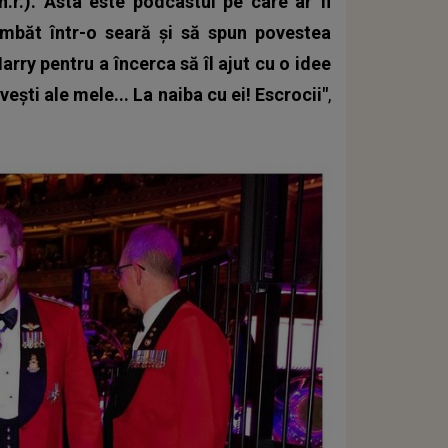
n.r.). Ăsta este podcastul pe care ar fi
îmbăt într-o seară şi să spun povestea
rry pentru a încerca să îl ajut cu o idee
şti ale mele... La naiba cu ei! Escrocii"
,