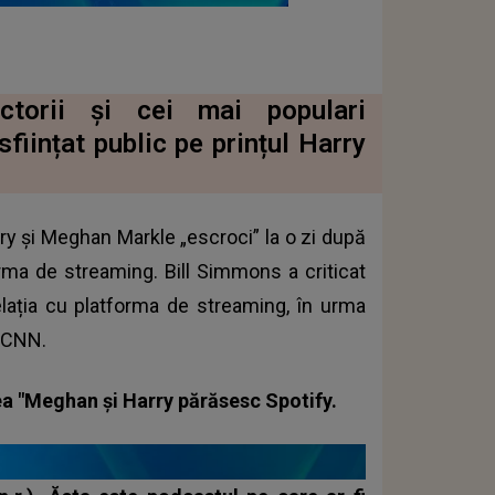
ectorii și cei mai populari
sființat public pe prințul Harry
arry și Meghan Markle „escroci” la o zi după
rma de streaming. Bill Simmons a criticat
relația cu platforma de streaming, în urma
ă CNN.
erea "Meghan şi Harry părăsesc Spotify.