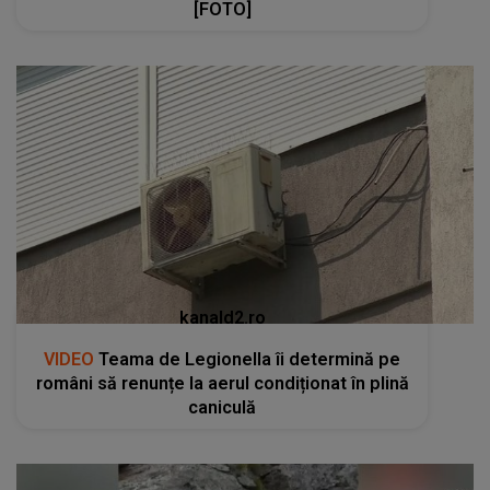
[FOTO]
kanald2.ro
VIDEO
Teama de Legionella îi determină pe
români să renunțe la aerul condiționat în plină
caniculă