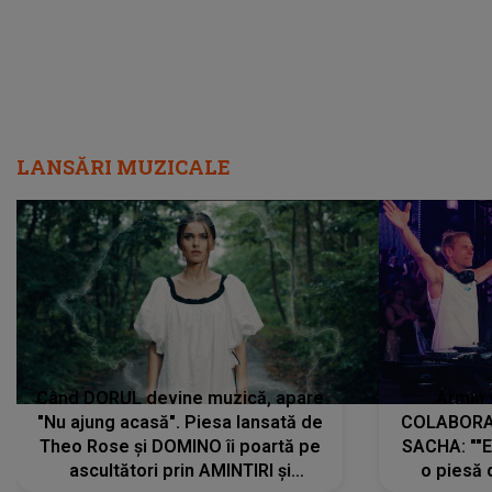
LANSĂRI MUZICALE
Când DORUL devine muzică, apare
Armin 
"Nu ajung acasă". Piesa lansată de
COLABORAR
Theo Rose și DOMINO îi poartă pe
SACHA: ""E
ascultători prin AMINTIRI și
o piesă 