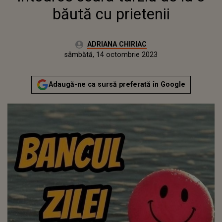
băută cu prietenii
Autor:
ADRIANA CHIRIAC
Publicat:
vineri, 14 octombrie 2022
Actualizat:
sâmbătă, 14 octombrie 2023
Adaugă-ne ca sursă preferată în Google