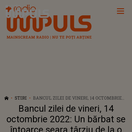
Radio Impuls
STIRI
BANCUL ZILEI DE VINERI, 14 OCTOMBRIE
2022: UN BĂRBAT SE ÎNTOARCE SEARA
Bancul zilei de vineri, 14
TÂRZIU DE LA O BĂUTĂ CU PRIETENII
octombrie 2022: Un bărbat se
întoarce seara târziu de la o