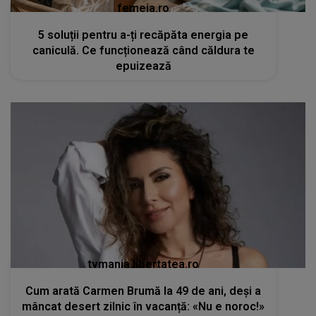
femeia.ro
5 soluții pentru a-ți recăpăta energia pe
caniculă. Ce funcționează când căldura te
epuizează
tvmania.libertatea.ro
Cum arată Carmen Brumă la 49 de ani, deși a
mâncat desert zilnic în vacanță: «Nu e noroc!»