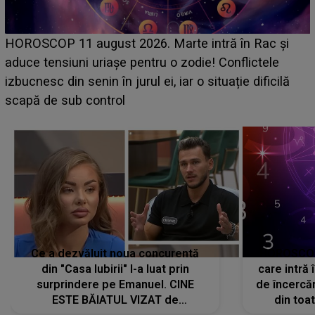
HOROSCOP de weekend, 8-9 august 2026. Zodia
care riscă să rămână fără bani. O decizie luată în
grabă îi aduce pierderi semnificative și îi dă toate
planurile peste cap
c
Ce a dezvăluit noua concurentă
HOROSCOP 
din "Casa Iubirii" l-a luat prin
care intră
surprindere pe Emanuel. CINE
de încercă
ESTE BĂIATUL VIZAT de
din toat