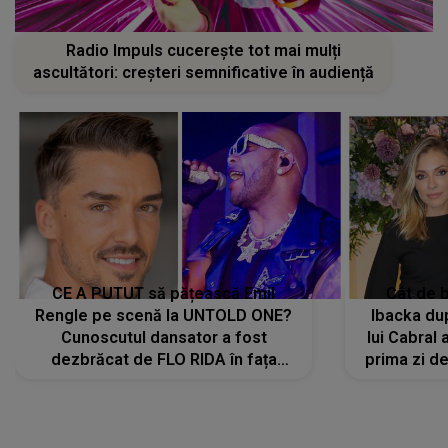
Radio Impuls cucerește tot mai mulți
ascultători: creșteri semnificative în audiență
CE A PUTUT să pățească Emil
Cât de b
Rengle pe scenă la UNTOLD ONE?
Ibacka dup
Cunoscutul dansator a fost
lui Cabral a
dezbrăcat de FLO RIDA în fața
prima zi d
tuturor: „Mi-a dat hainele lui. Ce s-a
strălu
întâmplat mai exact...”
încre