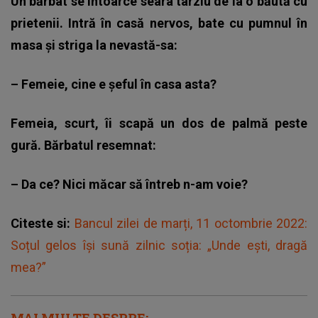
Un bărbat se întoarce seara târziu de la o
băută cu
prietenii
. Intră în casă nervos, bate cu pumnul în
masa și striga la nevastă-sa:
– Femeie, cine e șeful în casa asta?
Femeia, scurt, îi scapă un dos de palmă peste
gură. Bărbatul resemnat:
– Da ce? Nici măcar să întreb n-am voie?
Citeste si:
Bancul zilei de marți, 11 octombrie 2022:
Soțul gelos își sună zilnic soția: „Unde ești, dragă
mea?”
MAI MULTE DESPRE: