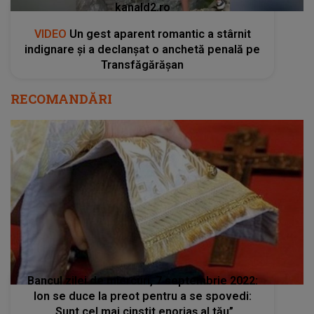
kanald2.ro
VIDEO
Un gest aparent romantic a stârnit
indignare și a declanșat o anchetă penală pe
Transfăgărășan
RECOMANDĂRI
Bancul zilei de miercuri, 7 septembrie 2022:
Ion se duce la preot pentru a se spovedi:
„Sunt cel mai cinstit enoriaș al tău”