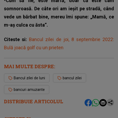
-Cum să fie, este marfă, doar că este cam
somnoroasă. De câte ori am ieșit pe stradă, când
vede un bărbat bine, mereu îmi spune: „Mamă, ce
m-aș culca cu ăsta”.
Citeste si:
Bancul zilei de joi, 8 septembrie 2022:
Bulă joacă golf cu un prieten
MAI MULTE DESPRE:
Bancul zilei de luni
bancul zilei
bancuri amuzante
DISTRIBUIE ARTICOLUL