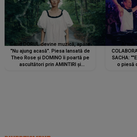
Când DORUL devine muzică, apare
Armin 
"Nu ajung acasă". Piesa lansată de
COLABORAR
Theo Rose și DOMINO îi poartă pe
SACHA: ""E
ascultători prin AMINTIRI și
o piesă 
REGĂSIRI, iar drumul emoțiilor
imediat pre
trece prin sufletul publicului:
cu mine șt
"Pentru toți cei care au plecat
păstrăm do
departe ca să le fie mai bine"