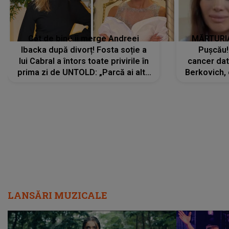
Cât de bine îi merge Andreei
MĂRTURIA
Ibacka după divorț! Fosta soție a
Pușcău!
lui Cabral a întors toate privirile în
cancer dato
prima zi de UNTOLD: „Parcă ai altă
Berkovich, 
strălucire, emani putere,
accident ru
încredere, siguranță...”
Dacă nu 
LANSĂRI MUZICALE