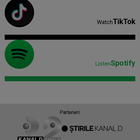
TikTok
Watch
Spotify
Listen
Parteneri: