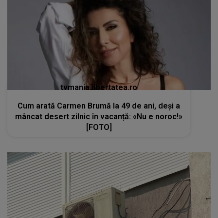
tvmania.libertatea.ro
Cum arată Carmen Brumă la 49 de ani, deși a
mâncat desert zilnic în vacanță: «Nu e noroc!»
[FOTO]