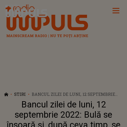
Radio Impuls
STIRI
BANCUL ZILEI DE LUNI, 12 SEPTEMBRIE
2022: BULĂ SE ÎNSOARĂ ȘI, DUPĂ CEVA
Bancul zilei de luni, 12
TIMP, SE ÎNTÂLNEȘTE CU VECHII LUI
PRIETENI: „CUM E NEVASTĂ-TA?”
septembrie 2022: Bulă se
însoară și, după ceva timp, se