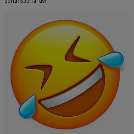
poftă! Spor la râs!