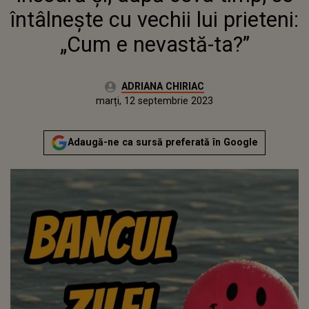
întâlnește cu vechii lui prieteni:
„Cum e nevastă-ta?”
Autor:
ADRIANA CHIRIAC
Publicat:
luni, 12 septembrie 2022
Actualizat:
marți, 12 septembrie 2023
Adaugă-ne ca sursă preferată în Google