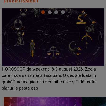
DIVERTISMENT
Emanuel a ținut ACEST DETALIU ASCUNS pân
odia
acum! În fața Alexandrei, concurentul din Casa I
tă în
face o MĂRTURISIRE NEAȘTEPTATĂ despre
oate
sa: "I-am spus și ei în față, eu nu te iubesc pen
că..."