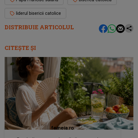
liderul bisericii catolice
DISTRIBUIE ARTICOLUL
CITEȘTE ȘI
femeia.ro