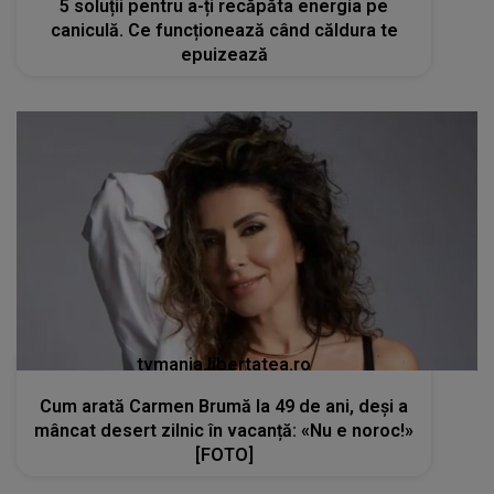
5 soluții pentru a-ți recăpăta energia pe
caniculă. Ce funcționează când căldura te
epuizează
tvmania.libertatea.ro
Cum arată Carmen Brumă la 49 de ani, deși a
mâncat desert zilnic în vacanță: «Nu e noroc!»
[FOTO]