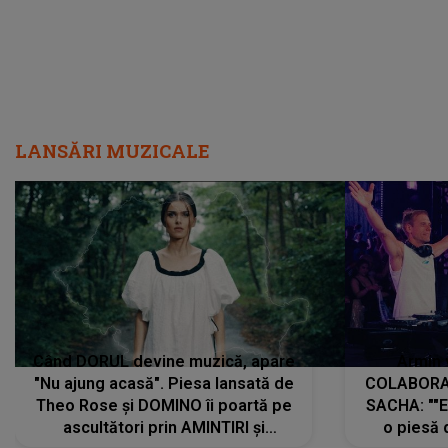
LANSĂRI MUZICALE
Când DORUL devine muzică, apare
Armin 
"Nu ajung acasă". Piesa lansată de
COLABORAR
Theo Rose și DOMINO îi poartă pe
SACHA: ""E
ascultători prin AMINTIRI și
o piesă 