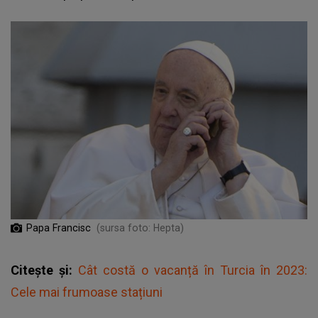
Papa Francisc
(sursa foto: Hepta)
Citește și:
Cât costă o vacanță în Turcia în 2023:
Cele mai frumoase stațiuni