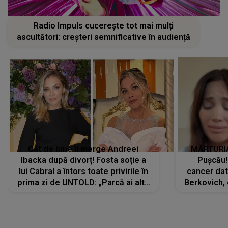
Radio Impuls cucerește tot mai mulți
ascultători: creșteri semnificative în audiență
Cât de bine îi merge Andreei
MĂRTURIA
Ibacka după divorț! Fosta soție a
Pușcău!
lui Cabral a întors toate privirile în
cancer dato
prima zi de UNTOLD: „Parcă ai altă
Berkovich, 
strălucire, emani putere,
accident ru
încredere, siguranță...”
Dacă nu 