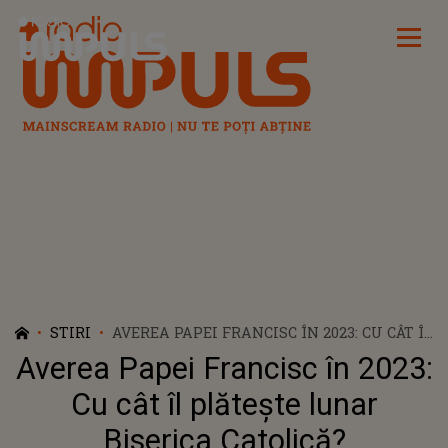
Radio Impuls
STIRI
AVEREA PAPEI FRANCISC ÎN 2023: CU CÂT ÎL
PLĂTEȘTE LUNAR BISERICA CATOLICĂ?
Averea Papei Francisc în 2023:
Cu cât îl plătește lunar
Biserica Catolică?