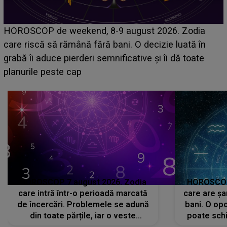
Emanuel a ținut ACEST DETALIU ASCUNS până
acum! În fața Alexandrei, concurentul din Casa Iubirii
face o MĂRTURISIRE NEAȘTEPTATĂ despre mama
sa: "I-am spus și ei în față, eu nu te iubesc pentru
că..."
HOROSCOP 7 august 2026. Zodia
HOROSCOP 
care intră într-o perioadă marcată
care are șa
de încercări. Problemele se adună
bani. O opo
din toate părțile, iar o veste
poate schi
neașteptată îi dă planurile peste
la