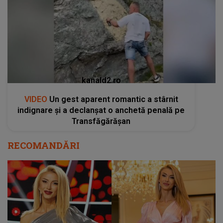
kanald2.ro
VIDEO
Un gest aparent romantic a stârnit
indignare și a declanșat o anchetă penală pe
Transfăgărășan
RECOMANDĂRI