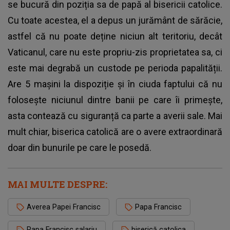
se bucură din poziția sa de papă al bisericii catolice.
Cu toate acestea, el a depus un jurământ de sărăcie,
astfel că nu poate deține niciun alt teritoriu, decât
Vaticanul, care nu este propriu-zis proprietatea sa, ci
este mai degrabă un custode pe perioda papalității.
Are 5 mașini la dispoziție și în ciuda faptului că nu
folosește niciunul dintre banii pe care îi primește,
asta contează cu siguranță ca parte a averii sale. Mai
mult chiar, biserica catolică are o avere extraordinară
doar din bunurile pe care le posedă.
MAI MULTE DESPRE:
Averea Papei Francisc
Papa Francisc
Papa Francisc salariu
biserică catolica