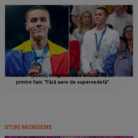
David Popovici, imaginea care a făcut furori
printre fani: "Fără aere de supervedetă"
STIRI MONDENE