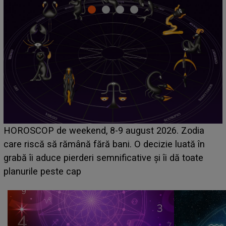
Emanuel a ținut ACEST DETALIU ASCUNS până
acum! În fața Alexandrei, concurentul din Casa Iubirii
face o MĂRTURISIRE NEAȘTEPTATĂ despre mama
sa: "I-am spus și ei în față, eu nu te iubesc pentru
că..."