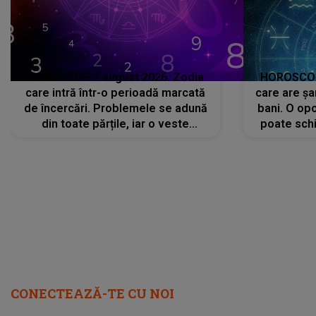
HOROSCOP 7 august 2026. Zodia
HOROSCOP 
care intră într-o perioadă marcată
care are șa
de încercări. Problemele se adună
bani. O opo
din toate părțile, iar o veste
poate schi
neașteptată îi dă planurile peste
la
cap
CONECTEAZĂ-TE CU NOI