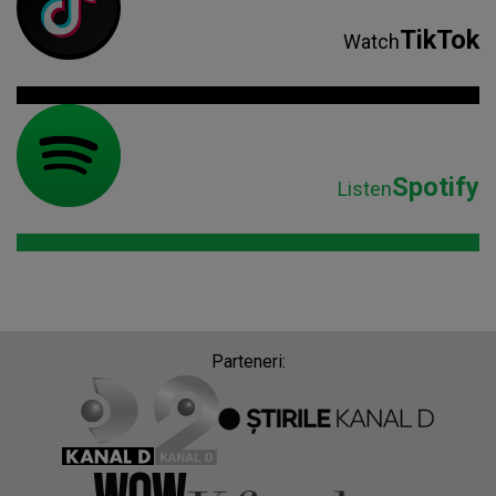
TikTok
Watch
Spotify
Listen
Parteneri: