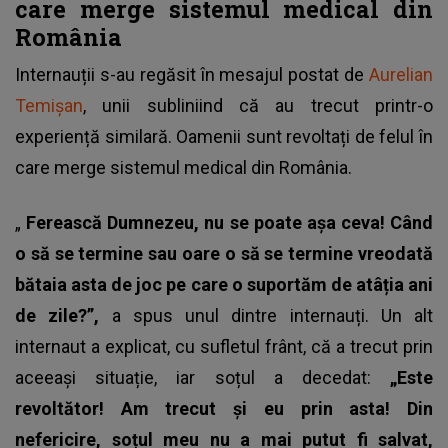
care merge sistemul medical din
România
Internauții s-au regăsit în mesajul postat de
Aurelian
Temișan
, unii subliniind că au trecut printr-o
experiență similară. Oamenii sunt revoltați de felul în
care merge sistemul medical din România.
„
Ferească Dumnezeu, nu se poate așa ceva! Când
o să se termine sau oare o să se termine vreodată
bătaia asta de joc pe care o suportăm de atâția ani
de zile?”,
a spus unul dintre internauți. Un alt
internaut a explicat, cu sufletul frânt, că a trecut prin
aceeași situație, iar soțul a decedat:
„Este
revoltător! Am trecut și eu prin asta! Din
nefericire, soțul meu nu a mai putut fi salvat,