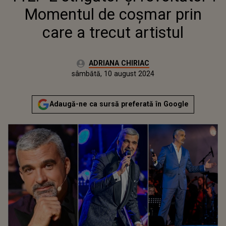
Momentul de coșmar prin
care a trecut artistul
Autor:
ADRIANA CHIRIAC
Publicat:
sâmbătă, 10 august 2024
Actualizat:
sâmbătă, 10 august 2024
Adaugă-ne ca sursă preferată în Google