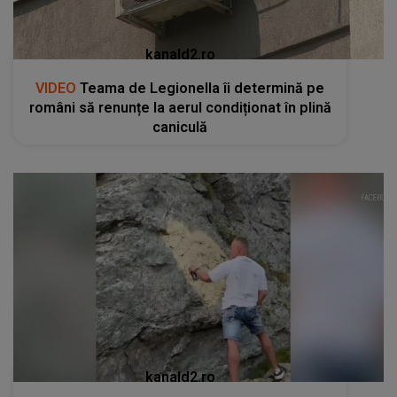
kanald2.ro
VIDEO
Teama de Legionella îi determină pe
români să renunțe la aerul condiționat în plină
caniculă
kanald2.ro