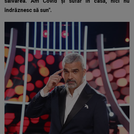
salvarea. Am Covid și sufăr în casă, nici nu
îndrăznesc să sun".