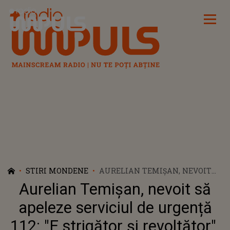
Radio Impuls
STIRI MONDENE
AURELIAN TEMIȘAN, NEVOIT
SĂ APELEZE SERVICIUL DE
Aurelian Temișan, nevoit să
URGENȚĂ 112: "E STRIGĂTOR ȘI
REVOLTĂTOR". MOMENTUL DE
apeleze serviciul de urgență
COȘMAR PRIN CARE A TRECUT
112: "E strigător și revoltător".
ARTISTUL