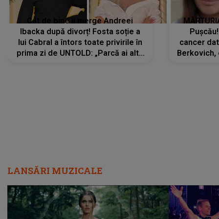
Cât de bine îi merge Andreei
MĂRTURIA
Ibacka după divorț! Fosta soție a
Pușcău!
lui Cabral a întors toate privirile în
cancer dato
prima zi de UNTOLD: „Parcă ai altă
Berkovich, 
strălucire, emani putere,
accident ru
încredere, siguranță...”
Dacă nu 
LANSĂRI MUZICALE