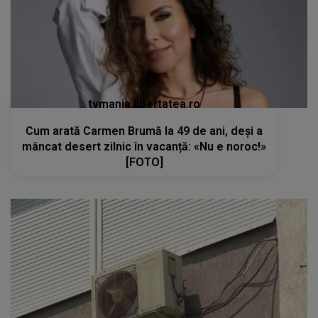
tvmania.libertatea.ro
Cum arată Carmen Brumă la 49 de ani, deși a
mâncat desert zilnic în vacanță: «Nu e noroc!»
[FOTO]