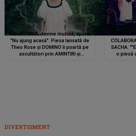
Când DORUL devine muzică, apare
Armin 
"Nu ajung acasă". Piesa lansată de
COLABORAR
Theo Rose și DOMINO îi poartă pe
SACHA: ""E
ascultători prin AMINTIRI și
o piesă 
REGĂSIRI, iar drumul emoțiilor
imediat pre
trece prin sufletul publicului:
cu mine șt
"Pentru toți cei care au plecat
păstrăm do
departe ca să le fie mai bine"
DIVERTISMENT