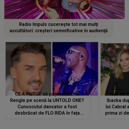
Radio Impuls cucerește tot mai mulți
ascultători: creșteri semnificative în audiență
CE A PUTUT să pățească Emil
Cât de b
Rengle pe scenă la UNTOLD ONE?
Ibacka dup
Cunoscutul dansator a fost
lui Cabral a
dezbrăcat de FLO RIDA în fața
prima zi d
tuturor: „Mi-a dat hainele lui. Ce s-a
strălu
întâmplat mai exact...”
încre