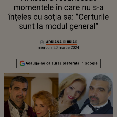
MODUL GENERAL”
momentele în care nu s-a
înțeles cu soția sa: ”Certurile
sunt la modul general”
Autor:
ADRIANA CHIRIAC
Publicat:
luni, 20 martie 2023
Actualizat:
miercuri, 20 martie 2024
Adaugă-ne ca sursă preferată în Google