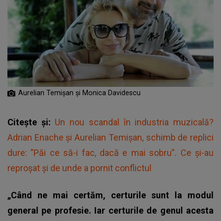
Aurelian Temișan și Monica Davidescu
Citește și:
Un nou scandal în industria muzicală?
Adrian Enache și Aurelian Temişan, schimb de replici
dure: ”Păi ce să-i fac, dacă e mai sobru”. Ce și-au
reproșat și de unde a pornit conflictul
„Când ne mai certăm, certurile sunt la modul
general pe profesie. Iar certurile de genul acesta