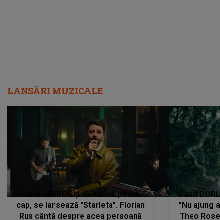
LANSĂRI MUZICALE
Când IUBIREA îți dă lumea peste
Când DORUL
cap, se lansează "Starleta". Florian
"Nu ajung 
Rus cântă despre acea persoană
Theo Rose 