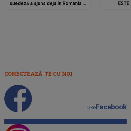
suedeză a ajuns deja în România și
ESTE 
s-a filmat din camera de hotel
Alexandr
faptului 
IMED
CONECTEAZĂ-TE CU NOI
Facebook
Like