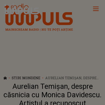
Radio Impuls
STIRI MONDENE
AURELIAN TEMIȘAN, DESPRE
CĂSNICIA CU MONICA
Aurelian Temișan, despre
DAVIDESCU. ARTISTUL A
RECUNOSCUT MOMENTELE ÎN
căsnicia cu Monica Davidescu.
CARE NU S-A ÎNȚELES CU SOȚIA
Artistul a recunoscut
SA: ”CERTURILE SUNT LA