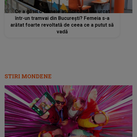
Ce a găsit o femeie atunci când s-a urcat
într-un tramvai din București? Femeia s-a
arătat foarte revoltată de ceea ce a putut să
vadă
STIRI MONDENE