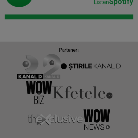
Spotify
Listen
Parteneri: