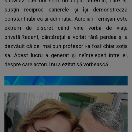
showbiz. Cei doi sunt un cuplu puternic, care își
susțin reciproc carierele și își demonstrează
constant iubirea și admirația. Aurelian Temișan este
extrem de discret când vine vorba de viața
privată.Recent, cântărețul a vorbit fără perdea și a
dezvăuit că cel mai bun profesor i-a fost chiar soția
sa. Acest lucru a generat și neînțelegeri între ei,
despre care actorul nu a ezitat să vorbească.