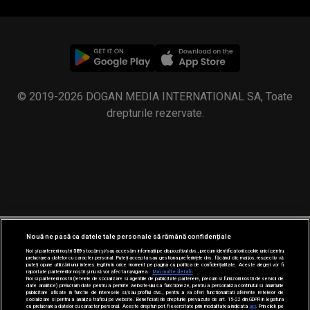
© 2019-2026 DOGAN MEDIA INTERNATIONAL SA, Toate
drepturile rezervate.
Nouă ne pasă ca datele tale personale să rămână confidențiale
Noi și partenerii noștri
589
stocăm și/sau accesăm informații pe dispozitivul dvs., precum identificatorii cookie unici pentru
prelucrarea datelor cu caracter personal. Puteți accepta sau gestiona preferințele dvs. făcând clic mai jos, respectiv vă
puteți opune utilizării unui interes legitim în orice moment pe pagina cu politica de confidențialitate. Aceste alegeri vor fi
raportate partenerilor noștri și nu vă vor afecta navigarea.
Mai multe detalii
Noi si partenerii nostri (retelele de socializare si agentiile de publicitate partenere, precum si furnizorii nostri de servicii de
date analitice) prelucram date pentru a permite website-ului sa functioneze, pentru a personaliza continutul si anunturile
publicitare afisate in functie de interesele si/sau profilul dvs., pentru a va oferi functionalitati aferente retelelor de
socializare si pentru a analiza traficul pe website. Beneficiati de drepturile prevazute de art. 15-22 din GDPR in legatura
cu prelucrarea datelor cu caracter personal. Aceste drepturi pot fi exercitate prin modalitatea indicata
aici
. Prin click pe