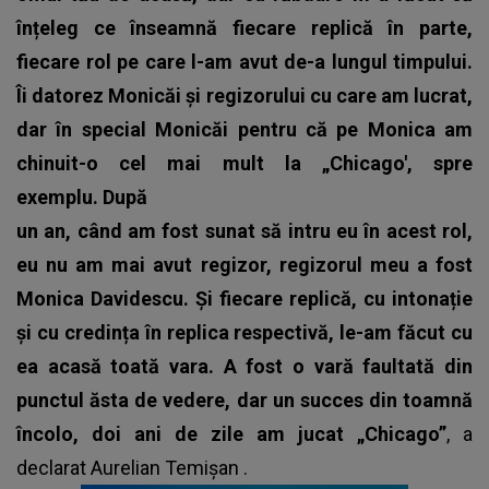
înțeleg ce înseamnă fiecare replică în parte,
fiecare rol pe care l-am avut de-a lungul timpului.
Îi datorez Monicăi și regizorului cu care am lucrat,
dar în special Monicăi pentru că pe Monica am
chinuit-o cel mai mult la „Chicago', spre
exemplu. După
un an, când am fost sunat să intru eu în acest rol,
eu nu am mai avut regizor, regizorul meu a fost
Monica Davidescu. Și fiecare replică, cu intonație
și cu credința în replica respectivă, le-am făcut cu
ea acasă toată vara. A fost o vară faultată din
punctul ăsta de vedere, dar un succes din toamnă
încolo, doi ani de zile am jucat „Chicago”
, a
declarat
Aurelian Temișan
.