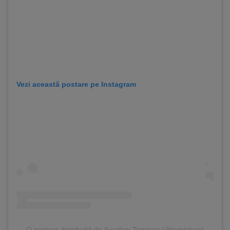
Vezi această postare pe Instagram
O postare distribuită de Aurelian Temișan (@temishan)