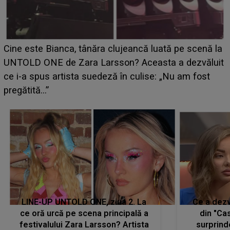
HOROSCOP 11 august 2026. Marte intră în Rac și
aduce tensiuni uriașe pentru o zodie! Conflictele
t
izbucnesc din senin în jurul ei, iar o situație dificilă
scapă de sub control
LINE-UP UNTOLD ONE, ziua 2. La
Ce a dezv
ce oră urcă pe scena principală a
din "Cas
festivalului Zara Larsson? Artista
surprind