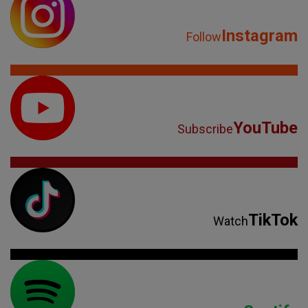
Instagram
Follow
YouTube
Subscribe
TikTok
Watch