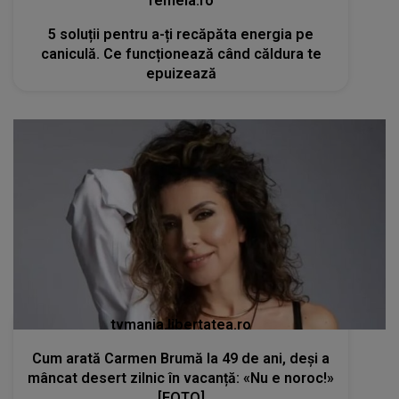
femeia.ro
5 soluții pentru a-ți recăpăta energia pe
caniculă. Ce funcționează când căldura te
epuizează
tvmania.libertatea.ro
Cum arată Carmen Brumă la 49 de ani, deși a
mâncat desert zilnic în vacanță: «Nu e noroc!»
[FOTO]