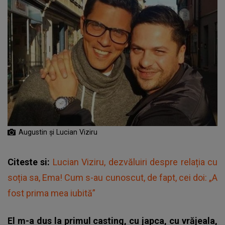
Augustin și Lucian Viziru
Citeste si:
Lucian Viziru, dezvăluiri despre relația cu
soția sa, Ema! Cum s-au cunoscut, de fapt, cei doi: „A
fost prima mea iubită”
El m-a dus la primul casting, cu japca, cu vrăjeala,