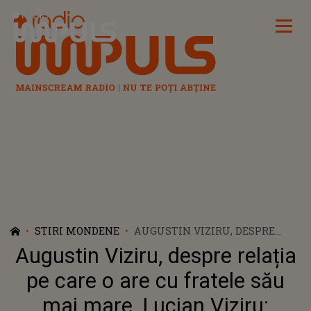
Radio Impuls
STIRI MONDENE
AUGUSTIN VIZIRU, DESPRE
RELAȚIA PE CARE O ARE CU
Augustin Viziru, despre relația
FRATELE SĂU MAI MARE,
LUCIAN VIZIRU: „AVEM
pe care o are cu fratele său
CONCEPȚII TOTAL DIFERITE
mai mare, Lucian Viziru:
DESPRE VIAȚĂ”