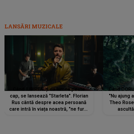
LANSĂRI MUZICALE
Când IUBIREA îți dă lumea peste
Când DORUL
cap, se lansează "Starleta". Florian
"Nu ajung 
Rus cântă despre acea persoană
Theo Rose 
care intră în viața noastră, "ne fură"
ascultă
toate PRIVIRILE, toate GÂNDURILE,
REGĂSIRI
tot UNIVERSUL și fără să ne dăm
trece pr
seama, ajunge să fie motivul
"Pentru t