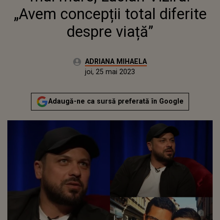
„Avem concepții total diferite
despre viață”
Autor:
ADRIANA MIHAELA
Publicat:
miercuri, 25 mai 2022
Actualizat:
joi, 25 mai 2023
Adaugă-ne ca sursă preferată în Google