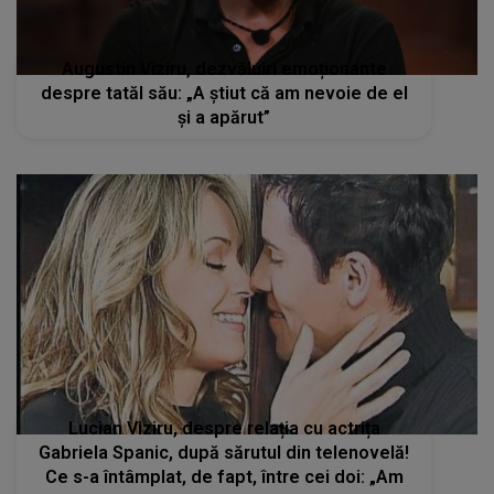
Augustin Viziru, dezvăluiri emoționante
despre tatăl său: „A știut că am nevoie de el
și a apărut”
Lucian Viziru, despre relația cu actrița
Gabriela Spanic, după sărutul din telenovelă!
Ce s-a întâmplat, de fapt, între cei doi: „Am