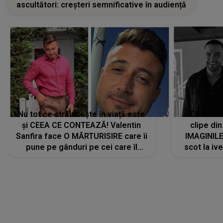
ascultători: creșteri semnificative în audiență
Nu tot ce strălucește în viață este
CE S-A Î
și CEEA CE CONTEAZĂ! Valentin
clipe din
Sanfira face O MĂRTURISIRE care îi
IMAGINIL
pune pe gânduri pe cei care îl
scot la ive
urmăresc în ONLINE. Mesajul
despre 
artistului este despre ceva ce
uităm cu toții, uneori: "La final, nu
vom..."