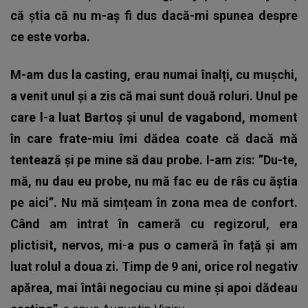
că știa că nu m-aș fi dus dacă-mi spunea despre
ce este vorba.
M-am dus la casting, erau numai înalți, cu mușchi,
a venit unul și a zis că mai sunt două roluri. Unul pe
care l-a luat Bartoș și unul de vagabond, moment
în care frate-miu îmi dădea coate că dacă mă
tentează și pe mine să dau probe. I-am zis: ”Du-te,
mă, nu dau eu probe, nu mă fac eu de râs cu ăștia
pe aici”. Nu mă simțeam în zona mea de confort.
Când am intrat în cameră cu regizorul, era
plictisit, nervos, mi-a pus o cameră în față și am
luat rolul a doua zi. Timp de 9 ani, orice rol negativ
apărea, mai întâi negociau cu mine și apoi dădeau