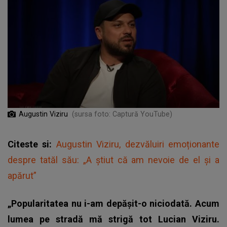
Augustin Viziru
(sursa foto: Captură YouTube)
Citeste si:
Augustin Viziru, dezvăluiri emoționante
despre tatăl său: „A știut că am nevoie de el și a
apărut”
„Popularitatea nu i-am depășit-o niciodată. Acum
lumea pe stradă mă strigă tot Lucian Viziru.