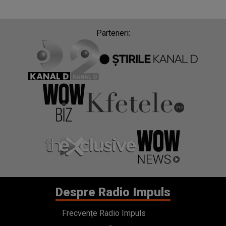
Parteneri:
Despre Radio Impuls
Frecvențe Radio Impuls