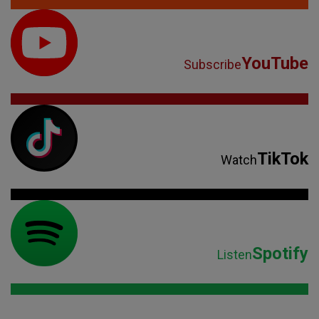
YouTube
Subscribe
TikTok
Watch
Spotify
Listen