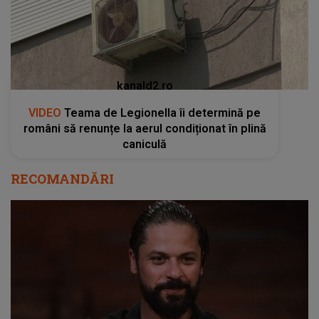
kanald2.ro
VIDEO
Teama de Legionella îi determină pe
români să renunțe la aerul condiționat în plină
caniculă
RECOMANDĂRI