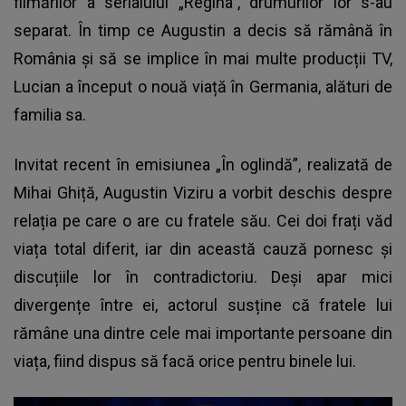
filmărilor a serialului „Regina”, drumurilor lor s-au
separat. În timp ce Augustin a decis să rămână în
România și să se implice în mai multe producții TV,
Lucian a început o nouă viață în Germania, alături de
familia sa.
Invitat recent în emisiunea „În oglindă”, realizată de
Mihai Ghiță,
Augustin Viziru a vorbit deschis despre
relația pe care o are cu fratele său
. Cei doi frați văd
viața total diferit, iar din această cauză pornesc și
discuțiile lor în contradictoriu. Deși apar mici
divergențe între ei, actorul susține că fratele lui
rămâne una dintre cele mai importante persoane din
viața, fiind dispus să facă orice pentru binele lui.