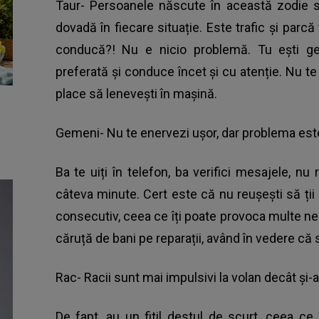
Taur- Persoanele născute în această zodie 
dovadă în fiecare situație. Este trafic și parcă 
conducă?! Nu e nicio problemă. Tu ești g
preferată și conduce încet și cu atenție. Nu te 
place să lenevești în mașină.
Gemeni- Nu te enervezi ușor, dar problema este
Ba te uiți în telefon, ba verifici mesajele, n
câteva minute. Cert este că nu reușești să ți
consecutiv, ceea ce îți poate provoca multe ne
căruță de bani pe reparații, având în vedere că
Rac- Racii sunt mai impulsivi la volan decât și-a
De fapt, au un fitil destul de scurt, ceea 