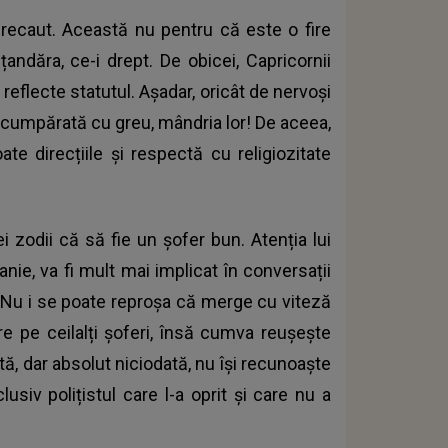
i precaut. Această nu pentru că este o fire
andăra, ce-i drept. De obicei, Capricornii
eflecte statutul. Așadar, oricât de nervoși
nă cumpărată cu greu, mândria lor! De aceea,
te direcțiile și respectă cu religiozitate
i zodii că să fie un șofer bun. Atenția lui
ie, va fi mult mai implicat în conversații
r. Nu i se poate reproșa că merge cu viteză
 pe ceilalți șoferi, însă cumva reușește
ă, dar absolut niciodată, nu își recunoaște
lusiv polițistul care l-a oprit și care nu a