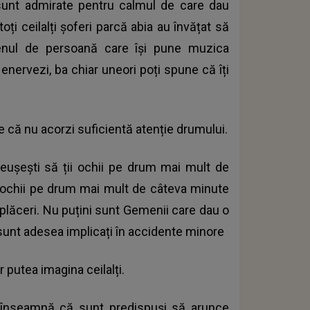
sunt admirate pentru calmul de care dau
toți ceilalți șoferi parcă abia au învățat să
enul de persoană care își pune muzica
enervezi, ba chiar uneori poți spune că îți
 că nu acorzi suficientă atenție drumului.
u reușești să ții ochii pe drum mai mult de
i ochii pe drum mai mult de câteva minute
plăceri. Nu puțini sunt Gemenii care dau o
 sunt adesea implicați în accidente minore
r putea imagina ceilalți.
ce înseamnă că sunt predispuși să arunce