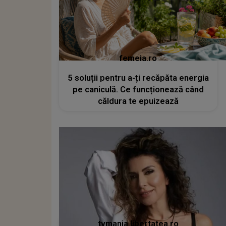
femeia.ro
5 soluții pentru a-ți recăpăta energia
pe caniculă. Ce funcționează când
căldura te epuizează
tvmania.libertatea.ro