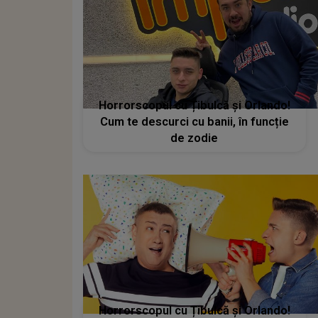
Horrorscopul cu Țibulcă și Orlando!
Cum te descurci cu banii, în funcție
de zodie
Horrorscopul cu Țibulcă și Orlando!