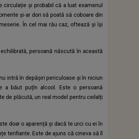
 circulație și probabil că a luat examenul
momente și-ar dori să poată să coboare din
meserie. În cel mai rău caz, oftează și își
i echilibrată, persoană născută în această
u intră în depășiri periculoase și în niciun
e a băut puțîn alcool. Este o persoană
e de plăcută, un real model pentru ceilalți
te doar o aparență și dacă te urci cu ei în
țe terifiante. Este de ajuns că cineva să îl