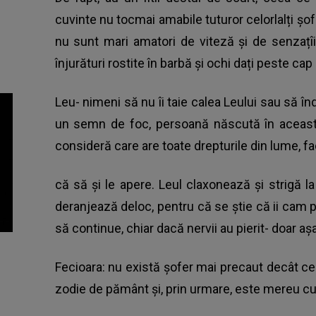
cuvinte nu tocmai amabile tuturor celorlalți șofe
nu sunt mari amatori de viteză și de senzațîi
înjurături rostite în barbă și ochi dați peste c
Leu- nimeni să nu îi taie calea Leului sau să în
un semn de foc, persoană născută în aceast
consideră care are toate drepturile din lume, f
că să și le apere. Leul claxonează și strigă la 
deranjează deloc, pentru că se știe că ii cam pl
să continue, chiar dacă nervii au pierit- doar aș
Fecioara: nu există șofer mai precaut decât ce
zodie de pământ și, prin urmare, este mereu cu