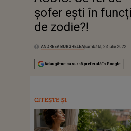
ZODIE?!
șofer ești în funcț
de zodie?!
Publicat:
Autor:
marți, 11 mai 2021
Actualizat:
ANDREEA BURGHELEA
sâmbătă, 23 iulie 2022
Adaugă-ne ca sursă preferată în Google
CITEȘTE ȘI