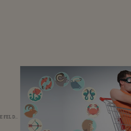
E FEL DE
ȘTI ÎN
E DE