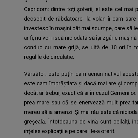
Capricorn: dintre toți șoferii, el este cel ma
deosebit de răbdătoare- la volan îi cam sare ț
investesc în mașini cât mai scumpe, care să le r
ar fi, nu vor riscă niciodată să își zgârie mașî
conduc cu mare grijă, se uită de 10 ori în toa
regulile de circulație.
Vărsător: este puțîn cam aerian nativul aceste
este cam împrăștiată și dacă mai are și compan
decât ar trebui, exact că și în cazul Gemenilo
prea mare sau că se enervează mult prea tare
mereu să ia amenzi. Și mai rău este că niciodat
greșeală. Întotdeauna de vină sunt ceilalți, inc
înțeles explicațiile pe care i le-a oferit.