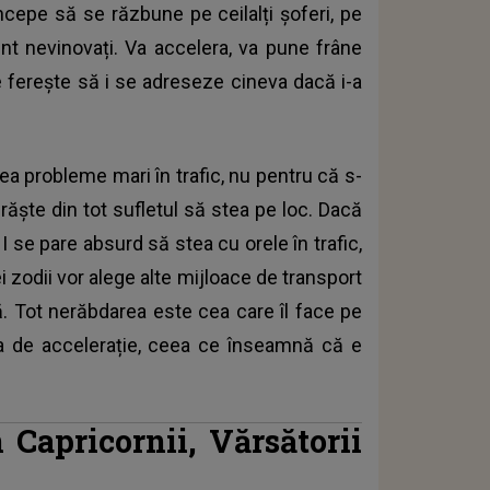
ncepe să se răzbune pe ceilalți șoferi, pe
unt nevinovați. Va accelera, va pune frâne
e ferește să i se adreseze cineva dacă i-a
ea probleme mari în trafic, nu pentru că s-
răște din tot sufletul să stea pe loc. Dacă
I se pare absurd să stea cu orele în trafic,
 zodii vor alege alte mijloace de transport
ă. Tot nerăbdarea este cea care îl face pe
a de accelerație, ceea ce înseamnă că e
Capricornii, Vărsătorii