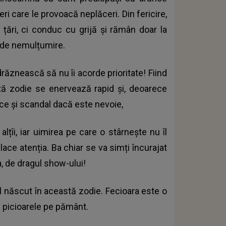
ri care le provoacă neplăceri. Din fericire,
 țări, ci conduc cu grijă și rămân doar la
ap de nemulțumire.
drăznească să nu îi acorde prioritate! Fiind
ă zodie se enervează rapid și, deoarece
ace și scandal dacă este nevoie,
alțîi, iar uimirea pe care o stârnește nu îl
ace atenția. Ba chiar se va simți încurajat
a, de dragul show-ului!
l născut în această zodie. Fecioara este o
 picioarele pe pământ.