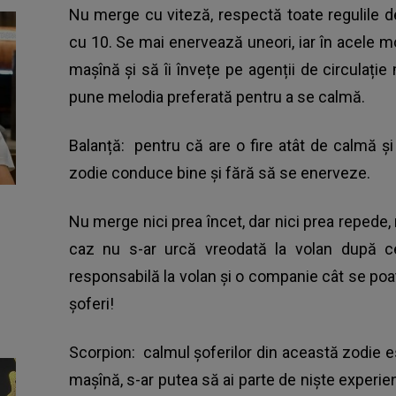
Nu merge cu viteză, respectă toate regulile de
cu 10. Se mai enervează uneori, iar în acele 
mașînă și să îi învețe pe agenții de circulație 
pune melodia preferată pentru a se calmă.
Balanță: pentru că are o fire atât de calmă ș
zodie conduce bine și fără să se enerveze.
Nu merge nici prea încet, dar nici prea repede, n
caz nu s-ar urcă vreodată la volan după c
responsabilă la volan și o companie cât se poat
șoferi!
Scorpion: calmul șoferilor din această zodie es
mașînă, s-ar putea să ai parte de niște experien