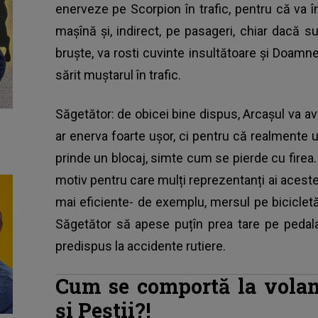
enerveze pe Scorpion în trafic, pentru că va î
mașînă și, indirect, pe pasageri, chiar dacă s
bruște, va rosti cuvinte insultătoare și Doamn
sărit muștarul în trafic.
Săgetător: de obicei bine dispus, Arcașul va av
ar enerva foarte ușor, ci pentru că realmente u
prinde un blocaj, simte cum se pierde cu firea. 
motiv pentru care mulți reprezentanți ai acestei
mai eficiente- de exemplu, mersul pe biciclet
Săgetător să apese puțîn prea tare pe pedal
predispus la accidente rutiere.
Cum se comportă la volan 
și Peștii?!