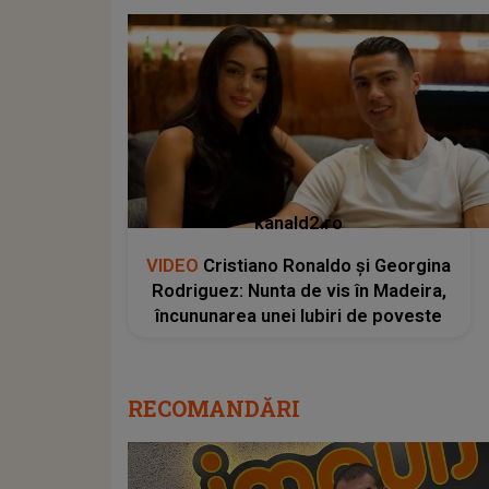
kanald2.ro
VIDEO
Cristiano Ronaldo și Georgina
Rodriguez: Nunta de vis în Madeira,
încununarea unei Iubiri de poveste
RECOMANDĂRI