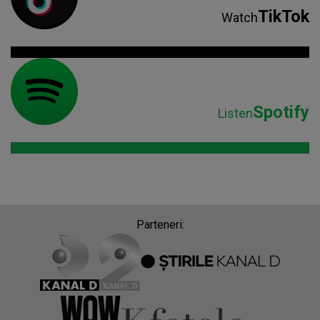
TikTok
Watch
Spotify
Listen
Parteneri: