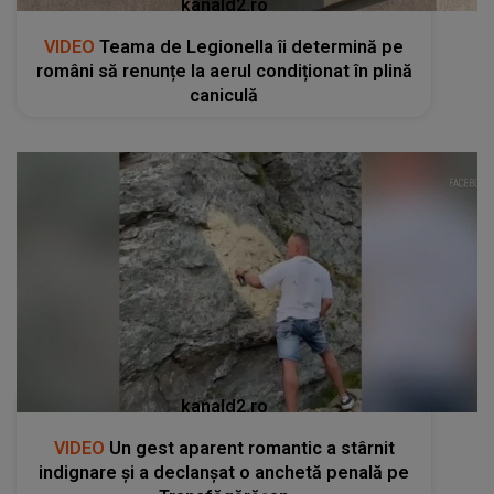
kanald2.ro
VIDEO
Teama de Legionella îi determină pe
români să renunțe la aerul condiționat în plină
caniculă
kanald2.ro
VIDEO
Un gest aparent romantic a stârnit
indignare și a declanșat o anchetă penală pe