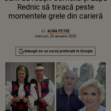
Rednic să treacă peste
momentele grele din carieră
Autor:
ALINA PETRE
Publicat:
luni, 29 ianuarie 2024
Actualizat:
miercuri, 29 ianuarie 2025
Adaugă-ne ca sursă preferată în Google