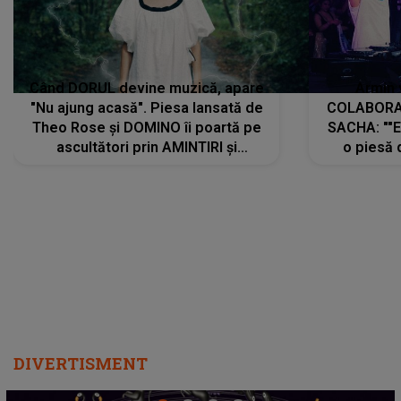
Când DORUL devine muzică, apare
Armin 
"Nu ajung acasă". Piesa lansată de
COLABORAR
Theo Rose și DOMINO îi poartă pe
SACHA: ""E
ascultători prin AMINTIRI și
o piesă 
REGĂSIRI, iar drumul emoțiilor
imediat pre
trece prin sufletul publicului:
cu mine șt
"Pentru toți cei care au plecat
păstrăm do
departe ca să le fie mai bine"
DIVERTISMENT