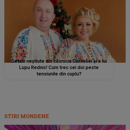
Detalii neștiute din căsnicia Corneliei și a lui
Lupu Rednic! Cum trec cei doi peste
tensiunile din cuplu?
STIRI MONDENE