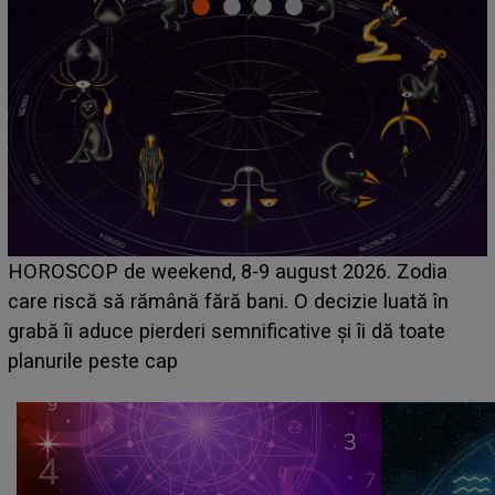
Emanuel a ținut ACEST DETALIU ASCUNS până
acum! În fața Alexandrei, concurentul din Casa Iubirii
face o MĂRTURISIRE NEAȘTEPTATĂ despre mama
sa: "I-am spus și ei în față, eu nu te iubesc pentru
că..."