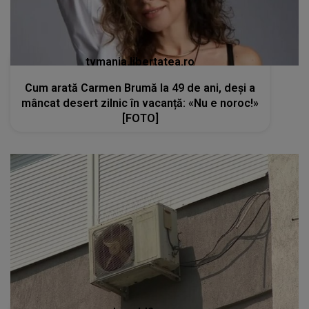
tvmania.libertatea.ro
Cum arată Carmen Brumă la 49 de ani, deși a
mâncat desert zilnic în vacanță: «Nu e noroc!»
[FOTO]