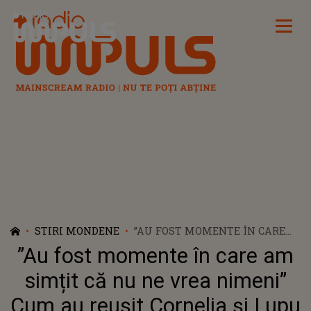
Radio Impuls
STIRI MONDENE
”AU FOST MOMENTE ÎN CARE
AM SIMȚIT CĂ NU NE VREA
”Au fost momente în care am
NIMENI” CUM AU REUȘIT
CORNELIA ȘI LUPU REDNIC SĂ
simțit că nu ne vrea nimeni”
TREACĂ PESTE MOMENTELE
Cum au reușit Cornelia și Lupu
GRELE DIN CARIERĂ