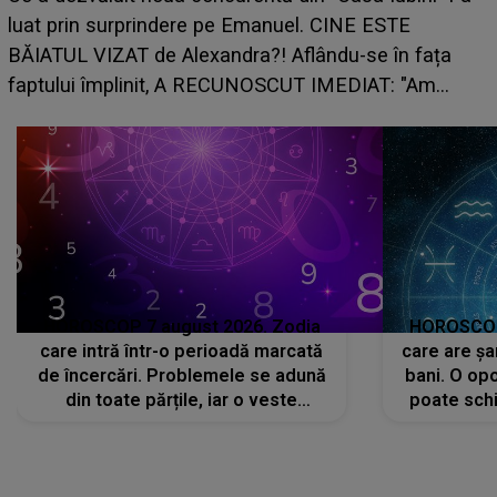
luat prin surprindere pe Emanuel. CINE ESTE
BĂIATUL VIZAT de Alexandra?! Aflându-se în fața
faptului împlinit, A RECUNOSCUT IMEDIAT: "Am
avut..."
HOROSCOP 7 august 2026. Zodia
HOROSCOP 
care intră într-o perioadă marcată
care are șa
de încercări. Problemele se adună
bani. O opo
din toate părțile, iar o veste
poate schi
neașteptată îi dă planurile peste
la
cap