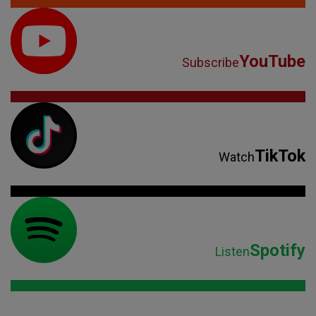
YouTube
Subscribe
TikTok
Watch
Spotify
Listen