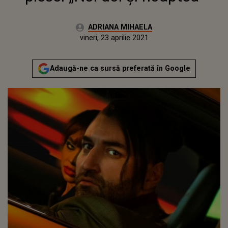
Autor:
ADRIANA MIHAELA
Publicat:
vineri, 23 aprilie 2021
Actualizat:
vineri, 23 aprilie 2021
Adaugă-ne ca sursă preferată în Google