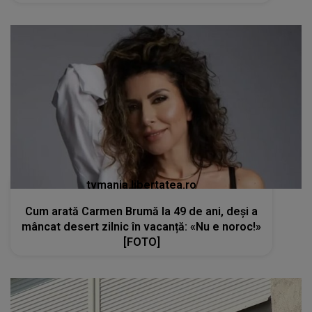
tvmania.libertatea.ro
Cum arată Carmen Brumă la 49 de ani, deși a
mâncat desert zilnic în vacanță: «Nu e noroc!»
[FOTO]