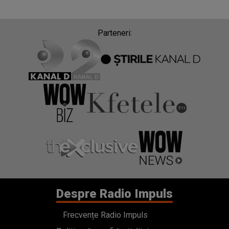
Parteneri:
Despre Radio Impuls
Frecvențe Radio Impuls