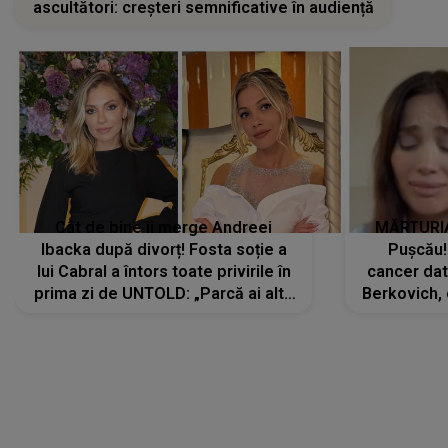
ascultători: creșteri semnificative în audiență
Cât de bine îi merge Andreei
MĂRTURIA
Ibacka după divorț! Fosta soție a
Pușcău!
lui Cabral a întors toate privirile în
cancer dato
prima zi de UNTOLD: „Parcă ai altă
Berkovich, 
strălucire, emani putere,
accident ru
încredere, siguranță...”
Dacă nu 