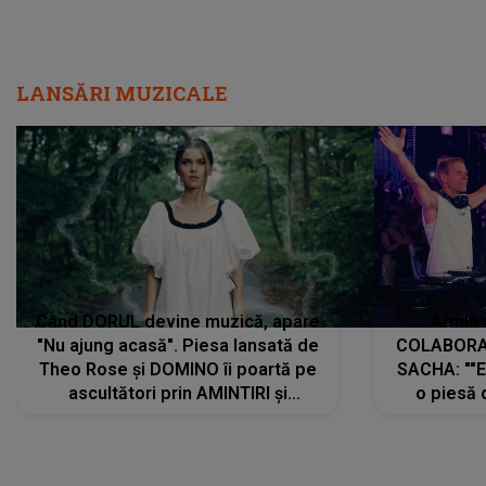
LANSĂRI MUZICALE
Când DORUL devine muzică, apare
Armin 
"Nu ajung acasă". Piesa lansată de
COLABORAR
Theo Rose și DOMINO îi poartă pe
SACHA: ""E
ascultători prin AMINTIRI și
o piesă 
REGĂSIRI, iar drumul emoțiilor
imediat pre
trece prin sufletul publicului:
cu mine șt
"Pentru toți cei care au plecat
păstrăm do