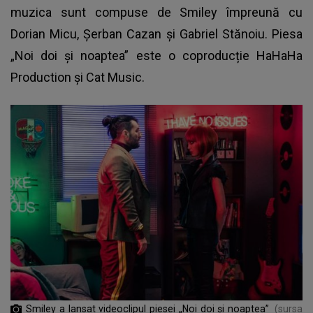
muzica sunt compuse de Smiley împreună cu
Dorian Micu, Șerban Cazan și Gabriel Stănoiu. Piesa
„Noi doi și noaptea” este o coproducție HaHaHa
Production și Cat Music.
Smiley a lansat videoclipul piesei „Noi doi și noaptea”
(sursa