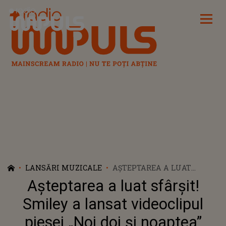
Radio Impuls
LANSĂRI MUZICALE
AȘTEPTAREA A LUAT
SFÂRȘIT! SMILEY A LANSAT
Așteptarea a luat sfârșit!
VIDEOCLIPUL PIESEI „NOI
DOI ȘI NOAPTEA”
Smiley a lansat videoclipul
piesei „Noi doi și noaptea”