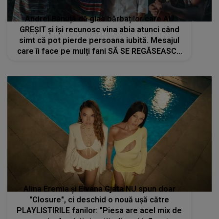
Andrei Bănuță dă glas bărbaților care AU
GREȘIT și își recunosc vina abia atunci când
simt că pot pierde persoana iubită. Mesajul
care îi face pe mulți fani SĂ SE REGĂSEASCĂ
în versurile piesei "Așa-s bărbații"
Alina Eremia și Elvana Gjata NU spun doar
"Closure", ci deschid o nouă ușă către
PLAYLISTIRILE fanilor: "Piesa are acel mix de