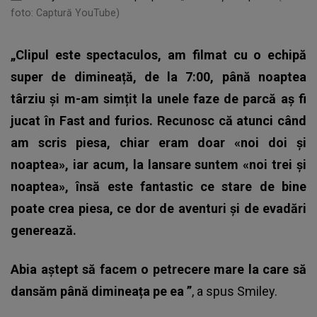
foto: Captură YouTube)
„Clipul este spectaculos, am filmat cu o echipă
super de dimineață, de la 7:00, până noaptea
târziu și m-am simțit la unele faze de parcă aș fi
jucat în Fast and furios. Recunosc că atunci când
am scris piesa, chiar eram doar «noi doi și
noaptea», iar acum, la lansare suntem «noi trei și
noaptea», însă este fantastic ce stare de bine
poate crea piesa, ce dor de aventuri și de evadări
generează.
Abia aștept să facem o petrecere mare la care să
dansăm până dimineața pe ea ”
, a spus
Smiley
.