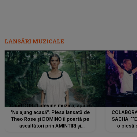
LANSĂRI MUZICALE
Când DORUL devine muzică, apare
Armin 
"Nu ajung acasă". Piesa lansată de
COLABORAR
Theo Rose și DOMINO îi poartă pe
SACHA: ""E
ascultători prin AMINTIRI și
o piesă 
REGĂSIRI, iar drumul emoțiilor
imediat pre