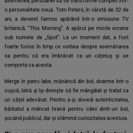
asemenea, persoanei să se transforme complet într-
o personalitate nouă. Tom Peters, în vârstă de 32 de
ani, a devenit faimos apărând într-o emisiune TV
britanică, "This Morning". A apărut pe micile ecrane
sub numele de „Spot”. La un moment dat, a fost
foarte furios în timp ce vorbea despre asemănarea
sa pentru că era îmbrăcat ca un cățeluș și se
comporta ca acesta.
Merge în patru labe, mănâncă din bol, doarme într-o
cușcă, latră și își dorește să fie mângâiat și tratat ca
un cățel adevărat. Pentru a-și dovedi autenticitatea,
bărbatul a mâncat hrană pentru câini dintr-un bol,
șocând publicul, dar și stârnind curiozitatea acestuia.