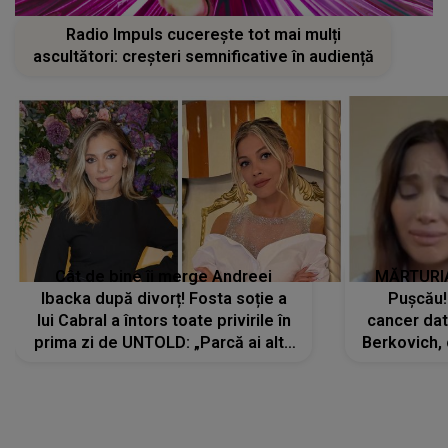
Radio Impuls cucerește tot mai mulți
ascultători: creșteri semnificative în audiență
Cât de bine îi merge Andreei
MĂRTURIA
Ibacka după divorț! Fosta soție a
Pușcău!
lui Cabral a întors toate privirile în
cancer dato
prima zi de UNTOLD: „Parcă ai altă
Berkovich, 
strălucire, emani putere,
accident ru
încredere, siguranță...”
Dacă nu 