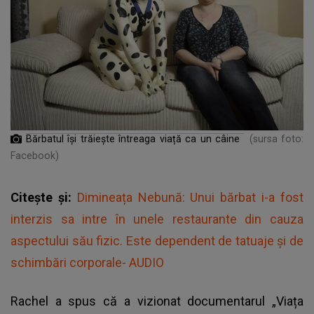
Bărbatul își trăiește întreaga viață ca un câine
(sursa foto:
Facebook)
Citește și:
Dimineața Nebună: Unui bărbat i-a fost
interzis sa intre în unele restaurante din cauza
aspectului său fizic. Este dependent de tatuaje și de
schimbări corporale- AUDIO
Rachel a spus că a vizionat documentarul „Viața