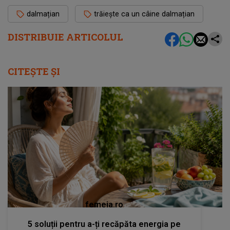
dalmațian
trăiește ca un câine dalmațian
DISTRIBUIE ARTICOLUL
CITEȘTE ȘI
femeia.ro
5 soluții pentru a-ți recăpăta energia pe