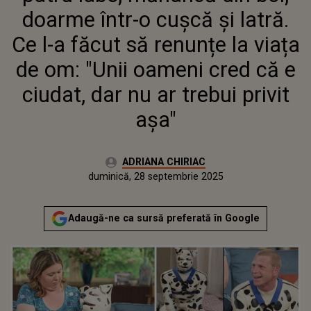
PRIVIT AȘA"
doarme într-o cușcă și latră.
Ce l-a făcut să renunțe la viața
de om: "Unii oameni cred că e
ciudat, dar nu ar trebui privit
așa"
Autor:
ADRIANA CHIRIAC
Publicat:
duminică, 28 septembrie 2025
Actualizat:
duminică, 28 septembrie 2025
Adaugă-ne ca sursă preferată în Google