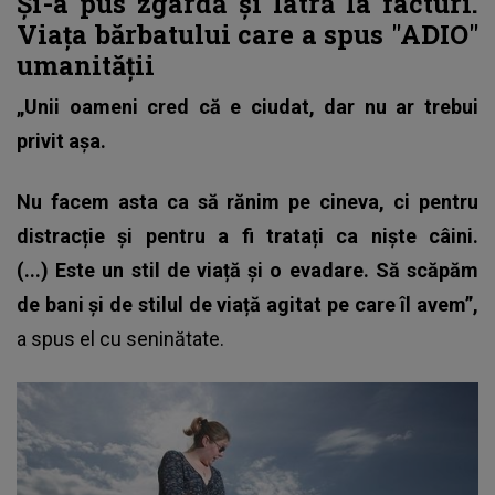
Și-a pus zgardă și latră la facturi.
Viața bărbatului care a spus "ADIO"
umanității
„Unii oameni cred că e ciudat, dar nu ar trebui
privit așa.
Nu facem asta ca să rănim pe cineva, ci pentru
distracție și pentru a fi tratați ca niște câini.
(...) Este un stil de viață și o evadare. Să scăpăm
de bani și de stilul de viață agitat pe care îl avem”,
a spus el cu seninătate.