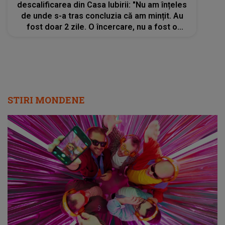
descalificarea din Casa Iubirii: "Nu am înțeles
de unde s-a tras concluzia că am mințit. Au
fost doar 2 zile. O încercare, nu a fost o
meserie". Fosta concurentă face publice
DETALII uluitoare: "Lucrurile nu stau așa"
STIRI MONDENE