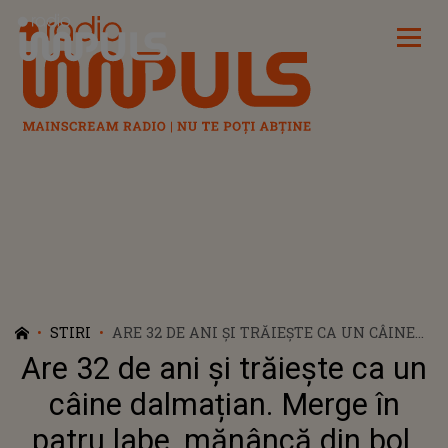
Radio Impuls
STIRI
ARE 32 DE ANI ȘI TRĂIEȘTE CA UN CÂINE
DALMAȚIAN. MERGE ÎN PATRU LABE,
Are 32 de ani și trăiește ca un
MĂNÂNCĂ DIN BOL, DOARME ÎNTR-O
CUȘCĂ ȘI LATRĂ. CE L-A FĂCUT SĂ
câine dalmațian. Merge în
RENUNȚE LA VIAȚA DE OM: "UNII OAMENI
patru labe, mănâncă din bol,
CRED CĂ E CIUDAT, DAR NU AR TREBUI