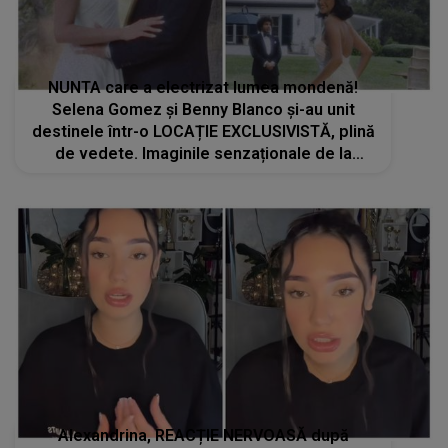
NUNTA care a electrizat lumea mondenă!
Selena Gomez și Benny Blanco și-au unit
destinele într-o LOCAȚIE EXCLUSIVISTĂ, plină
de vedete. Imaginile senzaționale de la
eveniment îți vor topi inima
Alexandrina, REACȚIE NERVOASĂ după