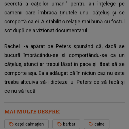
secretă a cățeilor umani” pentru a-i înțelege pe
oamenii care îmbracă ținutele unui cățeluș și se
comportă ca ei. A stabilit o relație mai bună cu fostul
sot după ce a vizionat documentarul.
Rachel l-a apărat pe Peters spunând că, dacă se
bucură îmbrăcându-se și comportându-se ca un
cățeluș, atunci ar trebui lăsat în pace și lăsat să se
comporte așa. Ea a adăugat că în niciun caz nu este
treaba altcuiva să-i dicteze lui Peters ce să facă și
ce nu să facă.
MAI MULTE DESPRE:
cățel dalmațian
barbat
caine