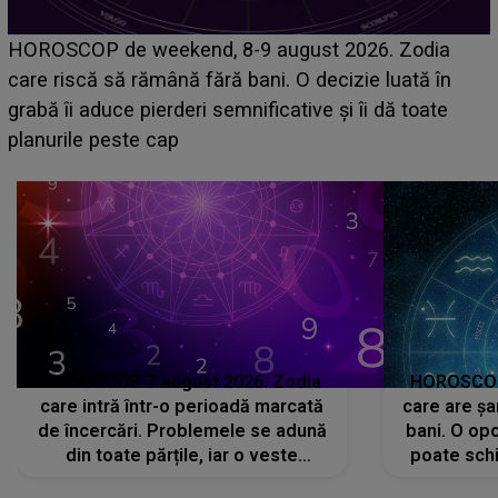
Emanuel a ținut ACEST DETALIU ASCUNS până
acum! În fața Alexandrei, concurentul din Casa Iubirii
face o MĂRTURISIRE NEAȘTEPTATĂ despre mama
sa: "I-am spus și ei în față, eu nu te iubesc pentru
că..."
HOROSCOP 7 august 2026. Zodia
HOROSCOP 
care intră într-o perioadă marcată
care are șa
de încercări. Problemele se adună
bani. O opo
din toate părțile, iar o veste
poate schi
neașteptată îi dă planurile peste
la