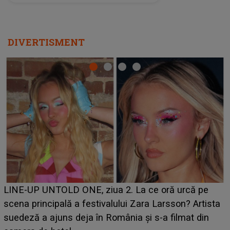
care aleg să meargă împreună pe
același drum, INDIFERENT DE CE LE
REZERVĂ VIAȚA
DIVERTISMENT
Ce a dezvăluit noua concurentă din "Casa Iubirii" l-a
luat prin surprindere pe Emanuel. CINE ESTE
BĂIATUL VIZAT de Alexandra?! Aflându-se în fața