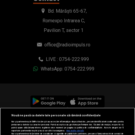
Bd. Mărăști 65-67,
Romexpo Intrarea C,
Pavilion T, sector 1
office@radioimpuls.ro
LIVE : 0754-222.999
WhatsApp: 0754-222.999
Nouă ne pasă ca datele tale personale să rămână confidențiale
© 2019-2026 DOGAN MEDIA INTERNATIONAL SA, Toate
Noi și partenerii noștri
589
stocăm și/sau accesăm informații pe dispozitivul dvs., precum identificatorii cookie unici pentru
drepturile rezervate.
prelucrarea datelor cu caracter personal. Puteți accepta sau gestiona preferințele dvs. făcând clic mai jos, respectiv vă
puteți opune utilizării unui interes legitim în orice moment pe pagina cu politica de confidențialitate. Aceste alegeri vor fi
raportate partenerilor noștri și nu vă vor afecta navigarea.
Mai multe detalii
Noi si partenerii nostri (retelele de socializare si agentiile de publicitate partenere, precum si furnizorii nostri de servicii de