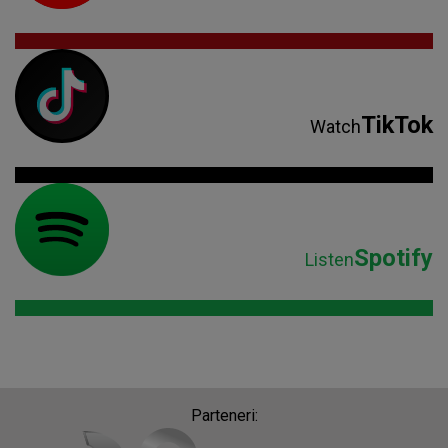
TikTok
Watch
Spotify
Listen
Parteneri: