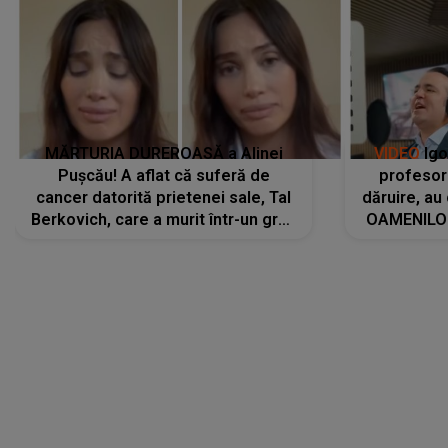
MĂRTURIA DUREROASĂ a Alinei
VIDEO
Igo
Pușcău! A aflat că suferă de
profesori
cancer datorită prietenei sale, Tal
dăruire, au
Berkovich, care a murit într-un grav
OAMENILOR
accident rutier: „Mi-a salvat viața.
despre
Dacă nu era ea, nici eu nu mai
amprente 
eram...”
ELEVILOR,
anilor: "