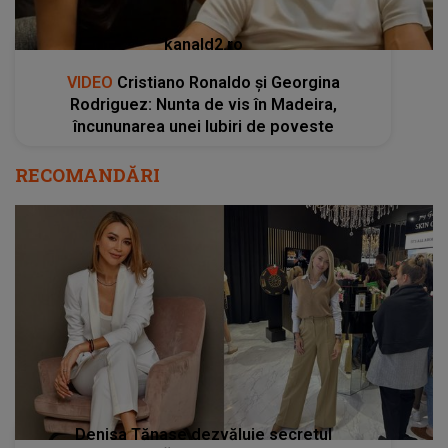
kanald2.ro
VIDEO
Cristiano Ronaldo și Georgina
Rodriguez: Nunta de vis în Madeira,
încununarea unei Iubiri de poveste
RECOMANDĂRI
Denisa Tănase dezvăluie secretul