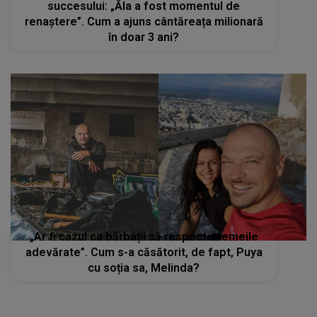
succesului: „Ăla a fost momentul de
renaștere”. Cum a ajuns cântăreața milionară
în doar 3 ani?
„Ar fi cazul ca bărbații să respecte femeile
adevărate”. Cum s-a căsătorit, de fapt, Puya
cu soția sa, Melinda?