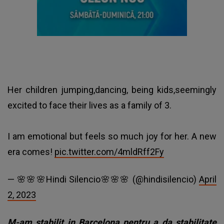
Her children jumping,dancing, being kids,seemingly
excited to face their lives as a family of 3.
I am emotional but feels so much joy for her. A new
era comes!
pic.twitter.com/4mldRff2Fy
— 🌸🌸🌸Hindi Silencio🌸🌸🌸 (@hindisilencio)
April
2, 2023
M-am stabilit in Barcelona pentru a da stabilitate