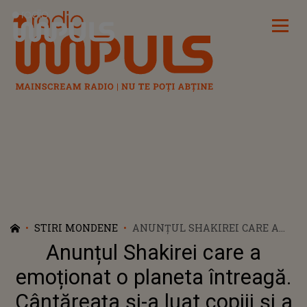
Radio Impuls
STIRI MONDENE
ANUNȚUL SHAKIREI CARE A
EMOȚIONAT O PLANETA
Anunțul Shakirei care a
ÎNTREAGĂ. CÂNTĂREAȚA ȘI-A
LUAT COPIII ȘI A PLECAT
emoționat o planeta întreagă.
DEFINITIV DIN SPANIA:
Cântăreața și-a luat copiii și a
"MULȚUMESC CELOR CARE M-