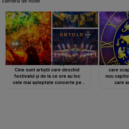
faptului împlinit, A RECUNOSCUT IMEDIAT: "Am
avut..."
LINE-UP UNTOLD ONE, prima zi.
HOROSCOP 
Cine sunt artiștii care deschid
care scap
festivalul și de la ce ore au loc
nou capitol
cele mai așteptate concerte pe
care a
scena principală?
perioadă 