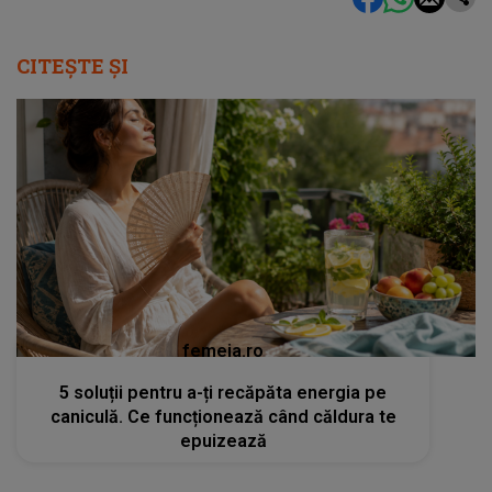
CITEȘTE ȘI
femeia.ro
5 soluții pentru a-ți recăpăta energia pe
caniculă. Ce funcționează când căldura te
epuizează