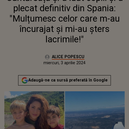
AU ÎNCURAJAT ȘI MI-AU ȘTERS
plecat definitiv din Spania:
LACRIMILE!"
"Mulțumesc celor care m-au
încurajat și mi-au șters
lacrimile!"
Autor:
ALICE POPESCU
Publicat:
luni, 3 aprilie 2023
Actualizat:
miercuri, 3 aprilie 2024
Adaugă-ne ca sursă preferată în Google