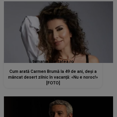
tvmania.libertatea.ro
Cum arată Carmen Brumă la 49 de ani, deși a
mâncat desert zilnic în vacanță: «Nu e noroc!»
[FOTO]