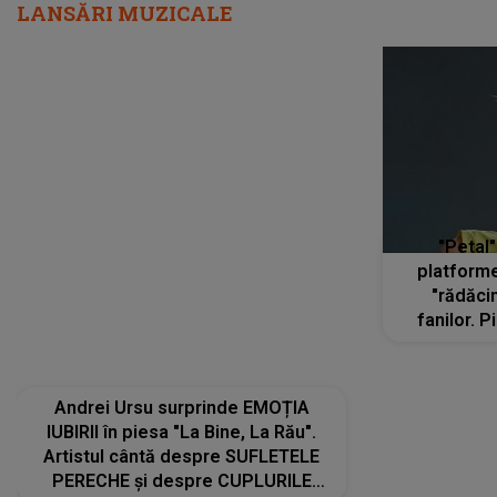
LANSĂRI MUZICALE
"Petal"
platforme
"rădăci
fanilor. 
Arian
ascultă
Andrei Ursu surprinde EMOȚIA
IUBIRII în piesa "La Bine, La Rău".
Artistul cântă despre SUFLETELE
PERECHE și despre CUPLURILE