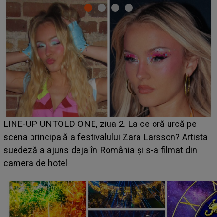
Ce a dezvăluit noua concurentă din "Casa Iubirii" l-a
luat prin surprindere pe Emanuel. CINE ESTE
BĂIATUL VIZAT de Alexandra?! Aflându-se în fața
faptului împlinit, A RECUNOSCUT IMEDIAT: "Am
avut..."