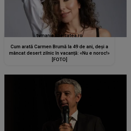
tvmania.libertatea.ro
Cum arată Carmen Brumă la 49 de ani, deși a
mâncat desert zilnic în vacanță: «Nu e noroc!»
[FOTO]