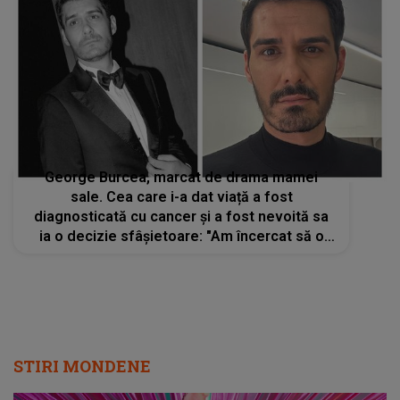
George Burcea, marcat de drama mamei
sale. Cea care i-a dat viață a fost
diagnosticată cu cancer și a fost nevoită sa
ia o decizie sfâșietoare: "Am încercat să o
ajut cum am putut eu"
STIRI MONDENE