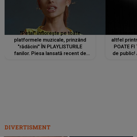
"Petal" înflorește pe toate
De această 
platformele muzicale, prinzând
altfel prin
"rădăcini" ÎN PLAYLISTURILE
POATE FI
fanilor. Piesa lansată recent de
de public!
Ariana Grande îi face pe
a lansat V
ascultători SĂ O ASCULTE PE
REPEAT
DIVERTISMENT