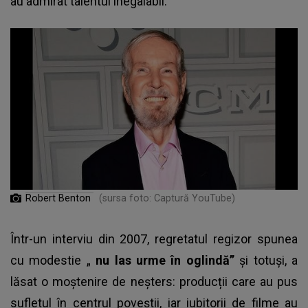
au admirat talentul inegalabil.
Robert Benton
(sursa foto: Captură YouTube)
Într-un interviu din 2007, regretatul regizor spunea
cu modestie „
nu las urme în oglindă”
și totuși, a
lăsat o moștenire de neșters: producții care au pus
sufletul în centrul poveștii, iar iubitorii de filme au