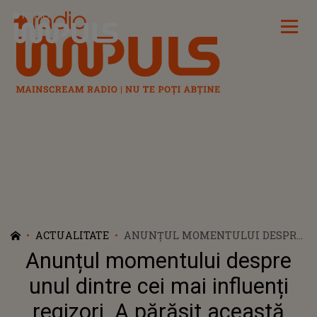
Radio Impuls
ACTUALITATE
ANUNȚUL MOMENTULUI DESPRE
UNUL DINTRE CEI MAI
Anunțul momentului despre
INFLUENȚI REGIZORI. A PĂRĂSIT
ACEASTĂ LUME, LĂSÂND ÎN
unul dintre cei mai influenți
URMĂ UN GOL IMENS ŞI LACRIMI
regizori. A părăsit această
DE DURERE FĂRĂ MARGINI