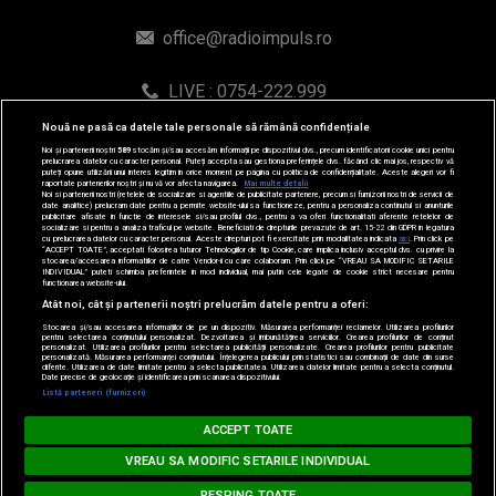
office@radioimpuls.ro
LIVE : 0754-222.999
WhatsApp: 0754-222.999
Nouă ne pasă ca datele tale personale să rămână confidențiale
Noi și partenerii noștri
589
stocăm și/sau accesăm informații pe dispozitivul dvs., precum identificatorii cookie unici pentru
prelucrarea datelor cu caracter personal. Puteți accepta sau gestiona preferințele dvs. făcând clic mai jos, respectiv vă
puteți opune utilizării unui interes legitim în orice moment pe pagina cu politica de confidențialitate. Aceste alegeri vor fi
raportate partenerilor noștri și nu vă vor afecta navigarea.
Mai multe detalii
Noi si partenerii nostri (retelele de socializare si agentiile de publicitate partenere, precum si furnizorii nostri de servicii de
date analitice) prelucram date pentru a permite website-ului sa functioneze, pentru a personaliza continutul si anunturile
publicitare afisate in functie de interesele si/sau profilul dvs., pentru a va oferi functionalitati aferente retelelor de
socializare si pentru a analiza traficul pe website. Beneficiati de drepturile prevazute de art. 15-22 din GDPR in legatura
cu prelucrarea datelor cu caracter personal. Aceste drepturi pot fi exercitate prin modalitatea indicata
aici
. Prin click pe
“ACCEPT TOATE”, acceptati folosirea tuturor Tehnologiilor de tip Cookie, care implica inclusiv acceptul dvs. cu privire la
stocarea/accesarea informatiilor de catre Vendor-ii cu care colaboram. Prin click pe “VREAU SA MODIFIC SETARILE
INDIVIDUAL” puteti schimba preferintele in mod individual, mai putin cele legate de cookie strict necesare pentru
functionarea website-ului.
Atât noi, cât și partenerii noștri prelucrăm datele pentru a oferi:
© 2019-2026 DOGAN MEDIA INTERNATIONAL SA, Toate
Stocarea și/sau accesarea informațiilor de pe un dispozitiv. Măsurarea performanței reclamelor. Utilizarea profilurilor
drepturile rezervate.
pentru selectarea conținutului personalizat. Dezvoltarea și îmbunătățirea serviciilor. Crearea profilurilor de conținut
personalizat. Utilizarea profilurilor pentru selectarea publicității personalizate. Crearea profilurilor pentru publicitate
personalizată. Măsurarea performanței conținutului. Înțelegerea publicului prin statistici sau combinații de date din surse
diferite. Utilizarea de date limitate pentru a selecta publicitatea. Utilizarea datelor limitate pentru a selecta conținutul.
Date precise de geolocație și identificarea prin scanarea dispozitivului.
Loading...
Listă parteneri (furnizori)
MUSIC NON STOP
ACCEPT TOATE
#hitperepeat
VREAU SA MODIFIC SETARILE INDIVIDUAL
RESPING TOATE