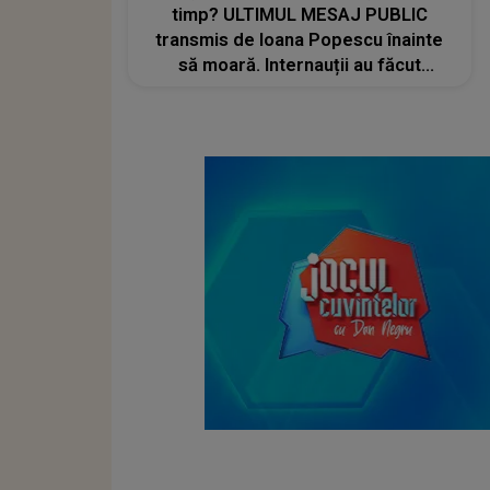
timp? ULTIMUL MESAJ PUBLIC
transmis de Ioana Popescu înainte
să moară. Internauții au făcut
legătura cu un DETALIU
TULBURĂTOR. Nimeni nu l-a luat în
serios