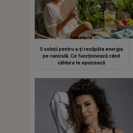
femeia.ro
5 soluții pentru a-ți recăpăta energia
pe caniculă. Ce funcționează când
căldura te epuizează