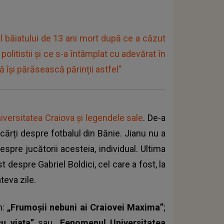
 băiatului de 13 ani mort după ce a căzut
litistii și ce s-a întâmplat cu adevărat în
ă îşi părăsească părinții astfel"
niversitatea Craiova și legendele sale
. De-a
 cărți despre fotbalul din Bănie. Jianu nu a
spre jucătorii acesteia, individual. Ultima
st despre Gabriel Boldici, cel care a fost, la
teva zile.
m:
„Frumoșii nebuni ai Craiovei Maxima”
;
cu viața”
sau
„Fenomenul Universitatea