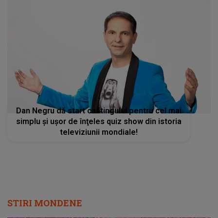
Dan Negru dă start castingului pentru cel mai
simplu şi uşor de înţeles quiz show din istoria
televiziunii mondiale!
STIRI MONDENE