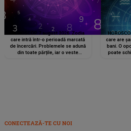
HOROSCOP 7 august 2026. Zodia
HOROSCOP 
care intră într-o perioadă marcată
care are șa
de încercări. Problemele se adună
bani. O opo
din toate părțile, iar o veste
poate schi
neașteptată îi dă planurile peste
la
cap
CONECTEAZĂ-TE CU NOI