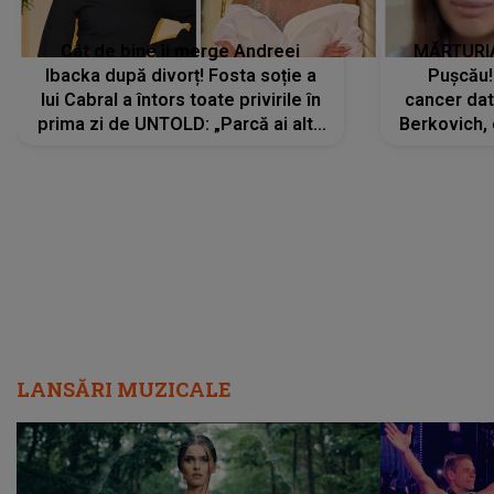
Cât de bine îi merge Andreei
MĂRTURIA
Ibacka după divorț! Fosta soție a
Pușcău!
lui Cabral a întors toate privirile în
cancer dato
prima zi de UNTOLD: „Parcă ai altă
Berkovich, 
strălucire, emani putere,
accident ru
încredere, siguranță...”
Dacă nu 
LANSĂRI MUZICALE