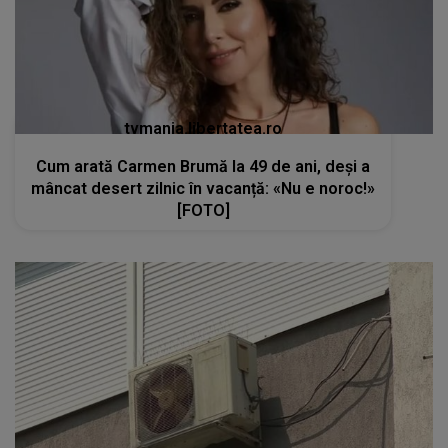
tvmania.libertatea.ro
Cum arată Carmen Brumă la 49 de ani, deși a
mâncat desert zilnic în vacanță: «Nu e noroc!»
[FOTO]