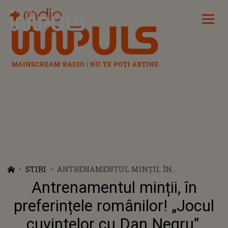
Radio Impuls
STIRI
ANTRENAMENTUL MINȚII, ÎN
PREFERINȚELE ROMÂNILOR! „JOCUL
Antrenamentul minții, în
CUVINTELOR CU DAN NEGRU”, PRIMUL
LOC ÎN AUDIENȚE, CU EDIȚIA DIFUZATĂ
preferințele românilor! „Jocul
ASEARĂ
cuvintelor cu Dan Negru”,