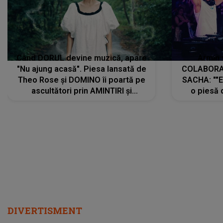
Când DORUL devine muzică, apare
Armin 
"Nu ajung acasă". Piesa lansată de
COLABORAR
Theo Rose și DOMINO îi poartă pe
SACHA: ""E
ascultători prin AMINTIRI și
o piesă 
REGĂSIRI, iar drumul emoțiilor
imediat pre
trece prin sufletul publicului:
cu mine șt
"Pentru toți cei care au plecat
păstrăm do
departe ca să le fie mai bine"
DIVERTISMENT