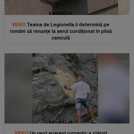
kanald2.ro
VIDEO
Teama de Legionella îi determină pe
români să renunțe la aerul condiționat în plină
caniculă
kanald2.ro
VIDEO
Un gest aparent romantic a stârnit