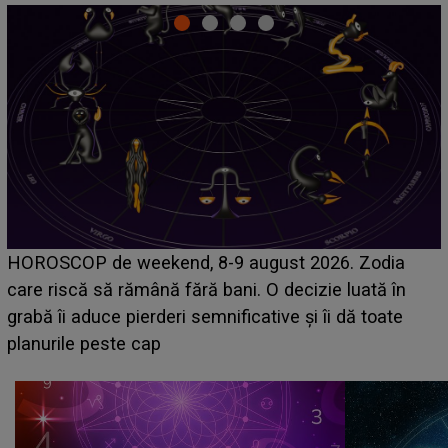
Emanuel a ținut ACEST DETALIU ASCUNS până
acum! În fața Alexandrei, concurentul din Casa Iubirii
face o MĂRTURISIRE NEAȘTEPTATĂ despre mama
sa: "I-am spus și ei în față, eu nu te iubesc pentru
că..."