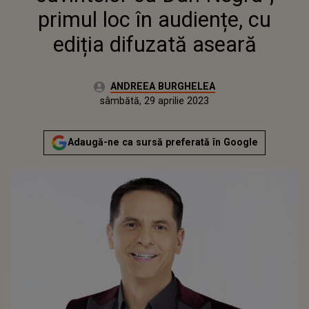
primul loc în audiențe, cu
ediția difuzată aseară
Autor:
ANDREEA BURGHELEA
Publicat:
vineri, 29 aprilie 2022
Actualizat:
sâmbătă, 29 aprilie 2023
Adaugă-ne ca sursă preferată în Google