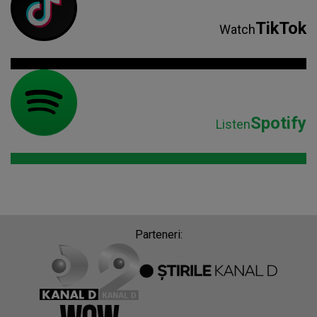
TikTok
Watch
Spotify
Listen
Parteneri: