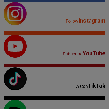
Instagram
Follow
YouTube
Subscribe
TikTok
Watch