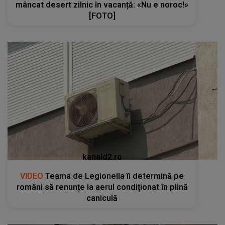
mâncat desert zilnic în vacanță: «Nu e noroc!»
[FOTO]
kanald2.ro
VIDEO
Teama de Legionella îi determină pe
români să renunțe la aerul condiționat în plină
caniculă