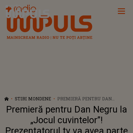
Radio Impuls
STIRI MONDENE
PREMIERĂ PENTRU DAN
NEGRU LA „JOCUL
Premieră pentru Dan Negru la
CUVINTELOR”! PREZENTATORUL
TV VA AVEA PARTE DE O
„Jocul cuvintelor”!
EXPERIENȚĂ UNICĂ ÎN
Prezentatorul tv va avea parte
TELEVIZIUNE