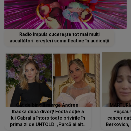
Radio Impuls cucerește tot mai mulți
ascultători: creșteri semnificative în audiență
Cât de bine îi merge Andreei
MĂRTURIA
Ibacka după divorț! Fosta soție a
Pușcău!
lui Cabral a întors toate privirile în
cancer dato
prima zi de UNTOLD: „Parcă ai altă
Berkovich, 
strălucire, emani putere,
accident ru