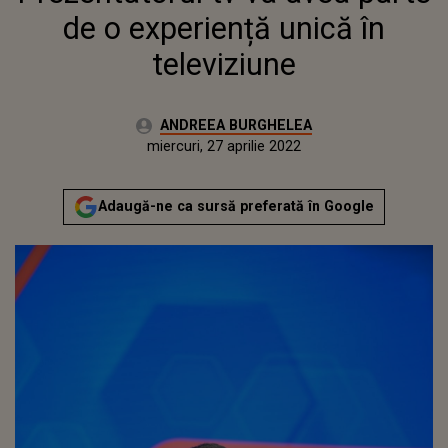
de o experiență unică în
televiziune
Autor:
ANDREEA BURGHELEA
Publicat:
miercuri, 27 aprilie 2022
Actualizat:
miercuri, 27 aprilie 2022
Adaugă-ne ca sursă preferată în Google