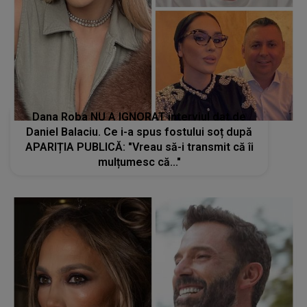
Dana Roba NU A IGNORAT interviul dat de
Daniel Balaciu. Ce i-a spus fostului soț după
APARIȚIA PUBLICĂ: "Vreau să-i transmit că îi
mulțumesc că..."