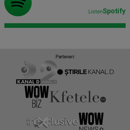
Spotify
Listen
Parteneri: