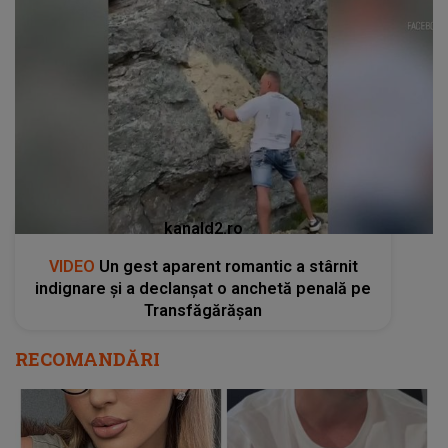
kanald2.ro
VIDEO
Un gest aparent romantic a stârnit
indignare și a declanșat o anchetă penală pe
Transfăgărășan
RECOMANDĂRI