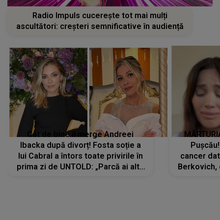
Radio Impuls cucerește tot mai mulți
ascultători: creșteri semnificative în audiență
Cât de bine îi merge Andreei
MĂRTURIA
Ibacka după divorț! Fosta soție a
Pușcău!
lui Cabral a întors toate privirile în
cancer dato
prima zi de UNTOLD: „Parcă ai altă
Berkovich, 
strălucire, emani putere,
accident ru
încredere, siguranță...”
Dacă nu 