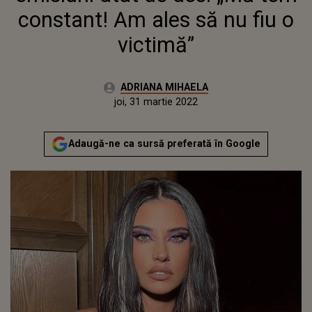
constant! Am ales să nu fiu o
victimă”
Autor:
ADRIANA MIHAELA
Publicat:
joi, 31 martie 2022
Actualizat:
joi, 31 martie 2022
Adaugă-ne ca sursă preferată în Google