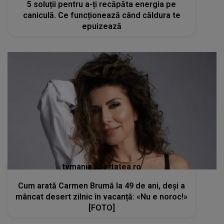
5 soluții pentru a-ți recăpăta energia pe
caniculă. Ce funcționează când căldura te
epuizează
tvmania.libertatea.ro
Cum arată Carmen Brumă la 49 de ani, deși a
mâncat desert zilnic în vacanță: «Nu e noroc!»
[FOTO]