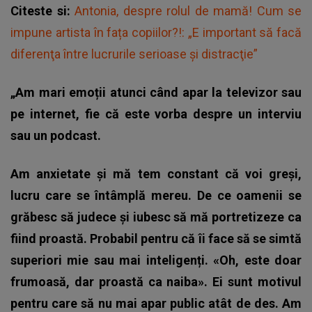
Citeste si:
Antonia, despre rolul de mamă! Cum se
impune artista în fața copiilor?!: „E important să facă
diferenţa între lucrurile serioase şi distracţie”
„Am mari emoții atunci când apar la televizor sau
pe internet, fie că este vorba despre un interviu
sau un podcast.
Am anxietate și mă tem constant că voi greși,
lucru care se întâmplă mereu. De ce oamenii se
grăbesc să judece și iubesc să mă portretizeze ca
fiind proastă. Probabil pentru că îi face să se simtă
superiori mie sau mai inteligenți. «Oh, este doar
frumoasă, dar proastă ca naiba». Ei sunt motivul
pentru care să nu mai apar public atât de des. Am