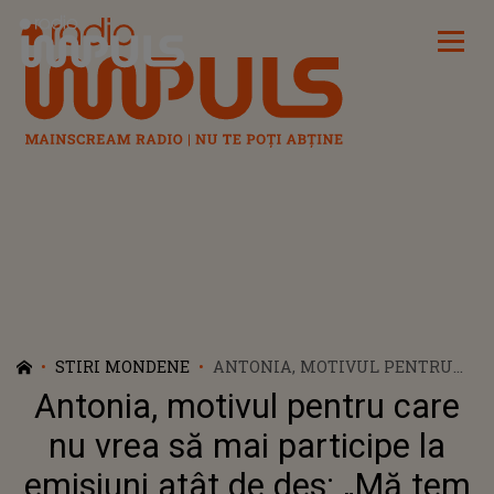
Radio Impuls
STIRI MONDENE
ANTONIA, MOTIVUL PENTRU
CARE NU VREA SĂ MAI
Antonia, motivul pentru care
PARTICIPE LA EMISIUNI ATÂT
DE DES: „MĂ TEM CONSTANT!
nu vrea să mai participe la
AM ALES SĂ NU FIU O
emisiuni atât de des: „Mă tem
VICTIMĂ”