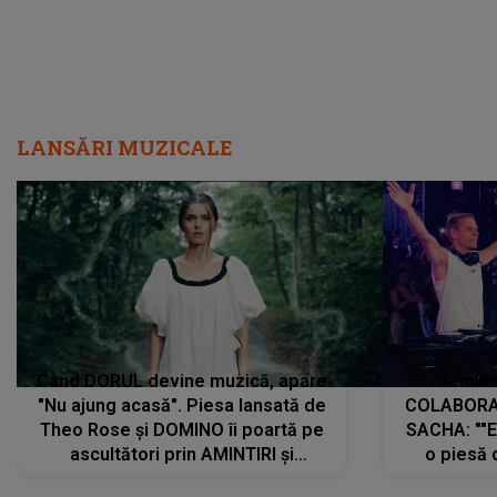
LANSĂRI MUZICALE
Când DORUL devine muzică, apare
Armin 
"Nu ajung acasă". Piesa lansată de
COLABORAR
Theo Rose și DOMINO îi poartă pe
SACHA: ""E
ascultători prin AMINTIRI și
o piesă 
REGĂSIRI, iar drumul emoțiilor
imediat pre