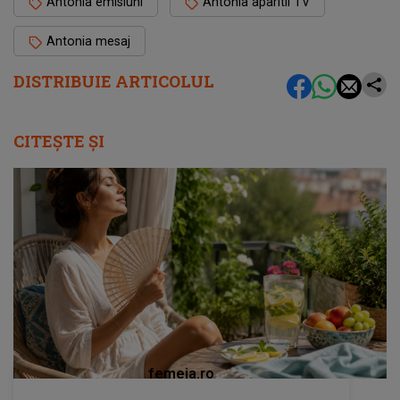
Antonia emisiuni
Antonia aparitii TV
Antonia mesaj
DISTRIBUIE ARTICOLUL
CITEȘTE ȘI
femeia.ro