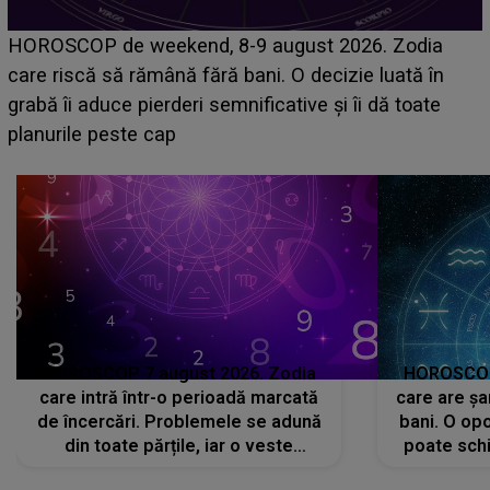
Emanuel a ținut ACEST DETALIU ASCUNS până
acum! În fața Alexandrei, concurentul din Casa Iubirii
face o MĂRTURISIRE NEAȘTEPTATĂ despre mama
sa: "I-am spus și ei în față, eu nu te iubesc pentru
că..."
HOROSCOP 7 august 2026. Zodia
HOROSCOP 
care intră într-o perioadă marcată
care are șa
de încercări. Problemele se adună
bani. O opo
din toate părțile, iar o veste
poate schi
neașteptată îi dă planurile peste
la