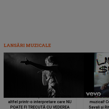
care abia acum învață să respire"
"Am f
LANSĂRI MUZICALE
De această dată, "Dilaila" se simte
COLABORAR
altfel printr-o interpretare care NU
muzical! C
POATE FI TRECUTĂ CU VEDEREA
Savali și Ri