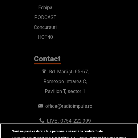
Echipa
PODCAST
Concursuri
HOT40
Contact
Bd. Mărăști 65-67,
Romexpo Intrarea C,
Pavilion T, sector 1
office@radioimpuls.ro
LIVE : 0754-222.999
WhatsApp: 0754-222.999
Nouă ne pasă ca datele tale personale să rămână confidențiale
Noi și partenerii noștri
589
stocăm și/sau accesăm informații pe dispozitivul dvs., precum identificatorii cookie unici pentru