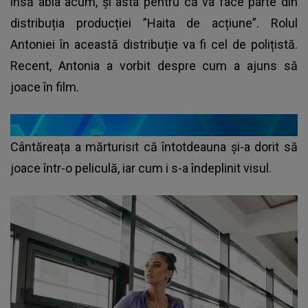
însă abia acum, și asta pentru că va face parte din
distribuția producției ”Haita de acțiune”. Rolul
Antoniei în această distribuție va fi cel de polițistă.
Recent, Antonia a vorbit despre cum a ajuns să
joace în film.
Cântăreața a mărturisit că întotdeauna și-a dorit să
joace într-o peliculă, iar cum i s-a îndeplinit visul.