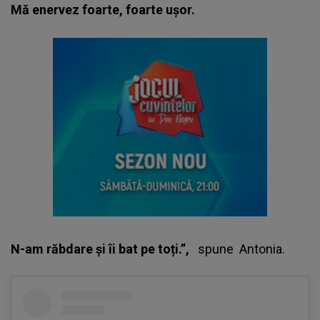
Mă enervez foarte, foarte ușor.
N-am răbdare și îi bat pe toți.”,
spune
Antonia
.