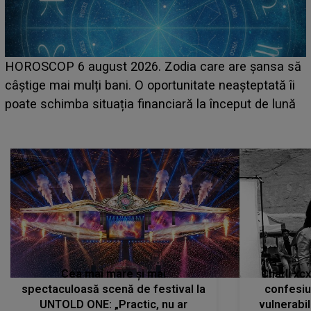
LINE-UP UNTOLD ONE, prima zi. Cine sunt artiștii
care deschid festivalul și de la ce ore au loc cele mai
așteptate concerte pe scena principală?
Cea mai mare și mai
Charli xc
spectaculoasă scenă de festival la
confesiu
UNTOLD ONE: „Practic, nu ar
vulnerabil