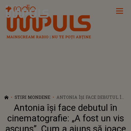
Radio Impuls
STIRI MONDENE
ANTONIA ÎȘI FACE DEBUTUL ÎN
CINEMATOGRAFIE: „A FOST UN
Antonia își face debutul în
VIS ASCUNS”. CUM A AJUNS SĂ
JOACE ÎN FILMUL DE COMEDIE
cinematografie: „A fost un vis
„HAITA DE ACȚIUNE”
ascuns”. Cum a ajuns să joace