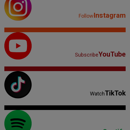
Instagram
Follow
YouTube
Subscribe
TikTok
Watch