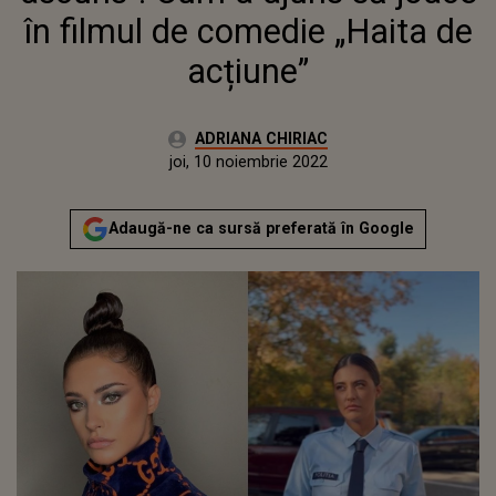
în filmul de comedie „Haita de
acțiune”
Autor:
ADRIANA CHIRIAC
Publicat:
joi, 10 noiembrie 2022
Actualizat:
joi, 10 noiembrie 2022
Adaugă-ne ca sursă preferată în Google