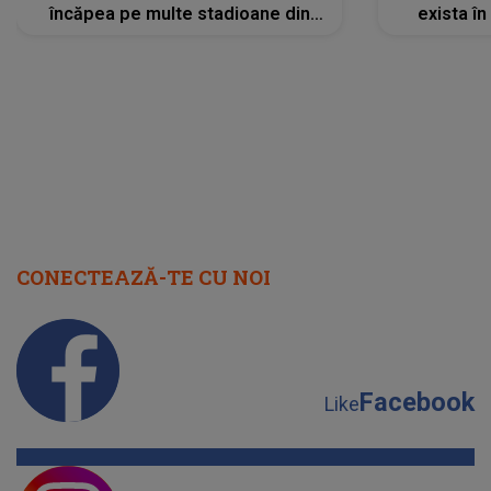
încăpea pe multe stadioane din
exista în
lume”. Evenimentul începe joi, 6
august 2026
CONECTEAZĂ-TE CU NOI
Facebook
Like