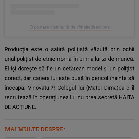
O postare distribuită de @haitadeactiune
Producția este o satiră polițistă văzută prin ochii
unul polițist de etnie rromă în prima lui zi de muncă.
El își dorește să fie un cetățean model și un polițist
corect, dar cariera lui este pusă în pericol înainte să
înceapă. Vinovatul?! Colegul lui (Matei Dima)care îl
recrutează în operațiunea lui nu prea secretă HAITA
DE ACȚIUNE.
MAI MULTE DESPRE: