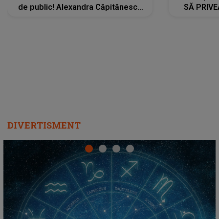
de public! Alexandra Căpitănescu
SĂ PRIV
a lansat VERSIUNEA LIVE a piesei
DIVERTISMENT