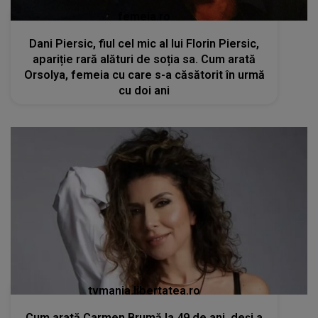
femeia.ro
Dani Piersic, fiul cel mic al lui Florin Piersic,
apariție rară alături de soția sa. Cum arată
Orsolya, femeia cu care s-a căsătorit în urmă
cu doi ani
tvmania.libertatea.ro
Cum arată Carmen Brumă la 49 de ani, deși a