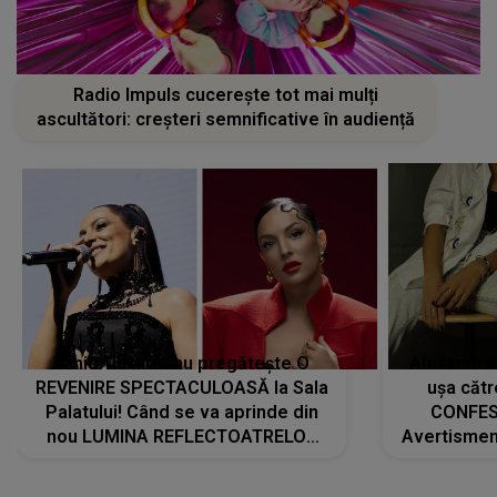
Radio Impuls cucerește tot mai mulți
ascultători: creșteri semnificative în audiență
Tania Turtureanu pregătește O
Alexandra
REVENIRE SPECTACULOASĂ la Sala
ușa cătr
Palatului! Când se va aprinde din
CONFES
nou LUMINA REFLECTOATRELOR
Avertismentu
pentru artistă: " Vor fi multe
rămas ÎNT
cântece noi, în premieră. Cântece
au format-