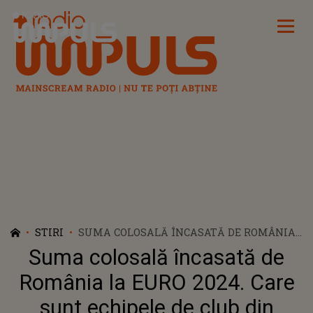
Radio Impuls
STIRI
SUMA COLOSALĂ ÎNCASATĂ DE ROMÂNIA
LA EURO 2024. CARE SUNT ECHIPELE DE
Suma colosală încasată de
CLUB DIN ROMÂNIA CARE VOR PRIMI BANI
DE LA UEFA
România la EURO 2024. Care
sunt echipele de club din