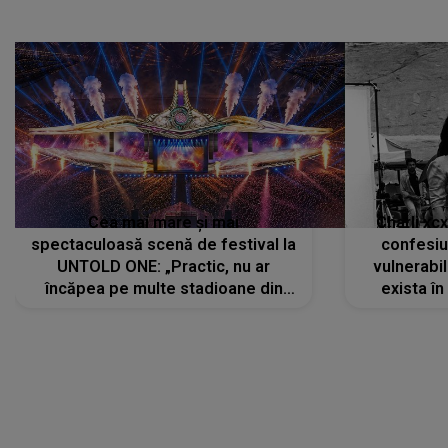
Cea mai mare și mai
Charli xc
spectaculoasă scenă de festival la
confesiu
UNTOLD ONE: „Practic, nu ar
vulnerabil
încăpea pe multe stadioane din
exista în
lume”. Evenimentul începe joi, 6
august 2026