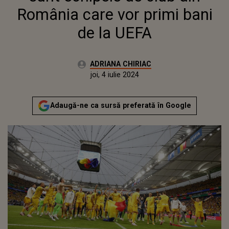
România care vor primi bani
de la UEFA
Autor:
ADRIANA CHIRIAC
Publicat:
joi, 4 iulie 2024
Actualizat:
joi, 4 iulie 2024
Adaugă-ne ca sursă preferată în Google