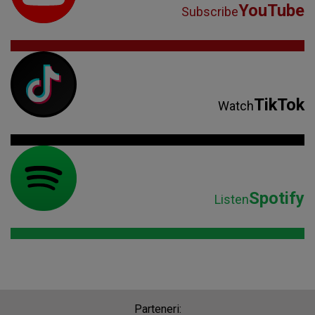
YouTube
Subscribe
TikTok
Watch
Spotify
Listen
Parteneri: