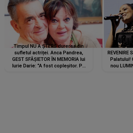
Timpul NU A ȘTERS durerea din
Tania Tu
sufletul actriței. Anca Pandrea,
REVENIRE 
GEST SFÂȘIETOR ÎN MEMORIA lui
Palatului!
Iurie Darie: "A fost copleșitor. Pe
nou LUMI
măsură ce trece timpul parcă..."
pentru a
cântece no
care abia 