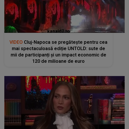
kanald2.ro
VIDEO
Cluj-Napoca se pregătește pentru cea
mai spectaculoasă ediție UNTOLD: sute de
mii de participanți și un impact economic de
120 de milioane de euro