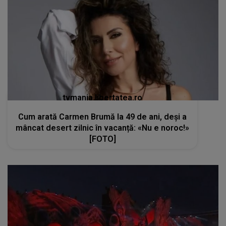
tvmania.libertatea.ro
Cum arată Carmen Brumă la 49 de ani, deși a
mâncat desert zilnic în vacanță: «Nu e noroc!»
[FOTO]