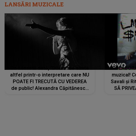
LANSĂRI MUZICALE
De această dată, "Dilaila" se simte
COLABORAR
altfel printr-o interpretare care NU
muzical! C
POATE FI TRECUTĂ CU VEDEREA
Savali și Ri
de public! Alexandra Căpitănescu
SĂ PRIV
a lansat VERSIUNEA LIVE a piesei