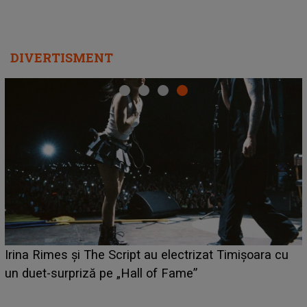
DIVERTISMENT
HOROSCOP 6 august 2026. Z
u electrizat Timișoara cu
câștige mai mulți bani. O opo
of Fame”
poate schimba situația finan