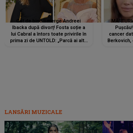
Cât de bine îi merge Andreei
MĂRTURIA
Ibacka după divorț! Fosta soție a
Pușcău!
lui Cabral a întors toate privirile în
cancer dato
prima zi de UNTOLD: „Parcă ai altă
Berkovich, 
strălucire, emani putere,
accident ru
încredere, siguranță...”
Dacă nu 
LANSĂRI MUZICALE