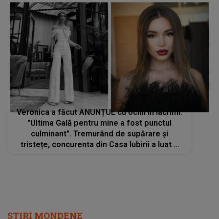
Veronica a făcut ANUNȚUL cu ochii în lacrimi:
"Ultima Gală pentru mine a fost punctul
culminant". Tremurând de supărare şi
tristețe, concurenta din Casa Iubirii a luat o
decizie total neaşteptată
STIRI MONDENE