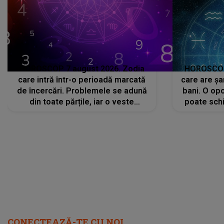
HOROSCOP 7 august 2026. Zodia
HOROSCOP 
care intră într-o perioadă marcată
care are șa
de încercări. Problemele se adună
bani. O opo
din toate părțile, iar o veste
poate schi
neașteptată îi dă planurile peste
la
cap
CONECTEAZĂ-TE CU NOI