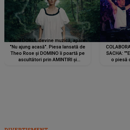
Când DORUL devine muzică, apare
Armin 
"Nu ajung acasă". Piesa lansată de
COLABORAR
Theo Rose și DOMINO îi poartă pe
SACHA: ""E
ascultători prin AMINTIRI și
o piesă 
REGĂSIRI, iar drumul emoțiilor
imediat pre
trece prin sufletul publicului:
cu mine șt
"Pentru toți cei care au plecat
păstrăm do
departe ca să le fie mai bine"
DIVERTISMENT