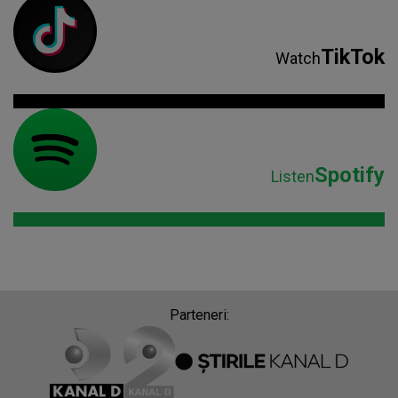
TikTok
Watch
Spotify
Listen
Parteneri: