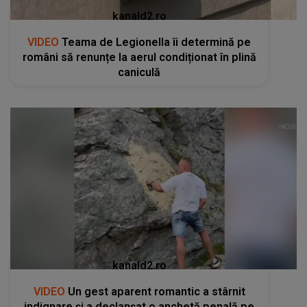
kanald2.ro
VIDEO
Teama de Legionella îi determină pe
români să renunțe la aerul condiționat în plină
caniculă
kanald2.ro
VIDEO
Un gest aparent romantic a stârnit
indignare și a declanșat o anchetă penală pe