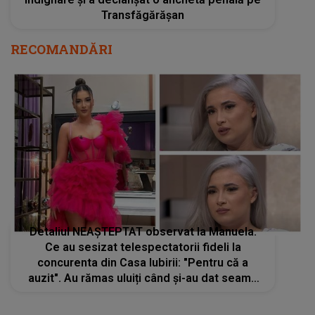
Transfăgărășan
RECOMANDĂRI
Detaliul NEAȘTEPTAT observat la Manuela.
Ce au sesizat telespectatorii fideli la
concurenta din Casa Iubirii: "Pentru că a
auzit". Au rămas uluiți când și-au dat seama
despre ce este vorba. Nu le-a venit să
creadă aşa ceva