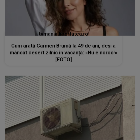
tvmania.libertatea.ro
Cum arată Carmen Brumă la 49 de ani, deși a
mâncat desert zilnic în vacanță: «Nu e noroc!»
[FOTO]