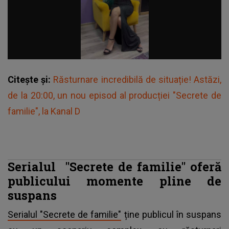
Citește și:
Răsturnare incredibilă de situație! Astăzi,
de la 20:00, un nou episod al producției "Secrete de
familie", la Kanal D
Serialul "Secrete de familie" oferă
publicului momente pline de
suspans
Serialul "Secrete de familie"
ține publicul în suspans