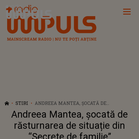
Radio Impuls
STIRI
ANDREEA MANTEA, ȘOCATĂ DE
RĂSTURNAREA DE SITUAȚIE DIN “SECRETE
Andreea Mantea, șocată de
DE FAMILIE”
răsturnarea de situație din
“Secrete de familie”