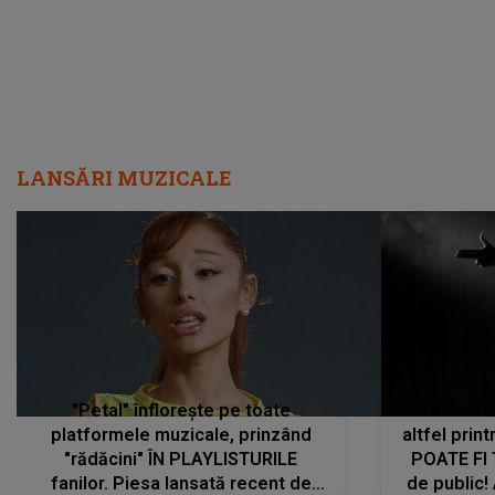
LANSĂRI MUZICALE
"Petal" înflorește pe toate
De această 
platformele muzicale, prinzând
altfel prin
"rădăcini" ÎN PLAYLISTURILE
POATE FI
fanilor. Piesa lansată recent de
de public!