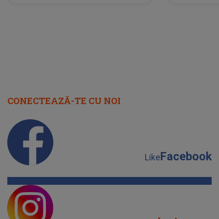
scena principală?
perioadă 
CONECTEAZĂ-TE CU NOI
Facebook
Like