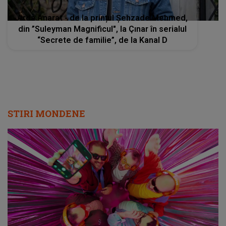
Arda Anarat - de la prințul Şehzade Mehmed,
din ”Suleyman Magnificul", la Çınar în serialul
“Secrete de familie”, de la Kanal D
STIRI MONDENE