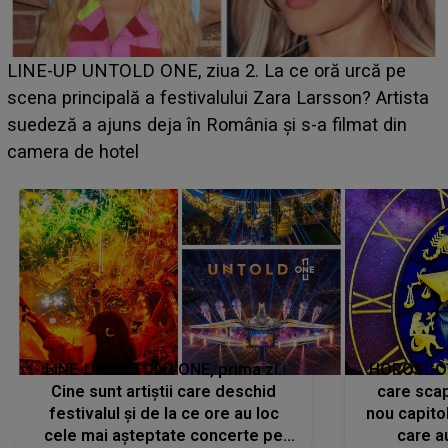
Ce a dezvăluit noua concurentă din "Casa Iubirii" l-a
luat prin surprindere pe Emanuel. CINE ESTE
BĂIATUL VIZAT de Alexandra?! Aflându-se în fața
faptului împlinit, A RECUNOSCUT IMEDIAT: "Am
avut..."
LINE-UP UNTOLD ONE, prima zi.
HOROSCOP 
Cine sunt artiștii care deschid
care scap
festivalul și de la ce ore au loc
nou capitol
cele mai așteptate concerte pe
care a