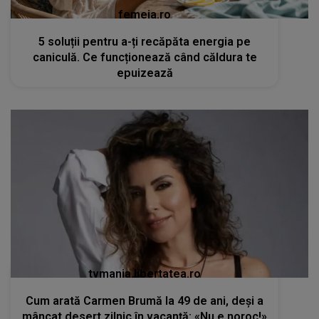
femeia.ro
5 soluții pentru a-ți recăpăta energia pe
caniculă. Ce funcționează când căldura te
epuizează
tvmania.libertatea.ro
Cum arată Carmen Brumă la 49 de ani, deși a
mâncat desert zilnic în vacanță: «Nu e noroc!»