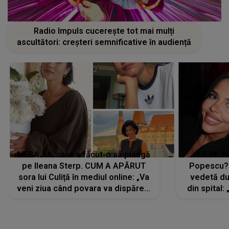
Radio Impuls cucerește tot mai mulți
ascultători: creșteri semnificative în audiență
MESAJUL care a făcut-o să plângă
CE SE Î
pe Ileana Sterp. CUM A APĂRUT
Popescu?
sora lui Culiță în mediul online: „Va
vedetă du
veni ziua când povara va dispărea,
din spital:
iar lacrimile...”