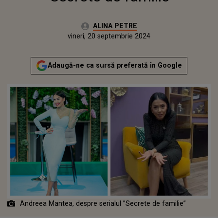
Autor:
ALINA PETRE
Publicat:
miercuri, 20 septembrie 2023
Actualizat:
vineri, 20 septembrie 2024
Adaugă-ne ca sursă preferată în Google
Andreea Mantea, despre serialul ”Secrete de familie”