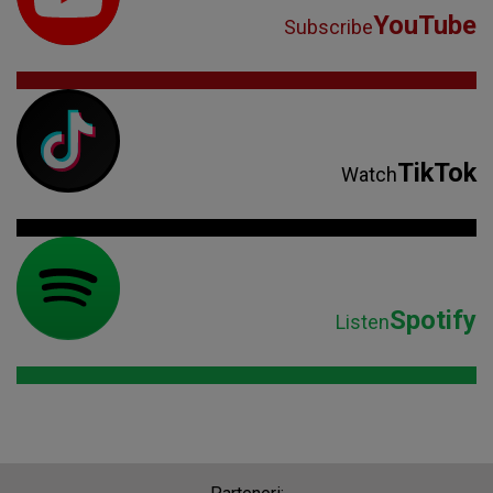
YouTube
Subscribe
TikTok
Watch
Spotify
Listen