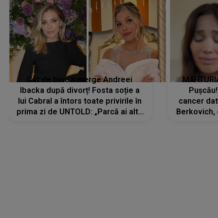
Cât de bine îi merge Andreei
MĂRTURIA
Ibacka după divorț! Fosta soție a
Pușcău!
lui Cabral a întors toate privirile în
cancer dato
prima zi de UNTOLD: „Parcă ai altă
Berkovich, 
strălucire, emani putere,
accident ru
încredere, siguranță...”
Dacă nu 