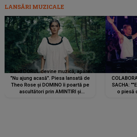
LANSĂRI MUZICALE
Când DORUL devine muzică, apare
Armin 
"Nu ajung acasă". Piesa lansată de
COLABORAR
Theo Rose și DOMINO îi poartă pe
SACHA: ""E
ascultători prin AMINTIRI și
o piesă 
REGĂSIRI, iar drumul emoțiilor
imediat pre
trece prin sufletul publicului:
cu mine șt
"Pentru toți cei care au plecat
păstrăm do
departe ca să le fie mai bine"