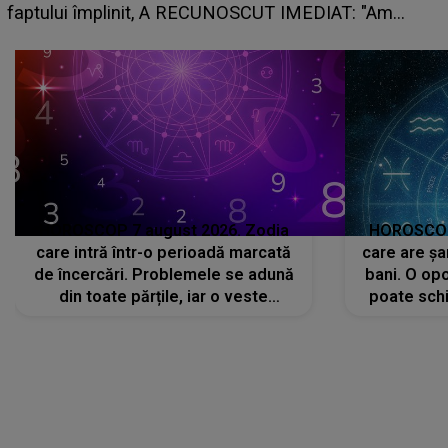
planurile peste cap
HOROSCOP 7 august 2026. Zodia
HOROSCOP 
care intră într-o perioadă marcată
care are șa
de încercări. Problemele se adună
bani. O opo
din toate părțile, iar o veste
poate schi
neașteptată îi dă planurile peste
la
cap