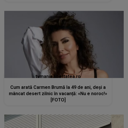
tvmania.libertatea.ro
Cum arată Carmen Brumă la 49 de ani, deși a
mâncat desert zilnic în vacanță: «Nu e noroc!»
[FOTO]