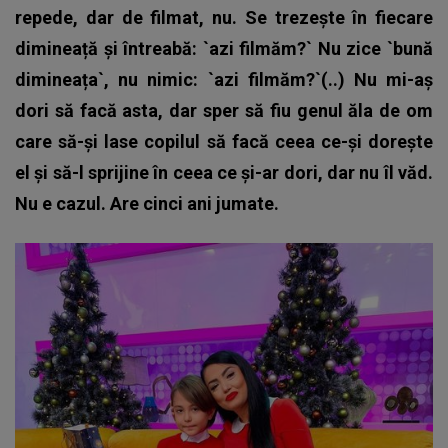
repede, dar de filmat, nu. Se trezește în fiecare
dimineață și întreabă: `azi filmăm?` Nu zice `bună
dimineața`, nu nimic: `azi filmăm?`(..)
Nu mi-aș
dori să facă asta, dar sper să fiu genul ăla de om
care să-și lase copilul să facă ceea ce-și dorește
el și să-l sprijine în ceea ce și-ar dori, dar nu îl văd.
Nu e cazul. Are cinci ani jumate.