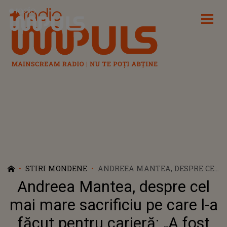
Radio Impuls
STIRI MONDENE
ANDREEA MANTEA, DESPRE CEL
MAI MARE SACRIFICIU PE CARE
Andreea Mantea, despre cel
L-A FĂCUT PENTRU CARIERĂ: „A
FOST FOARTE DUREROS DE
mai mare sacrificiu pe care l-a
FIECARE DATĂ”
făcut pentru carieră: „A fost