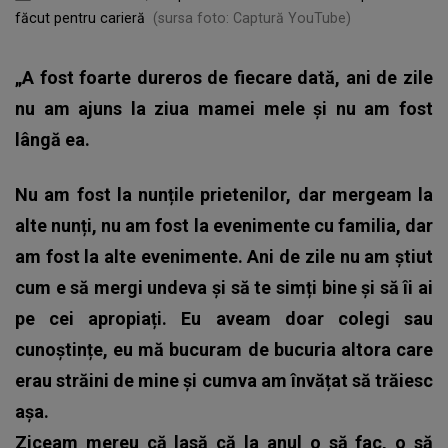
făcut pentru carieră
(sursa foto: Captură YouTube)
„A fost foarte dureros de fiecare dată, ani de zile
nu am ajuns la ziua mamei mele și nu am fost
lângă ea.
Nu am fost la nunțile prietenilor, dar mergeam la
alte nunți, nu am fost la evenimente cu familia, dar
am fost la alte evenimente. Ani de zile nu am știut
cum e să mergi undeva și să te simți bine și să îi ai
pe cei apropiați. Eu aveam doar colegi sau
cunoștințe, eu mă bucuram de bucuria altora care
erau străini de mine și cumva am învățat să trăiesc
așa.
Ziceam mereu că lasă că la anul o să fac, o să