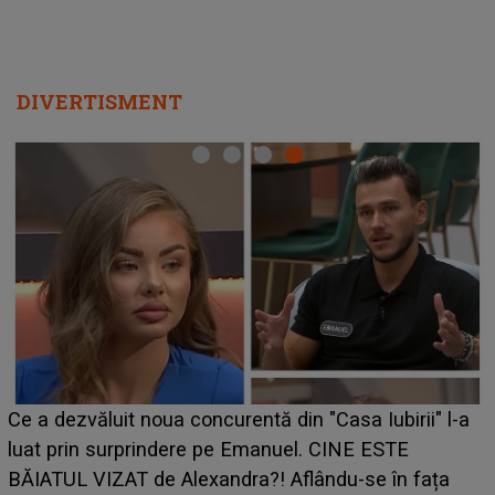
DIVERTISMENT
HOROSCOP de weekend, 8-9 august 2026. Zodia
-a
care riscă să rămână fără bani. O decizie luată în
grabă îi aduce pierderi semnificative și îi dă toate