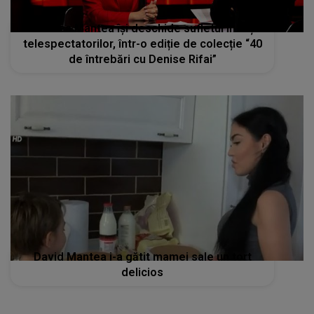
Andreea Mantea își deschide sufletul în fața
telespectatorilor, într-o ediție de colecție “40
de întrebări cu Denise Rifai”
David Mantea i-a gătit mamei sale un tort
delicios