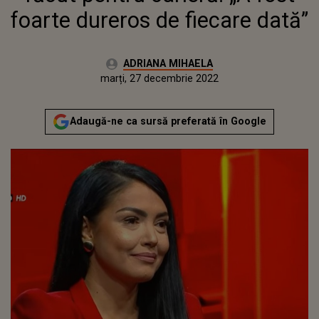
foarte dureros de fiecare dată”
Autor:
ADRIANA MIHAELA
Publicat:
luni, 27 decembrie 2021
Actualizat:
marți, 27 decembrie 2022
Adaugă-ne ca sursă preferată în Google