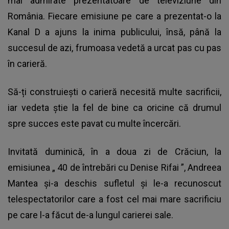
mai admirate prezentatoare de televiziune din
România. Fiecare emisiune pe care a prezentat-o la
Kanal D a ajuns la inima publicului, însă, până la
succesul de azi, frumoasa vedetă a urcat pas cu pas
în carieră.
Să-ți construiești o carieră necesită multe sacrificii,
iar vedeta știe la fel de bine ca oricine că drumul
spre succes este pavat cu multe încercări.
Invitată duminică, în a doua zi de Crăciun, la
emisiunea „
40 de întrebări cu Denise Rifai
”, Andreea
Mantea și-a deschis sufletul și le-a recunoscut
telespectatorilor care a fost cel mai mare sacrificiu
pe care l-a făcut de-a lungul carierei sale.