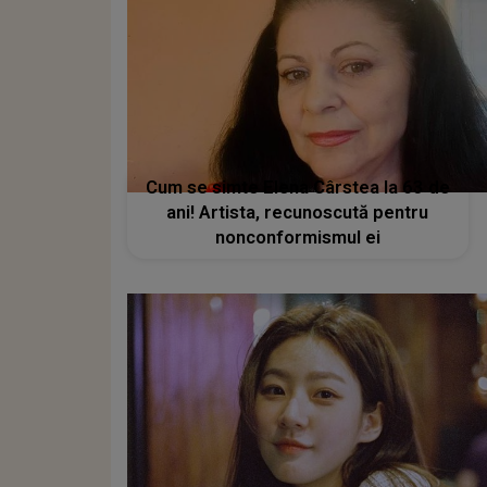
Cum se simte Elena Cârstea la 63 de
ani! Artista, recunoscută pentru
nonconformismul ei