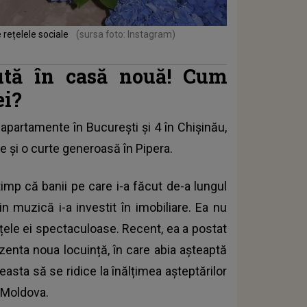
rețelele sociale
(sursa foto: Instagram)
ută în casă nouă! Cum
ei?
apartamente în București și 4 în Chișinău,
se și o curte generoasă în Pipera.
imp că banii pe care i-a făcut de-a lungul
din muzică i-a investit în imobiliare. Ea nu
nțele ei spectaculoase. Recent, ea a postat
ezenta noua locuință, în care abia așteaptă
easta să se ridice la înălțimea așteptărilor
 Moldova.