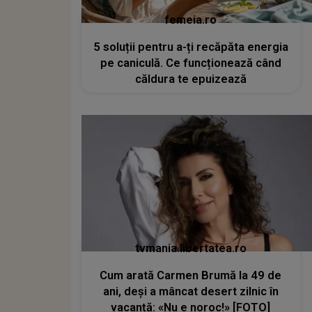
femeia.ro
5 soluții pentru a-ți recăpăta energia
pe caniculă. Ce funcționează când
căldura te epuizează
tvmania.libertatea.ro
Cum arată Carmen Brumă la 49 de
ani, deși a mâncat desert zilnic în
vacanță: «Nu e noroc!» [FOTO]