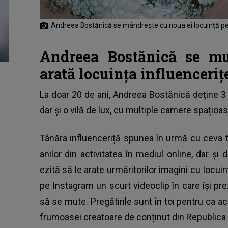
Andreea Bostănică se mândrește cu noua ei locuință pe 
Andreea Bostănică se m
arată locuința influenceriț
La doar 20 de ani,
Andreea Bostănică
deține 3 
dar și o vilă de lux, cu multiple camere spațioa
Tânăra influenceriță spunea în urmă cu ceva t
anilor din activitatea în mediul online, dar și 
ezită să le arate urmăritorilor imagini cu locui
pe Instagram un scurt videoclip în care își pr
să se mute. Pregătirile sunt în toi pentru ca ac
frumoasei creatoare de conținut din Republica