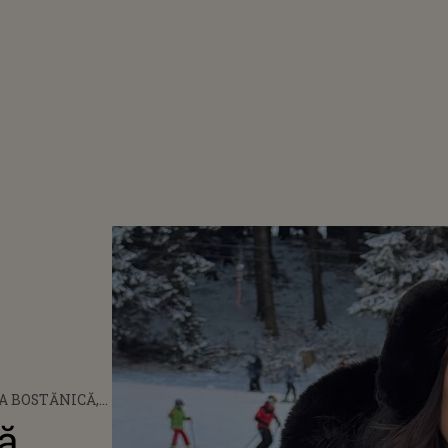
A BOSTĂNICĂ,
 IMAGINI DIN
ă,
CUINȚĂ: "ABIA