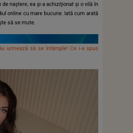
e naștere, ea și-a achiziționat și o vilă în
diul online cu mare bucurie. Iată cum arată
ește să se mute.
rău urmează să se întâmple! Ce i-a spus