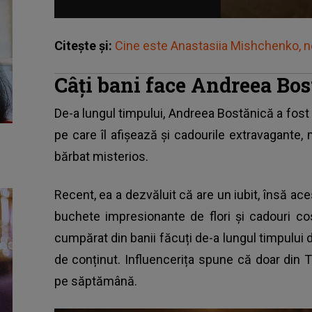
Citește și:
Cine este Anastasiia Mishchenko, no
Câți bani face Andreea Bo
De-a lungul timpului,
Andreea Bostănică
a fost 
pe care îl afișează și cadourile extravagante,
bărbat misterios.
Recent, ea a dezvăluit că are un iubit, însă ace
buchete impresionante de flori și cadouri cos
cumpărat din banii făcuți de-a lungul timpului d
de conținut. Influencerița spune că doar din 
pe săptămână.