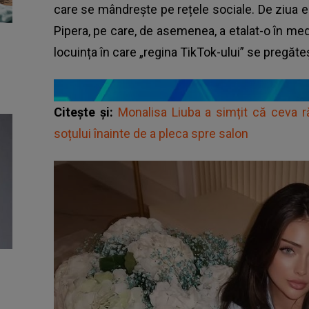
care se mândrește pe rețele sociale. De ziua ei d
Pipera, pe care, de asemenea, a etalat-o în me
locuința în care „regina TikTok-ului” se pregăt
Citește și:
Monalisa Liuba a simțit că ceva 
soțului înainte de a pleca spre salon