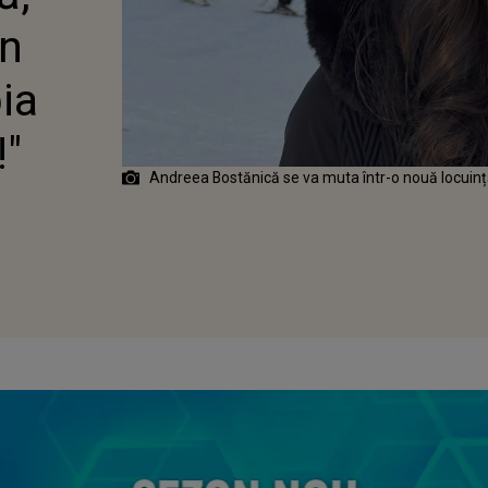
SĂ MĂ MUT!"
in
ia
!"
Andreea Bostănică se va muta într-o nouă locuin