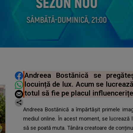
DISTRIBUIE ARTICOLUL
Andreea Bostănică se pregăte
locuință de lux. Acum se lucrează 
totul să fie pe placul influencerițe
Andreea Bostănică a împărtășit primele imagi
mediul online. În acest moment, se lucrează la
să se poată muta. Tânăra creatoare de conținu