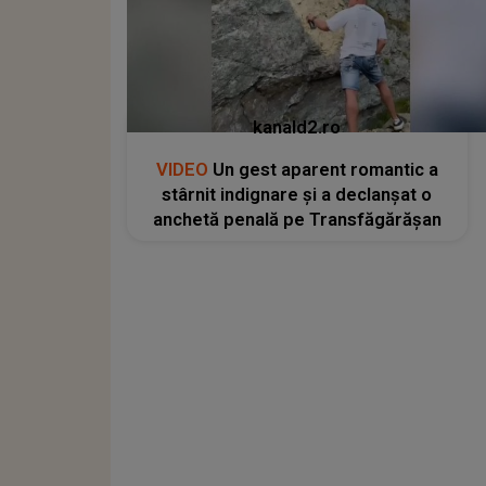
kanald2.ro
VIDEO
Un gest aparent romantic a
stârnit indignare și a declanșat o
anchetă penală pe Transfăgărășan