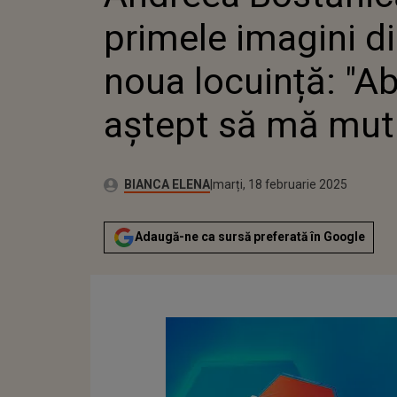
AȘTEPT 
primele imagini d
noua locuință: "Ab
aștept să mă mut
Autor:
Publicat:
BIANCA ELENA
marți, 18 februarie 2025
Adaugă-ne ca sursă preferată în Google