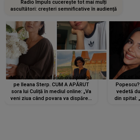
Radio Impuls cucerește tot mai mulți
ascultători: creșteri semnificative în audiență
MESAJUL care a făcut-o să plângă
CE SE Î
pe Ileana Sterp. CUM A APĂRUT
Popescu?
sora lui Culiță în mediul online: „Va
vedetă du
veni ziua când povara va dispărea,
din spital:
iar lacrimile...”