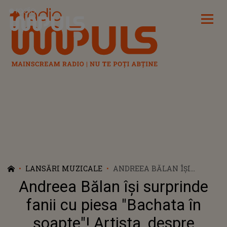
Radio Impuls
LANSĂRI MUZICALE
ANDREEA BĂLAN ÎȘI
SURPRINDE FANII CU PIESA
Andreea Bălan își surprinde
"BACHATA ÎN ȘOAPTE"!
ARTISTA, DESPRE MESAJUL
fanii cu piesa "Bachata în
DIN SPATELE LANSĂRII:
șoapte"! Artista, despre
"IAR EU, TRĂIND POATE CEA