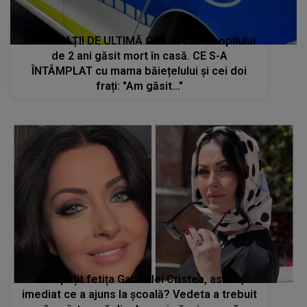
INFORMAȚII DE ULTIMĂ ORĂ în cazul copilului
de 2 ani găsit mort în casă. CE S-A
ÎNTÂMPLAT cu mama băiețelului și cei doi
frați: "Am găsit..."
Ce a pățit fetița Gabrielei Cristea, astăzi,
imediat ce a ajuns la școală? Vedeta a trebuit