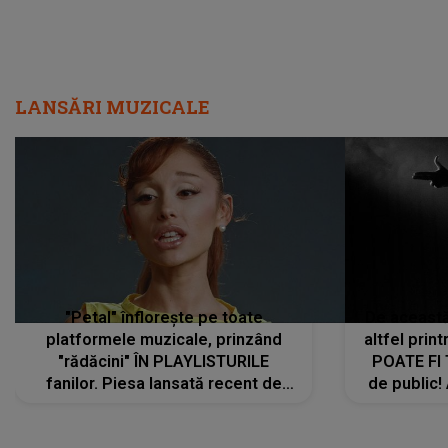
LANSĂRI MUZICALE
"Petal" înflorește pe toate
De această 
platformele muzicale, prinzând
altfel prin
"rădăcini" ÎN PLAYLISTURILE
POATE FI
fanilor. Piesa lansată recent de
de public!
Ariana Grande îi face pe
a lansat V
ascultători SĂ O ASCULTE PE