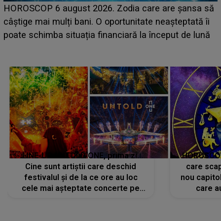
HOROSCOP 6 august 2026. Zodia care are șansa să
câștige mai mulți bani. O oportunitate neașteptată îi
e
poate schimba situația financiară la început de lună
LINE-UP UNTOLD ONE, prima zi.
HOROSCOP 
Cine sunt artiștii care deschid
care scap
festivalul și de la ce ore au loc
nou capitol
cele mai așteptate concerte pe
care a
scena principală?
perioadă 