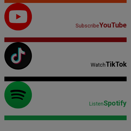
YouTube
Subscribe
TikTok
Watch
Spotify
Listen