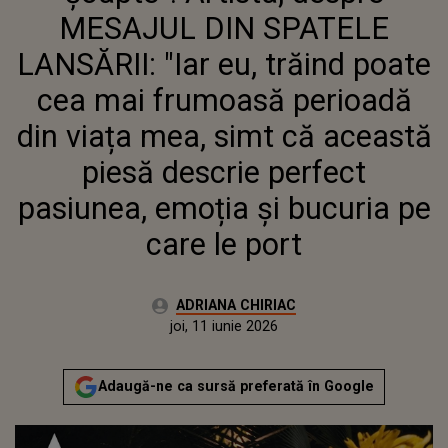
MAI FRUMOASĂ PERIOADĂ
MESAJUL DIN SPATELE
DIN VIAȚA MEA, SIMT CĂ
ACEASTĂ PIESĂ DESCRIE
LANSĂRII: "Iar eu, trăind poate
PERFECT PASIUNEA,
cea mai frumoasă perioadă
EMOȚIA ȘI BUCURIA PE
CARE LE PORT
din viața mea, simt că această
piesă descrie perfect
pasiunea, emoția și bucuria pe
care le port
Autor:
ADRIANA CHIRIAC
Publicat:
joi, 11 iunie 2026
Actualizat:
joi, 11 iunie 2026
Adaugă-ne ca sursă preferată în Google