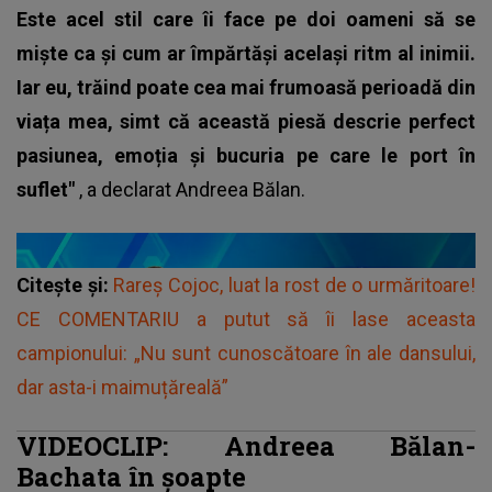
Este acel stil care îi face pe doi oameni să se
miște ca și cum ar împărtăși același ritm al inimii.
Iar eu, trăind poate cea mai frumoasă perioadă din
viața mea, simt că această piesă descrie perfect
pasiunea, emoția și bucuria pe care le port în
suflet"
, a declarat
Andreea Bălan.
Citește și:
Rareș Cojoc, luat la rost de o urmăritoare!
CE COMENTARIU a putut să îi lase aceasta
campionului: „Nu sunt cunoscătoare în ale dansului,
dar asta-i maimuțăreală”
VIDEOCLIP: Andreea Bălan-
Bachata în șoapte