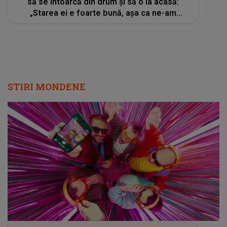
să se întoarcă din drum și să o ia acasă:
„Starea ei e foarte bună, așa ca ne-am
apucat să...”
STIRI MONDENE