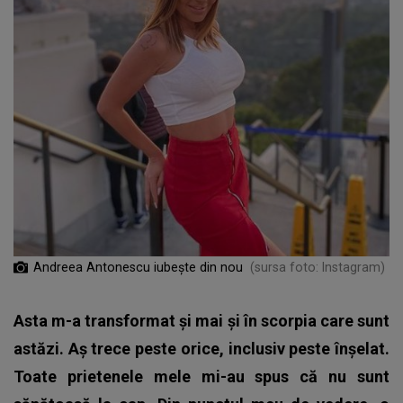
Andreea Antonescu iubește din nou
(sursa foto: Instagram)
Asta m-a transformat și mai și în scorpia care sunt
astăzi. Aș trece peste orice, inclusiv peste înșelat.
Toate prietenele mele mi-au spus că nu sunt