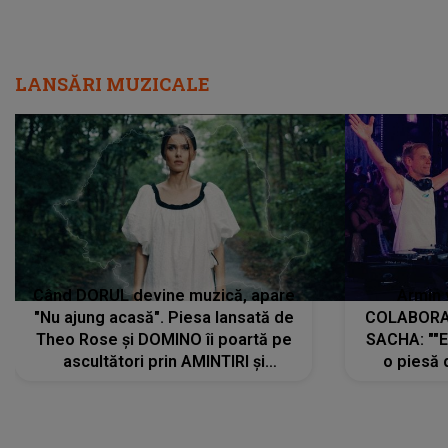
LANSĂRI MUZICALE
Când DORUL devine muzică, apare
Armin 
"Nu ajung acasă". Piesa lansată de
COLABORAR
Theo Rose și DOMINO îi poartă pe
SACHA: ""E
ascultători prin AMINTIRI și
o piesă 
REGĂSIRI, iar drumul emoțiilor
imediat pre
trece prin sufletul publicului:
cu mine șt
"Pentru toți cei care au plecat
păstrăm do