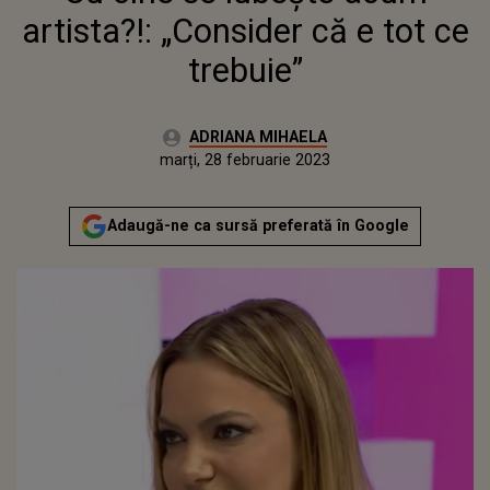
artista?!: „Consider că e tot ce
trebuie”
Autor:
ADRIANA MIHAELA
Publicat:
luni, 28 februarie 2022
Actualizat:
marți, 28 februarie 2023
Adaugă-ne ca sursă preferată în Google