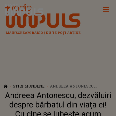
Radio Impuls
STIRI MONDENE
ANDREEA ANTONESCU,
DEZVĂLUIRI DESPRE BĂRBATUL
Andreea Antonescu, dezvăluiri
DIN VIAȚA EI! CU CINE SE
IUBEȘTE ACUM ARTISTA?!:
despre bărbatul din viața ei!
„CONSIDER CĂ E TOT CE
Cu cine se iubește acum
TREBUIE”