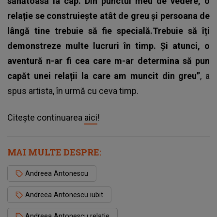
sănătoasă la cap. Din punctul meu de vedere, o
relație se construiește atât de greu și persoana de
lângă tine trebuie să fie specială.Trebuie să îți
demonstreze multe lucruri în timp. Și atunci, o
aventură n-ar fi cea care m-ar determina să pun
capăt unei relații la care am muncit din greu”
, a
spus artista, în urmă cu ceva timp.
Citește continuarea
aici
!
MAI MULTE DESPRE:
Andreea Antonescu
Andreea Antonescu iubit
Andreea Antonescu relatie