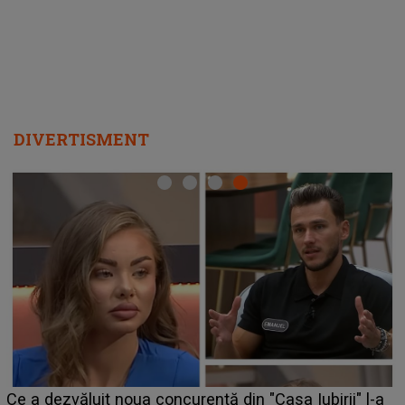
departe ca să le fie mai bine"
DIVERTISMENT
HOROSCOP de weekend, 8-9 au
 din "Casa Iubirii" l-a