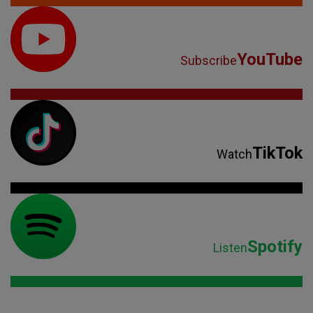
YouTube
Subscribe
TikTok
Watch
Spotify
Listen