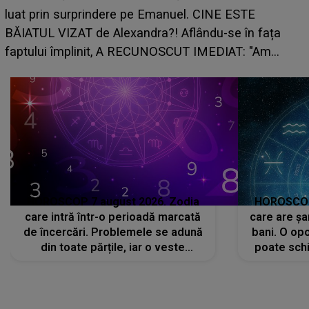
care riscă să rămână fără bani. 
nuel. CINE ESTE
grabă îi aduce pierderi semnifica
 Aflându-se în fața
planurile peste cap
SCUT IMEDIAT: "Am
HOROSCOP 7 august 2026. Zodia
HOROSCOP 
care intră într-o perioadă marcată
care are șa
de încercări. Problemele se adună
bani. O opo
din toate părțile, iar o veste
poate schi
neașteptată îi dă planurile peste
la
cap