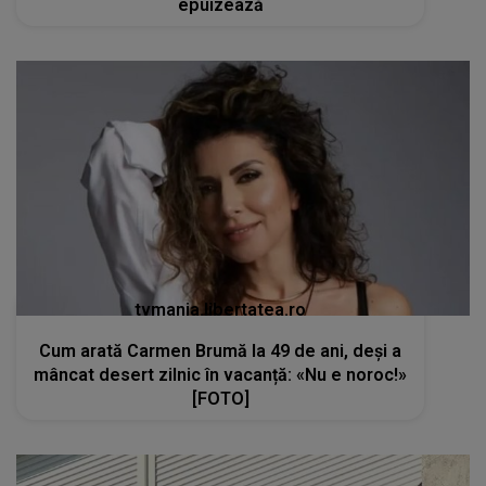
epuizează
tvmania.libertatea.ro
Cum arată Carmen Brumă la 49 de ani, deși a
mâncat desert zilnic în vacanță: «Nu e noroc!»
[FOTO]