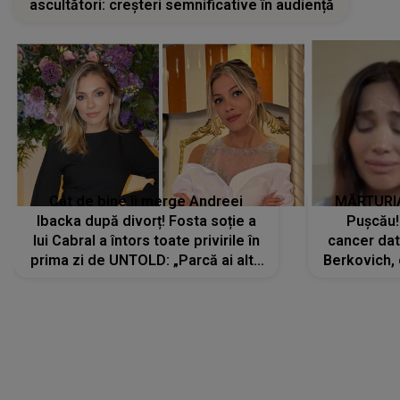
ascultători: creșteri semnificative în audiență
Cât de bine îi merge Andreei
MĂRTURIA
Ibacka după divorț! Fosta soție a
Pușcău!
lui Cabral a întors toate privirile în
cancer dato
prima zi de UNTOLD: „Parcă ai altă
Berkovich, 
strălucire, emani putere,
accident ru
încredere, siguranță...”
Dacă nu 