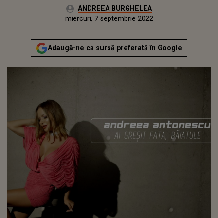
Autor:
ANDREEA BURGHELEA
Publicat:
marți, 7 septembrie 2021
Actualizat:
miercuri, 7 septembrie 2022
Adaugă-ne ca sursă preferată în Google