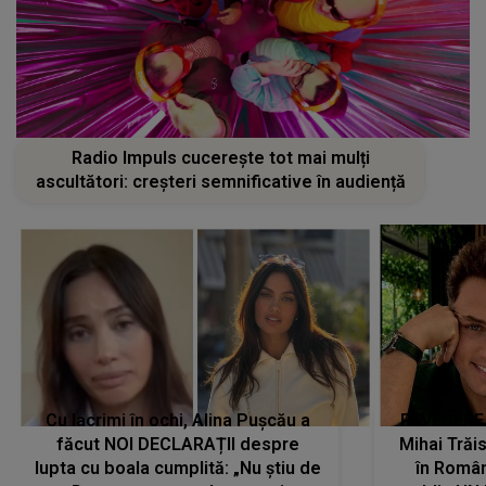
Radio Impuls cucerește tot mai mulți
ascultători: creșteri semnificative în audiență
Cu lacrimi în ochi, Alina Pușcău a
REVEDERE
făcut NOI DECLARAȚII despre
Mihai Trăis
lupta cu boala cumplită: „Nu știu de
în Români