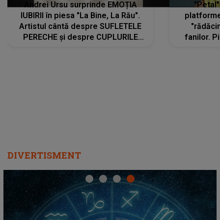
Andrei Ursu surprinde EMOȚIA
"Petal"
IUBIRII în piesa "La Bine, La Rău".
platforme
Artistul cântă despre SUFLETELE
"rădăci
PERECHE și despre CUPLURILE
fanilor. 
care aleg să meargă împreună pe
Arian
același drum, INDIFERENT DE CE LE
ascultă
REZERVĂ VIAȚA
DIVERTISMENT