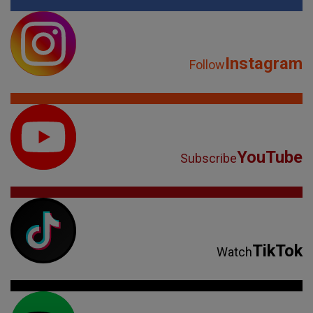
Instagram
Follow
YouTube
Subscribe
TikTok
Watch