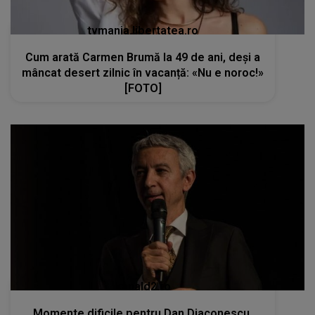
tvmania.libertatea.ro
Cum arată Carmen Brumă la 49 de ani, deși a
mâncat desert zilnic în vacanță: «Nu e noroc!»
[FOTO]
kanald2.ro
Momente dificile pentru Dan Diaconescu.