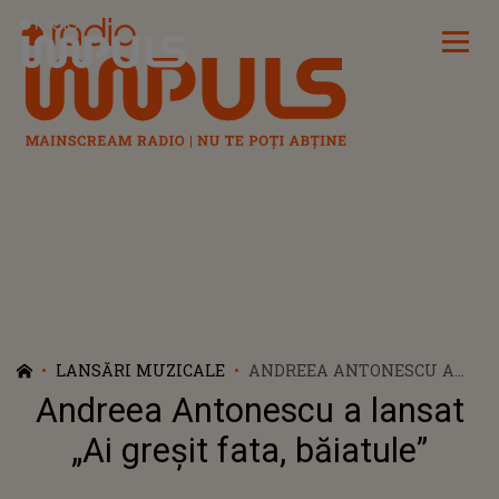
Radio Impuls
LANSĂRI MUZICALE
ANDREEA ANTONESCU A
LANSAT „AI GREȘIT FATA,
Andreea Antonescu a lansat
BĂIATULE”
„Ai greșit fata, băiatule”