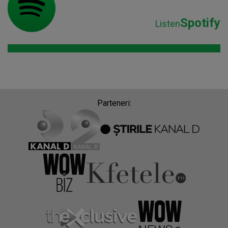
Spotify
Listen
Parteneri: