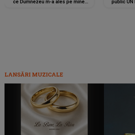
ce Dumnezeu m-a ales pe mine.
public UN
Am cancer la sân, am intrat în
"Nu știu ce
metastază...”
LANSĂRI MUZICALE