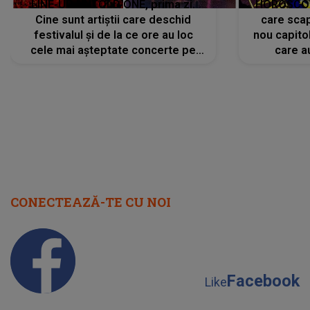
LINE-UP UNTOLD ONE, prima zi.
HOROSCOP 
Cine sunt artiștii care deschid
care scap
festivalul și de la ce ore au loc
nou capitol
cele mai așteptate concerte pe
care a
scena principală?
perioadă 
CONECTEAZĂ-TE CU NOI
Facebook
Like