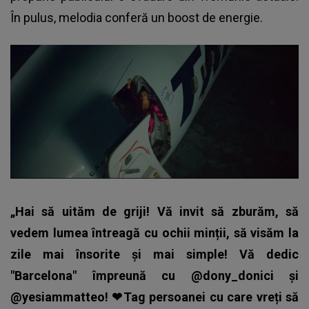
În pulus, melodia conferă un boost de energie.
„Hai să uităm de griji! Vă invit să zburăm, să
vedem lumea întreagă cu ochii minții, să visăm la
zile mai însorite și mai simple! Vă dedic
"Barcelona" împreună cu @dony_donici și
@yesiammatteo! ❤Tag persoanei cu care vreți să