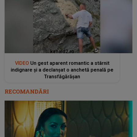
kanald2.ro
VIDEO
Un gest aparent romantic a stârnit
indignare și a declanșat o anchetă penală pe
Transfăgărășan
RECOMANDĂRI