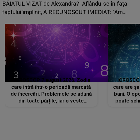
grabă îi aduce pierderi semnificative și îi 
e în fața
planurile peste cap
AT: "Am
HOROSCOP 7 august 2026. Zodia
HOROSCOP 
care intră într-o perioadă marcată
care are șa
de încercări. Problemele se adună
bani. O opo
din toate părțile, iar o veste
poate schi
neașteptată îi dă planurile peste
la
cap