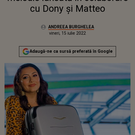
cu Dony și Matteo
Autor:
ANDREEA BURGHELEA
Publicat:
joi, 22 octombrie 2020
Actualizat:
vineri, 15 iulie 2022
Adaugă-ne ca sursă preferată în Google