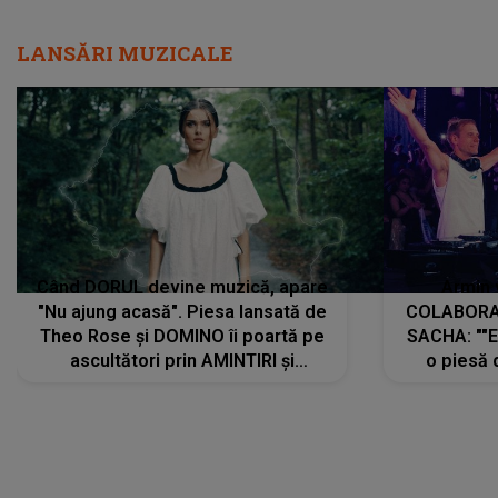
LANSĂRI MUZICALE
Când DORUL devine muzică, apare
Armin 
"Nu ajung acasă". Piesa lansată de
COLABORAR
Theo Rose și DOMINO îi poartă pe
SACHA: ""E
ascultători prin AMINTIRI și
o piesă 
REGĂSIRI, iar drumul emoțiilor
imediat pre
trece prin sufletul publicului:
cu mine șt
"Pentru toți cei care au plecat
păstrăm do
departe ca să le fie mai bine"