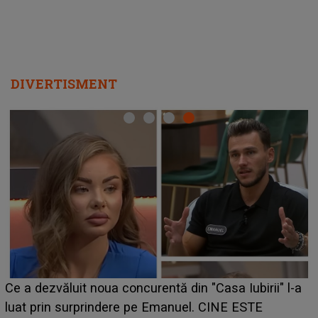
DIVERTISMENT
HOROSCOP de weekend, 8-9 august 2026
Iubirii" l-a
care riscă să rămână fără bani. O decizie 
 ESTE