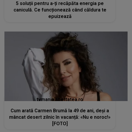
5 soluții pentru a-ți recăpăta energia pe
caniculă. Ce funcționează când căldura te
epuizează
tvmania.libertatea.ro
Cum arată Carmen Brumă la 49 de ani, deși a
mâncat desert zilnic în vacanță: «Nu e noroc!»
[FOTO]