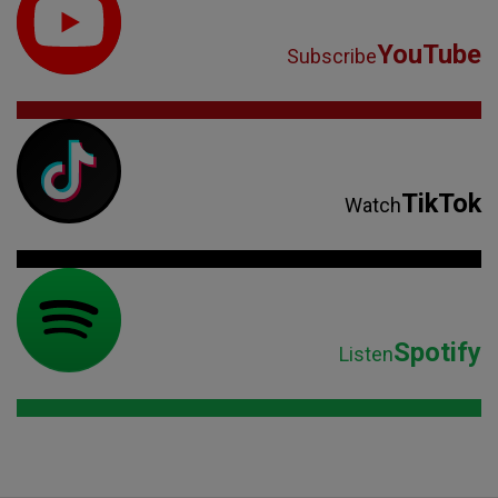
YouTube
Subscribe
TikTok
Watch
Spotify
Listen