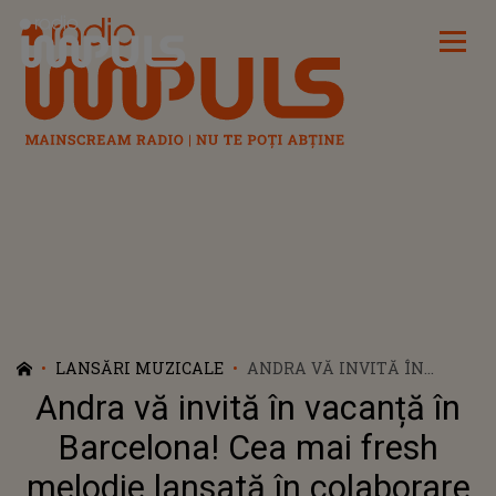
Radio Impuls
LANSĂRI MUZICALE
ANDRA VĂ INVITĂ ÎN
VACANȚĂ ÎN BARCELONA!
Andra vă invită în vacanță în
CEA MAI FRESH MELODIE
LANSATĂ ÎN COLABORARE
Barcelona! Cea mai fresh
CU DONY ȘI MATTEO
melodie lansată în colaborare