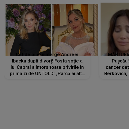
Cât de bine îi merge Andreei
MĂRTURIA
Ibacka după divorț! Fosta soție a
Pușcău!
lui Cabral a întors toate privirile în
cancer dato
prima zi de UNTOLD: „Parcă ai altă
Berkovich, 
strălucire, emani putere,
accident ru
încredere, siguranță...”
Dacă nu 