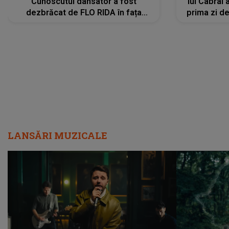
Cunoscutul dansator a fost
lui Cabral a
dezbrăcat de FLO RIDA în fața
prima zi d
tuturor: „Mi-a dat hainele lui. Ce s-a
strălu
întâmplat mai exact...”
încre
LANSĂRI MUZICALE