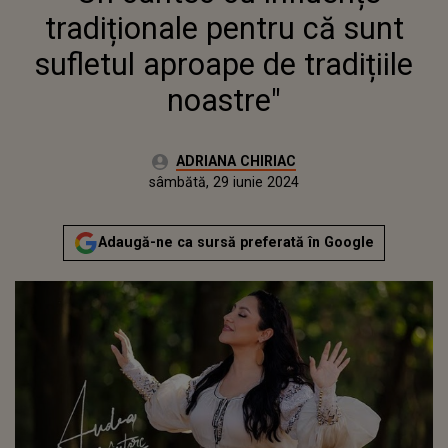
DE TRADIȚIILE NOASTRE"
tradiționale pentru că sunt
sufletul aproape de tradițiile
noastre"
Autor:
ADRIANA CHIRIAC
Publicat:
sâmbătă, 29 iunie 2024
Adaugă-ne ca sursă preferată în Google