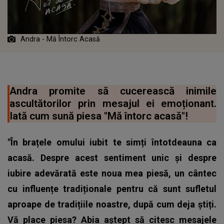
Andra - Mă Întorc Acasă
Andra promite să cucerească inimile
ascultătorilor prin mesajul ei emoționant.
Iată cum sună piesa "Mă întorc acasă"!
"În brațele omului iubit te simți întotdeauna ca
acasă. Despre acest sentiment unic și despre
iubire adevărată este noua mea piesă, un cântec
cu influențe tradiționale pentru că sunt sufletul
aproape de tradițiile noastre, după cum deja știți.
Vă place piesa? Abia aștept să citesc mesajele