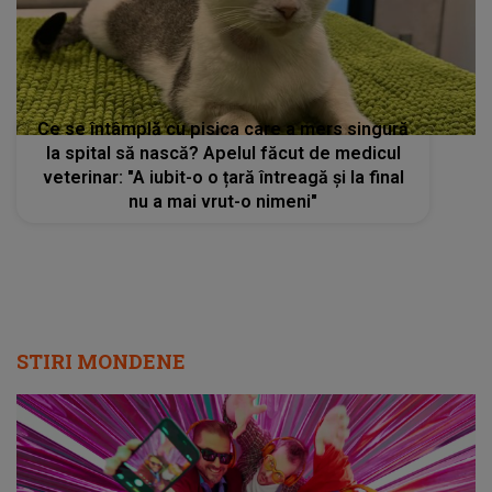
Ce se întâmplă cu pisica care a mers singură
la spital să nască? Apelul făcut de medicul
veterinar: "A iubit-o o țară întreagă și la final
nu a mai vrut-o nimeni"
STIRI MONDENE