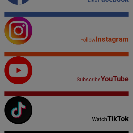
Instagram
Follow
YouTube
Subscribe
TikTok
Watch