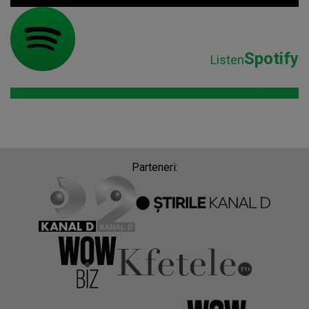
Spotify
Listen
Parteneri: