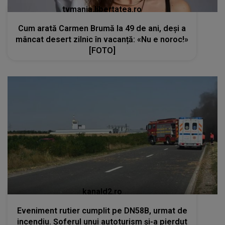
tvmania.libertatea.ro
Cum arată Carmen Brumă la 49 de ani, deși a
mâncat desert zilnic în vacanță: «Nu e noroc!»
[FOTO]
kanald2.ro
Eveniment rutier cumplit pe DN58B, urmat de
incendiu. Șoferul unui autoturism și-a pierdut