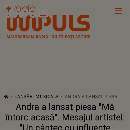
Radio Impuls
LANSĂRI MUZICALE
ANDRA A LANSAT PIESA
"MĂ ÎNTORC ACASĂ".
Andra a lansat piesa "Mă
MESAJUL ARTISTEI: "UN
CÂNTEC CU INFLUENȚE
întorc acasă". Mesajul artistei:
TRADIȚIONALE PENTRU CĂ
"Un cântec cu influențe
SUNT SUFLETUL APROAPE