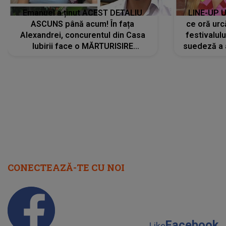
Emanuel a ținut ACEST DETALIU
LINE-UP U
ASCUNS până acum! În fața
ce oră urc
Alexandrei, concurentul din Casa
festivalul
Iubirii face o MĂRTURISIRE
suedeză a a
NEAȘTEPTATĂ despre mama sa:
s-a film
"I-am spus și ei în față, eu nu te
iubesc pentru că..."
CONECTEAZĂ-TE CU NOI
Facebook
Like