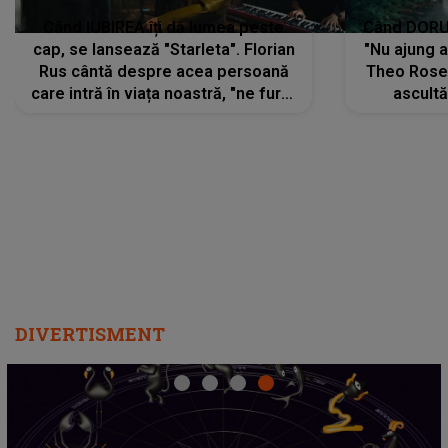
Când IUBIREA îți dă lumea peste
Când DORUL
cap, se lansează "Starleta". Florian
"Nu ajung 
Rus cântă despre acea persoană
Theo Rose 
care intră în viața noastră, "ne fură"
ascultă
toate PRIVIRILE, toate GÂNDURILE,
REGĂSIRI
tot UNIVERSUL și fără să ne dăm
trece pr
seama, ajunge să fie motivul
"Pentru t
pentru care zâmbim
departe 
DIVERTISMENT