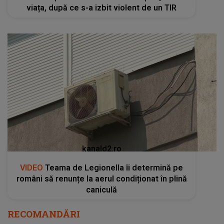
viața, după ce s-a izbit violent de un TIR
kanald2.ro
VIDEO
Teama de Legionella îi determină pe
români să renunțe la aerul condiționat în plină
caniculă
RECOMANDĂRI