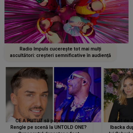
Radio Impuls cucerește tot mai mulți
ascultători: creșteri semnificative în audiență
CE A PUTUT să pățească Emil
Cât de b
Rengle pe scenă la UNTOLD ONE?
Ibacka dup