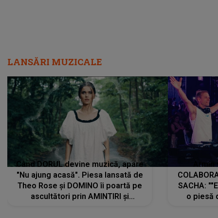
LANSĂRI MUZICALE
Când DORUL devine muzică, apare
Armin 
"Nu ajung acasă". Piesa lansată de
COLABORAR
Theo Rose și DOMINO îi poartă pe
SACHA: ""E
ascultători prin AMINTIRI și
o piesă 
REGĂSIRI, iar drumul emoțiilor
imediat pre
trece prin sufletul publicului:
cu mine șt