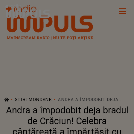
Radio Impuls
STIRI MONDENE
ANDRA A ÎMPODOBIT DEJA
BRADUL DE CRĂCIUN! CELEBRA
Andra a împodobit deja bradul
CÂNTĂREAȚĂ A ÎMPĂRTĂȘIT
CU URMĂRITORII DIN MEDIUL
de Crăciun! Celebra
ONLINE MOMENTUL SPECIAL
cântăreață a împărtășit cu