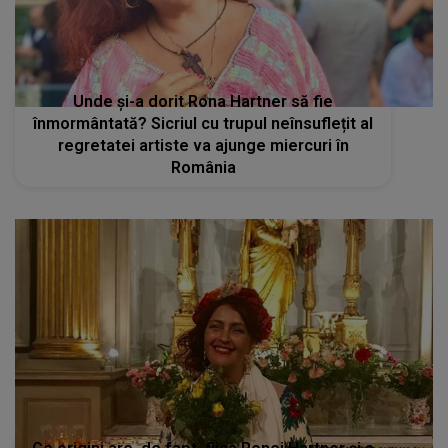
Unde și-a dorit Rona Hartner să fie
înmormântată? Sicriul cu trupul neînsuflețit al
regretatei artiste va ajunge miercuri în
România