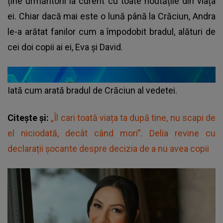
ține urmăritorii la curent cu toate noutățile din viața
ei. Chiar dacă mai este o lună până la Crăciun, Andra
le-a arătat fanilor cum a împodobit bradul, alături de
cei doi copii ai ei, Eva și David.
Iată cum arată bradul de Crăciun al vedetei.
Citește și:
„Îl cari toată viața ta după tine, nu scapi de
el niciodată, decât când mori”. Delia revine cu
declarații șocante despre decizia de a nu avea copii