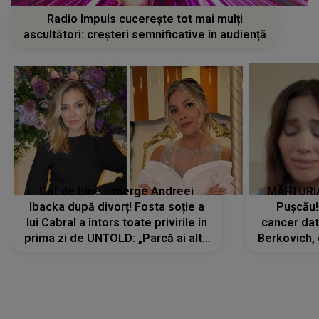
Radio Impuls cucerește tot mai mulți
ascultători: creșteri semnificative în audiență
Cât de bine îi merge Andreei
MĂRTURIA
Ibacka după divorț! Fosta soție a
Pușcău!
lui Cabral a întors toate privirile în
cancer dato
prima zi de UNTOLD: „Parcă ai altă
Berkovich, 
strălucire, emani putere,
accident ru
încredere, siguranță...”
Dacă nu 