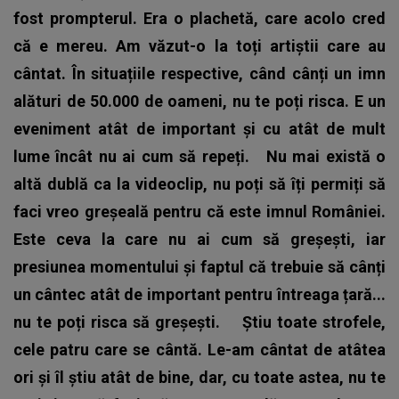
fost prompterul. Era o plachetă, care acolo cred
că e mereu. Am văzut-o la toți artiștii care au
cântat. În situațiile respective, când cânți un imn
alături de 50.000 de oameni, nu te poți risca. E un
eveniment atât de important și cu atât de mult
lume încât nu ai cum să repeți.
Nu mai există o
altă dublă ca la videoclip, nu poți să îți permiți să
faci vreo greșeală pentru că este imnul României.
Este ceva la care nu ai cum să greșești, iar
presiunea momentului și faptul că trebuie să cânți
un cântec atât de important pentru întreaga țară...
nu te poți risca să greșești.
Știu toate strofele,
cele patru care se cântă. Le-am cântat de atâtea
ori și îl știu atât de bine, dar, cu toate astea, nu te