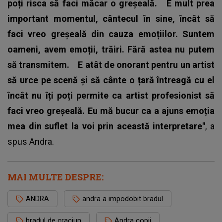
poți risca să faci măcar o greșeală.
E mult prea
important momentul, cântecul în sine, încât să
faci vreo greșeală din cauza emoțiilor. Suntem
oameni, avem emoții, trăiri. Fără astea nu putem
să transmitem.
E atât de onorant pentru un artist
să urce pe scenă și să cânte o țară întreagă cu el
încât nu îți poți permite ca artist profesionist să
faci vreo greșeală. Eu mă bucur ca a ajuns emoția
mea din suflet la voi prin această interpretare"
, a
spus
Andra
.
MAI MULTE DESPRE:
ANDRA
andra a impodobit bradul
bradul de craciun
Andra copii