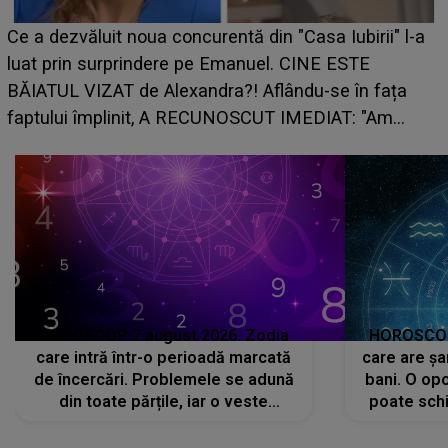
HOROSCOP de weekend, 8-9 august 2026. Zodia
care riscă să rămână fără bani. O decizie luată în
grabă îi aduce pierderi semnificative și îi dă toate
planurile peste cap
c
HOROSCOP 7 august 2026. Zodia
HOROSCOP 
care intră într-o perioadă marcată
care are șa
de încercări. Problemele se adună
bani. O opo
din toate părțile, iar o veste
poate schi
neașteptată îi dă planurile peste
la
cap