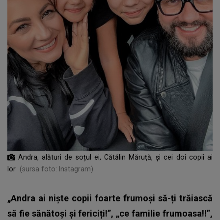
Andra, alături de soțul ei, Cătălin Măruță, și cei doi copii ai
lor
(sursa foto: Instagram)
„Andra ai niște copii foarte frumoși să-ți trăiască
să fie sănătoși și fericiți!”, „ce familie frumoasa!!”,