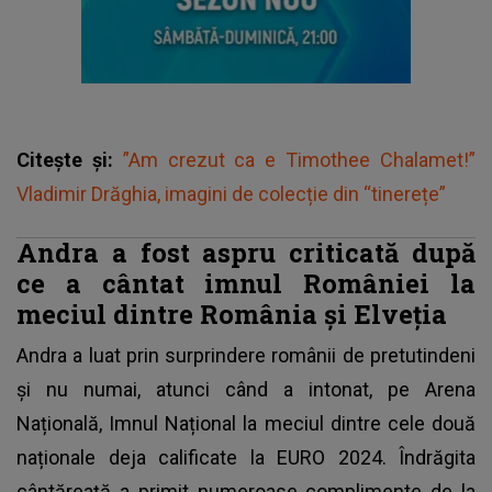
Citește și:
”Am crezut ca e Timothee Chalamet!”
Vladimir Drăghia, imagini de colecție din “tinerețe”
Andra a fost aspru criticată
după
ce a cântat imnul României la
meciul dintre România și Elveția
Andra a luat prin surprindere românii de pretutindeni
și nu numai, atunci când a intonat, pe Arena
Națională, Imnul Național la meciul dintre cele două
naționale deja calificate la EURO 2024. Îndrăgita
cântăreață a primit numeroase complimente de la