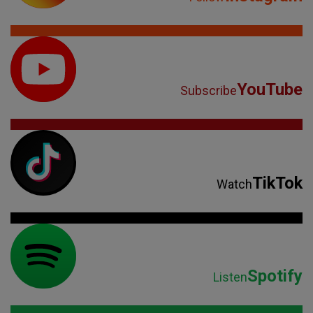
YouTube
Subscribe
TikTok
Watch
Spotify
Listen