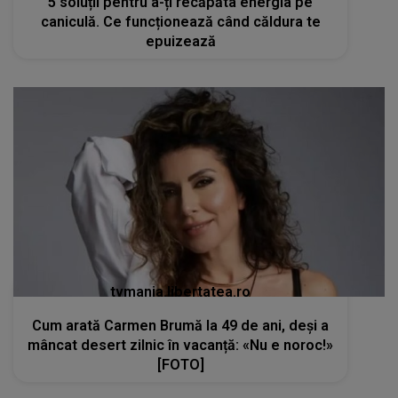
5 soluții pentru a-ți recăpăta energia pe
caniculă. Ce funcționează când căldura te
epuizează
tvmania.libertatea.ro
Cum arată Carmen Brumă la 49 de ani, deși a
mâncat desert zilnic în vacanță: «Nu e noroc!»
[FOTO]