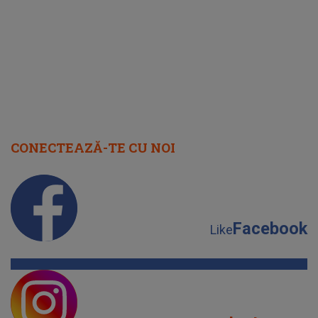
"I-am spus și ei în față, eu nu te
iubesc pentru că..."
CONECTEAZĂ-TE CU NOI
Facebook
Like