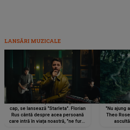
LANSĂRI MUZICALE
Când IUBIREA îți dă lumea peste
Când DORUL
cap, se lansează "Starleta". Florian
"Nu ajung 
Rus cântă despre acea persoană
Theo Rose 
care intră în viața noastră, "ne fură"
ascultă
toate PRIVIRILE, toate GÂNDURILE,
REGĂSIRI