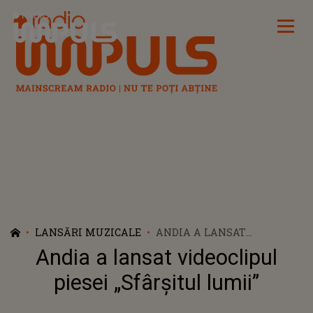
Radio Impuls
LANSĂRI MUZICALE
ANDIA A LANSAT
VIDEOCLIPUL PIESEI
Andia a lansat videoclipul
„SFÂRȘITUL LUMII”
piesei „Sfârșitul lumii”