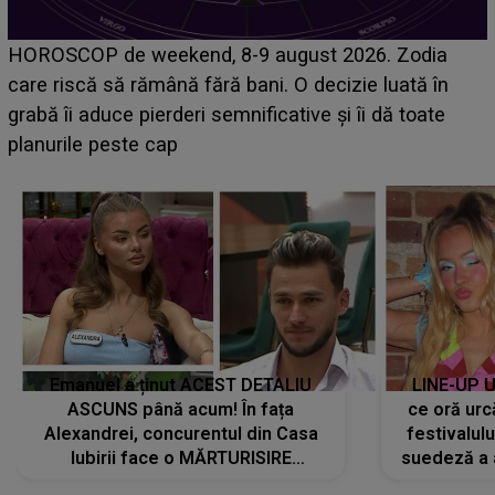
HOROSCOP de weekend, 8-9 august 2026. Zodia
care riscă să rămână fără bani. O decizie luată în
grabă îi aduce pierderi semnificative și îi dă toate
planurile peste cap
Emanuel a ținut ACEST DETALIU
LINE-UP U
ASCUNS până acum! În fața
ce oră urc
Alexandrei, concurentul din Casa
festivalul
Iubirii face o MĂRTURISIRE
suedeză a a
NEAȘTEPTATĂ despre mama sa:
s-a film