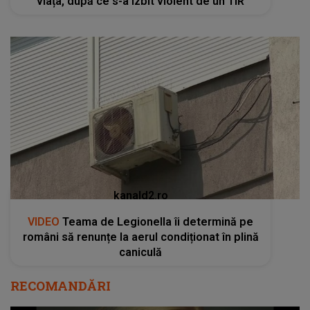
viața, după ce s-a izbit violent de un TIR
kanald2.ro
VIDEO
Teama de Legionella îi determină pe
români să renunțe la aerul condiționat în plină
caniculă
RECOMANDĂRI