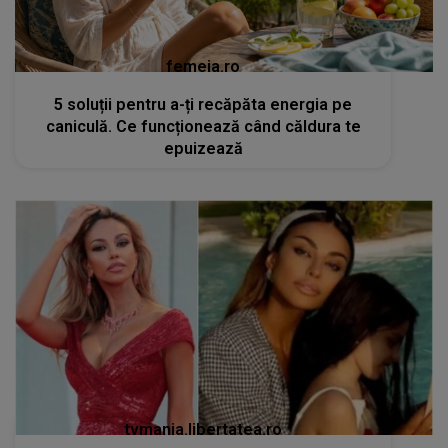
femeia.ro
5 soluții pentru a-ți recăpăta energia pe
caniculă. Ce funcționează când căldura te
epuizează
tvmania.libertatea.ro