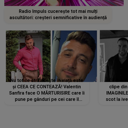
Radio Impuls cucerește tot mai mulți
ascultători: creșteri semnificative în audiență
Nu tot ce strălucește în viață este
CE S-A Î
și CEEA CE CONTEAZĂ! Valentin
clipe din
Sanfira face O MĂRTURISIRE care îi
IMAGINIL
pune pe gânduri pe cei care îl
scot la ive
urmăresc în ONLINE. Mesajul
despre 
artistului este despre ceva ce
uităm cu toții, uneori: "La final, nu
vom..."