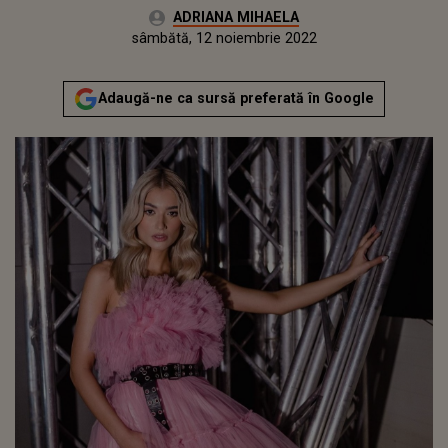
Autor:
ADRIANA MIHAELA
Publicat:
vineri, 12 noiembrie 2021
Actualizat:
sâmbătă, 12 noiembrie 2022
Adaugă-ne ca sursă preferată în Google