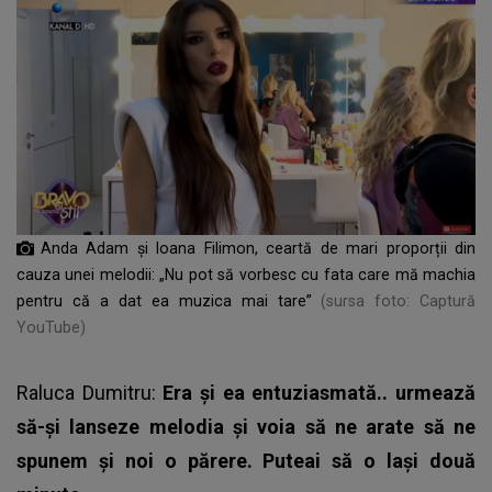
Anda Adam și Ioana Filimon, ceartă de mari proporții din
cauza unei melodii: „Nu pot să vorbesc cu fata care mă machia
pentru că a dat ea muzica mai tare”
(sursa foto: Captură
YouTube)
Raluca Dumitru:
Era și ea entuziasmată.. urmează
să-și lanseze melodia și voia să ne arate să ne
spunem și noi o părere. Puteai să o lași două