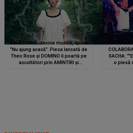
Când DORUL devine muzică, apare
Armin 
"Nu ajung acasă". Piesa lansată de
COLABORAR
Theo Rose și DOMINO îi poartă pe
SACHA: ""E
ascultători prin AMINTIRI și
o piesă 
REGĂSIRI, iar drumul emoțiilor
imediat pre
trece prin sufletul publicului:
cu mine șt
"Pentru toți cei care au plecat
păstrăm do
departe ca să le fie mai bine"