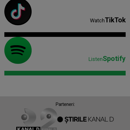
TikTok
Watch
Spotify
Listen
Parteneri: