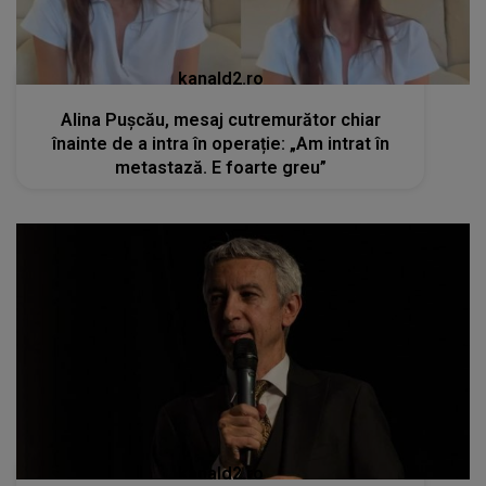
kanald2.ro
Alina Pușcău, mesaj cutremurător chiar
înainte de a intra în operație: „Am intrat în
metastază. E foarte greu”
kanald2.ro