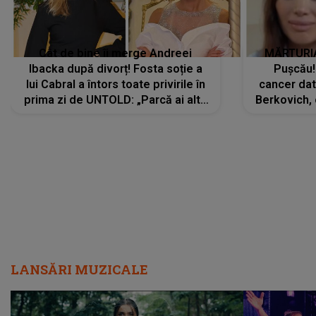
Cât de bine îi merge Andreei
MĂRTURIA
Ibacka după divorț! Fosta soție a
Pușcău!
lui Cabral a întors toate privirile în
cancer dato
prima zi de UNTOLD: „Parcă ai altă
Berkovich, 
strălucire, emani putere,
accident ru
încredere, siguranță...”
Dacă nu 
LANSĂRI MUZICALE