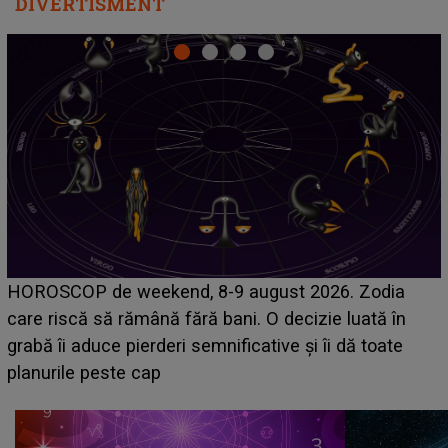
DIVERTISMENT
Emanuel a ținut ACEST DETALIU ASCUNS până
acum! În fața Alexandrei, concurentul din Casa Iubirii
face o MĂRTURISIRE NEAȘTEPTATĂ despre mama
sa: "I-am spus și ei în față, eu nu te iubesc pentru
că..."