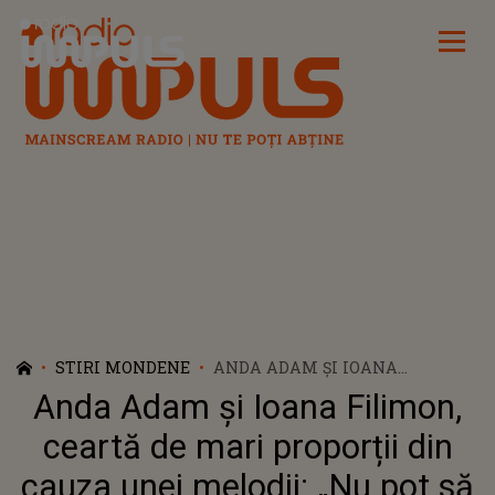
Radio Impuls
STIRI MONDENE
ANDA ADAM ȘI IOANA
FILIMON, CEARTĂ DE MARI
Anda Adam și Ioana Filimon,
PROPORȚII DIN CAUZA UNEI
MELODII: „NU POT SĂ VORBESC
ceartă de mari proporții din
CU FATA CARE MĂ MACHIA
cauza unei melodii: „Nu pot să
PENTRU CĂ A DAT EA MUZICA