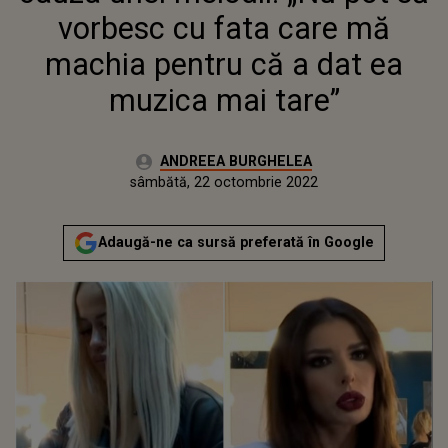
MAI TARE”
vorbesc cu fata care mă
machia pentru că a dat ea
muzica mai tare”
Autor:
ANDREEA BURGHELEA
Publicat:
vineri, 22 octombrie 2021
Actualizat:
sâmbătă, 22 octombrie 2022
Adaugă-ne ca sursă preferată în Google