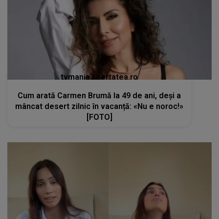
tvmania.libertatea.ro
Cum arată Carmen Brumă la 49 de ani, deși a
mâncat desert zilnic în vacanță: «Nu e noroc!»
[FOTO]