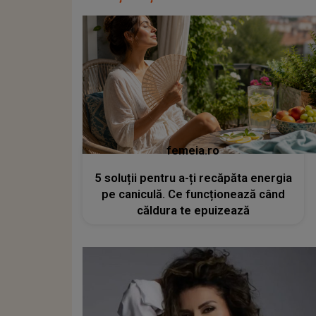
femeia.ro
5 soluții pentru a-ți recăpăta energia
pe caniculă. Ce funcționează când
căldura te epuizează