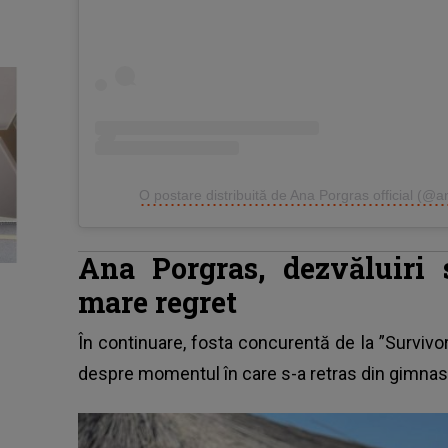
O postare distribuită de Ana Porgras official (@a
Ana Porgras, dezvăluiri 
mare regret
În continuare,
fosta concurentă de la ”Survivo
despre momentul în care s-a retras din gimnas