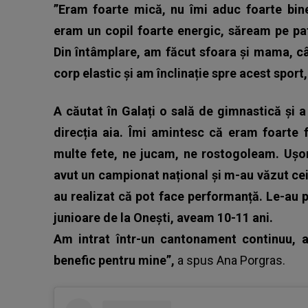
”Eram foarte mică, nu îmi aduc foarte bi
eram un copil foarte energic, săream pe pa
Din întâmplare, am făcut sfoara și mama, c
corp elastic și am înclinație spre acest sport
A căutat în Galați o sală de gimnastică și 
direcția aia. Îmi amintesc că eram foarte f
multe fete, ne jucam, ne rostogoleam. Ușor
avut un campionat național și m-au văzut ce
au realizat că pot face performanță. Le-au p
junioare de la Onești, aveam 10-11 ani.
Am intrat într-un cantonament continuu, 
benefic pentru mine”,
a spus
Ana Porgras
.