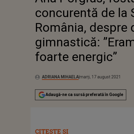
GIMNAST
concurentă de la 
FOARTE 
România, despre d
gimnastică: ”Eram
foarte energic”
Publicat:
Autor:
marți, 17 august 2021
Actualizat:
ADRIANA MIHAELA
marți, 17 august 2021
Adaugă-ne ca sursă preferată în Google
CITEȘTE ȘI