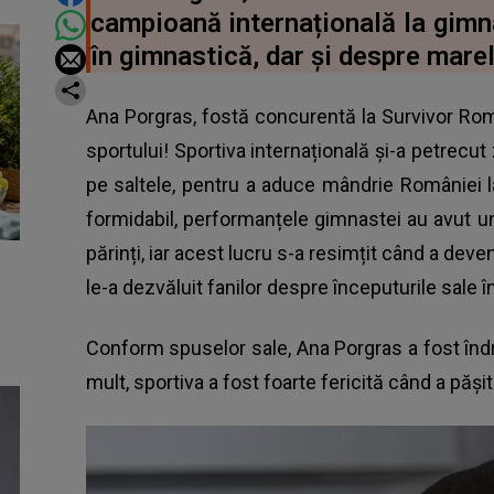
campioană internațională la gimna
în gimnastică, dar și despre marel
Ana Porgras, fostă concurentă la Survivor Rom
sportului! Sportiva internațională și-a petrecut z
pe saltele, pentru a aduce mândrie României l
formidabil, performanțele gimnastei au avut un
părinți, iar acest lucru s-a resimțit când a deve
le-a dezvăluit fanilor despre începuturile sale 
Conform spuselor sale, Ana Porgras a fost în
mult, sportiva a fost foarte fericită când a păși