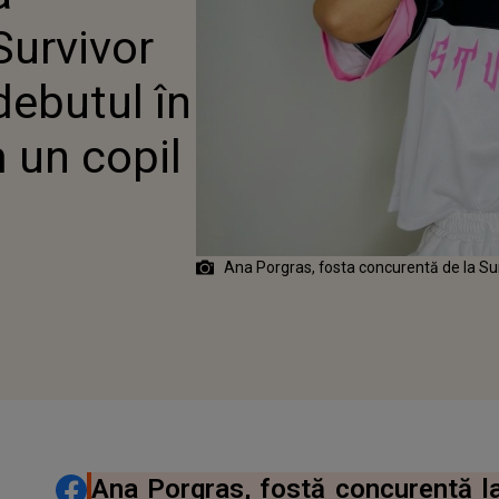
ICĂ: ”ERAM UN COPIL
Survivor
ENERGIC”
ebutul în
 un copil
Ana Porgras, fosta concurentă de la Su
DISTRIBUIE ARTICOLUL
Ana Porgras, fostă concurentă la