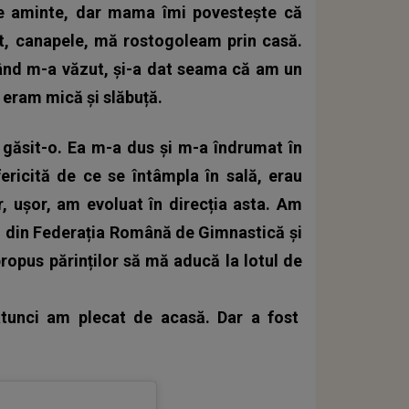
ne aminte, dar mama îmi povestește că
t, canapele, mă rostogoleam prin casă.
ând m-a văzut, și-a dat seama că am un
, eram mică și slăbuță.
a găsit-o. Ea m-a dus și m-a îndrumat în
ericită de ce se întâmpla în sală, erau
, ușor, am evoluat în direcția asta. Am
i din Federația Română de Gimnastică și
ropus părinților să mă aducă la lotul de
atunci am plecat de acasă. Dar a fost