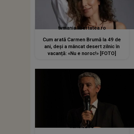
tvmania.libertatea.ro
Cum arată Carmen Brumă la 49 de
ani, deși a mâncat desert zilnic în
vacanță: «Nu e noroc!» [FOTO]
kanald2.ro