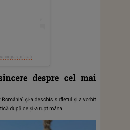
naporgras_oficial)
sincere despre cel mai
r România”
și-a deschis sufletul și a vorbit
tică după ce și-a rupt mâna.