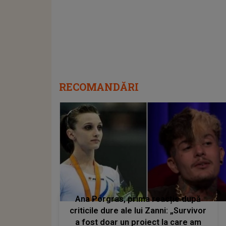
RECOMANDĂRI
Ana Porgras, prima reacție după
criticile dure ale lui Zanni: „Survivor
a fost doar un proiect la care am