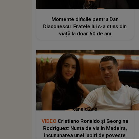
kanald2.ro
Momente dificile pentru Dan
Diaconescu. Fratele lui s-a stins din
viață la doar 60 de ani
kanald2.ro
VIDEO
Cristiano Ronaldo și Georgina
Rodriguez: Nunta de vis în Madeira,
încununarea unei Iubiri de poveste