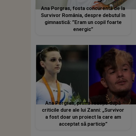
Ana Porgras, fosta concurentă de la
Survivor România, despre debutul în
gimnastică: ”Eram un copil foarte
energic”
Ana Porgras, prima reacție după
criticile dure ale lui Zanni: „Survivor
a fost doar un proiect la care am
acceptat să particip”