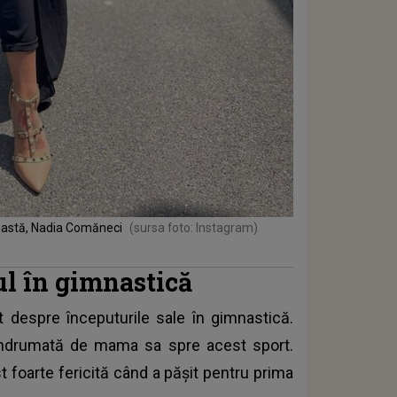
nastă, Nadia Comăneci
(sursa foto: Instagram)
ul în gimnastică
it despre începuturile sale în gimnastică.
ndrumată de mama sa spre acest sport.
 foarte fericită când a pășit pentru prima