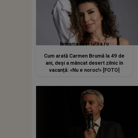
tvmania.libertatea.ro
Cum arată Carmen Brumă la 49 de
ani, deși a mâncat desert zilnic în
vacanță: «Nu e noroc!» [FOTO]