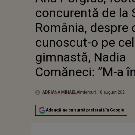
CUNOSCU
concurentă de la 
GIMNAST
”M-A ÎN
România, despre 
cunoscut-o pe ce
gimnastă, Nadia
Comăneci: ”M-a în
Publicat:
Autor:
miercuri, 18 august 2021
Actualizat:
ADRIANA MIHAELA
miercuri, 18 august 2021
Adaugă-ne ca sursă preferată în Google