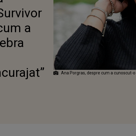
T-O PE CELEBRA
Survivor
Ă, NADIA COMĂNECI:
CURAJAT”
cum a
lebra
curajat”
Ana Porgras, despre cum a cunoscut-o