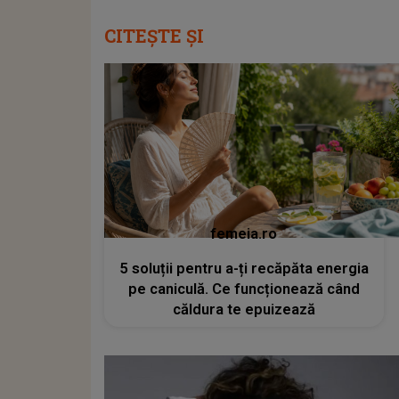
CITEȘTE ȘI
femeia.ro
5 soluții pentru a-ți recăpăta energia
pe caniculă. Ce funcționează când
căldura te epuizează