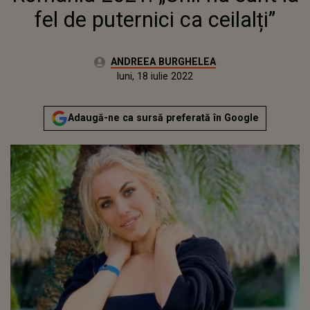
fel de puternici ca ceilalți”
Autor:
ANDREEA BURGHELEA
Publicat:
luni, 18 ianuarie 2021
Actualizat:
luni, 18 iulie 2022
Adaugă-ne ca sursă preferată în Google