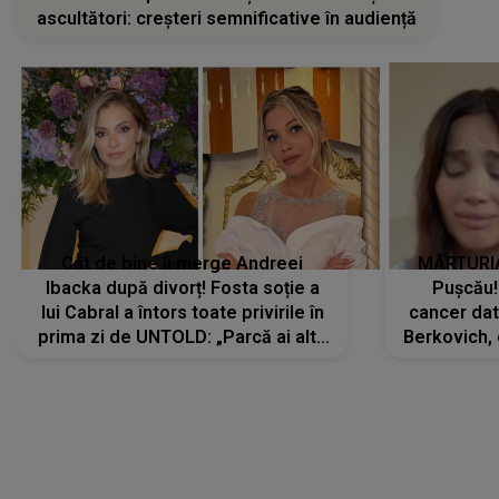
ascultători: creșteri semnificative în audiență
Cât de bine îi merge Andreei
MĂRTURIA
Ibacka după divorț! Fosta soție a
Pușcău!
lui Cabral a întors toate privirile în
cancer dato
prima zi de UNTOLD: „Parcă ai altă
Berkovich, 
strălucire, emani putere,
accident ru
încredere, siguranță...”
Dacă nu 