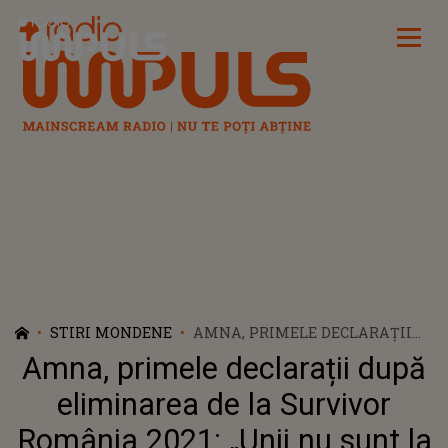
Radio Impuls
STIRI MONDENE
AMNA, PRIMELE DECLARAȚII
DUPĂ ELIMINAREA DE LA
Amna, primele declarații după
SURVIVOR ROMÂNIA 2021: „UNII
NU SUNT LA FEL DE PUTERNICI
eliminarea de la Survivor
CA CEILALȚI”
România 2021: „Unii nu sunt la