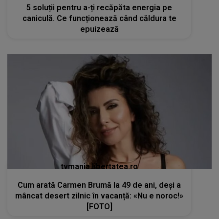
5 soluții pentru a-ți recăpăta energia pe
caniculă. Ce funcționează când căldura te
epuizează
tvmania.libertatea.ro
Cum arată Carmen Brumă la 49 de ani, deși a
mâncat desert zilnic în vacanță: «Nu e noroc!»
[FOTO]