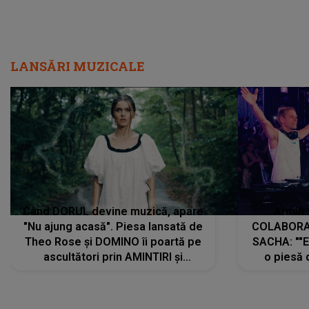
LANSĂRI MUZICALE
Când DORUL devine muzică, apare
Armin 
"Nu ajung acasă". Piesa lansată de
COLABORAR
Theo Rose și DOMINO îi poartă pe
SACHA: ""E
ascultători prin AMINTIRI și
o piesă 
REGĂSIRI, iar drumul emoțiilor
imediat pre
trece prin sufletul publicului:
cu mine șt
"Pentru toți cei care au plecat
păstrăm do