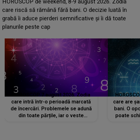
Emanuel a ținut ACEST DETALIU ASCUNS până
acum! În fața Alexandrei, concurentul din Casa Iubirii
face o MĂRTURISIRE NEAȘTEPTATĂ despre mama
sa: "I-am spus și ei în față, eu nu te iubesc pentru
că..."
HOROSCOP 7 august 2026. Zodia
HOROSCOP 
care intră într-o perioadă marcată
care are șa
de încercări. Problemele se adună
bani. O opo
din toate părțile, iar o veste
poate schi
neașteptată îi dă planurile peste
la
cap