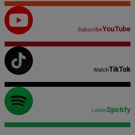
YouTube
Subscribe
TikTok
Watch
Spotify
Listen