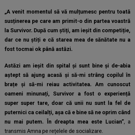
„A venit momentul să vă mulțumesc pentru toată
susținerea pe care am primit-o din partea voastră
la Survivor. După cum știți, am ieșit din competiție,
dar ce nu știți e că starea mea de sănătate nu a
fost tocmai ok până astăzi.
Astăzi am ieșit din spital și sunt bine și de-abia
aștept să ajung acasă și să-mi strâng copilul în
brațe și să-mi reiau activitatea. Am cunoscut
oameni minunați, Survivor a fost o experiență
super super tare, doar că unii nu sunt la fel de
puternici ca ceilalți, așa că e bine să ne oprim când
nu mai putem. În dreapta mea este Lucian”
, a
transmis Amna pe rețelele de socializare.