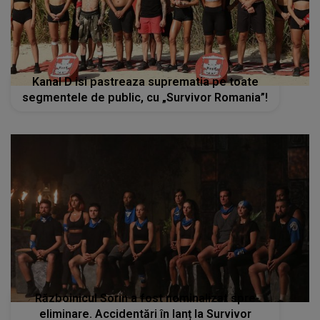
Kanal D isi pastreaza suprematia pe toate
segmentele de public, cu „Survivor Romania”!
Războinicul Sorin a fost nominalizat spre
eliminare. Accidentări în lanț la Survivor