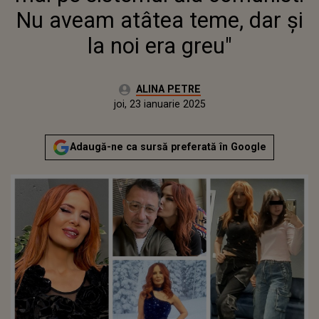
Nu aveam atâtea teme, dar și
la noi era greu"
Autor:
ALINA PETRE
Publicat:
marți, 23 ianuarie 2024
Actualizat:
joi, 23 ianuarie 2025
Adaugă-ne ca sursă preferată în Google