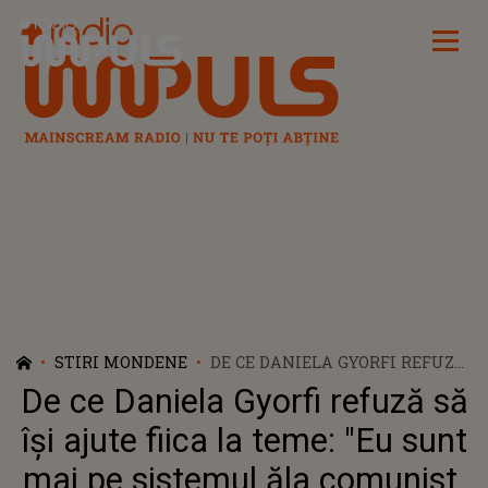
Radio Impuls
STIRI MONDENE
DE CE DANIELA GYORFI REFUZĂ
SĂ ÎȘI AJUTE FIICA LA TEME:
De ce Daniela Gyorfi refuză să
"EU SUNT MAI PE SISTEMUL
ĂLA COMUNIST. NU AVEAM
își ajute fiica la teme: "Eu sunt
ATÂTEA TEME, DAR ȘI LA NOI
mai pe sistemul ăla comunist.
ERA GREU"