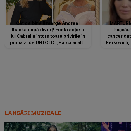
Cât de bine îi merge Andreei
MĂRTURIA
Ibacka după divorț! Fosta soție a
Pușcău!
lui Cabral a întors toate privirile în
cancer dato
prima zi de UNTOLD: „Parcă ai altă
Berkovich, 
strălucire, emani putere,
accident ru
încredere, siguranță...”
Dacă nu 
LANSĂRI MUZICALE