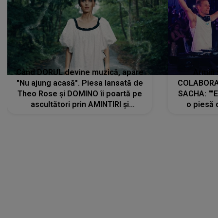
Când DORUL devine muzică, apare
Armin 
"Nu ajung acasă". Piesa lansată de
COLABORAR
Theo Rose și DOMINO îi poartă pe
SACHA: ""E
ascultători prin AMINTIRI și
o piesă 
REGĂSIRI, iar drumul emoțiilor
imediat pre
trece prin sufletul publicului:
cu mine șt
"Pentru toți cei care au plecat
păstrăm do
departe ca să le fie mai bine"