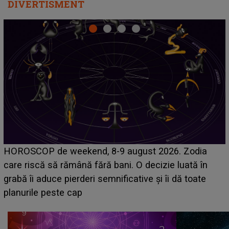
DIVERTISMENT
Emanuel a ținut ACEST DETALIU ASCUNS până
acum! În fața Alexandrei, concurentul din Casa Iubirii
face o MĂRTURISIRE NEAȘTEPTATĂ despre mama
sa: "I-am spus și ei în față, eu nu te iubesc pentru
că..."