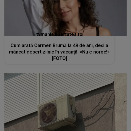
tvmania.libertatea.ro
Cum arată Carmen Brumă la 49 de ani, deși a
mâncat desert zilnic în vacanță: «Nu e noroc!»
[FOTO]