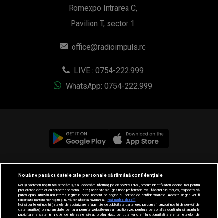
Romexpo Intrarea C,
Pavilion T, sector 1
office@radioimpuls.ro
LIVE : 0754-222.999
WhatsApp: 0754-222.999
© 2019-2026 DOGAN MEDIA INTERNATIONAL SA, Toate
Nouă ne pasă ca datele tale personale să rămână confidențiale
drepturile rezervate.
Noi și partenerii noștri
589
stocăm și/sau accesăm informații pe dispozitivul dvs., precum identificatorii cookie unici pentru
prelucrarea datelor cu caracter personal. Puteți accepta sau gestiona preferințele dvs. făcând clic mai jos, respectiv vă
puteți opune utilizării unui interes legitim în orice moment pe pagina cu politica de confidențialitate. Aceste alegeri vor fi
raportate partenerilor noștri și nu vă vor afecta navigarea.
Mai multe detalii
Noi si partenerii nostri (retelele de socializare si agentiile de publicitate partenere, precum si furnizorii nostri de servicii de
date analitice) prelucram date pentru a permite website-ului sa functioneze, pentru a personaliza continutul si anunturile
publicitare afisate in functie de interesele si/sau profilul dvs., pentru a va oferi functionalitati aferente retelelor de