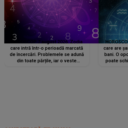
HOROSCOP 7 august 2026. Zodia
HOROSCOP 
care intră într-o perioadă marcată
care are șa
de încercări. Problemele se adună
bani. O opo
din toate părțile, iar o veste
poate schi
neașteptată îi dă planurile peste
la
cap