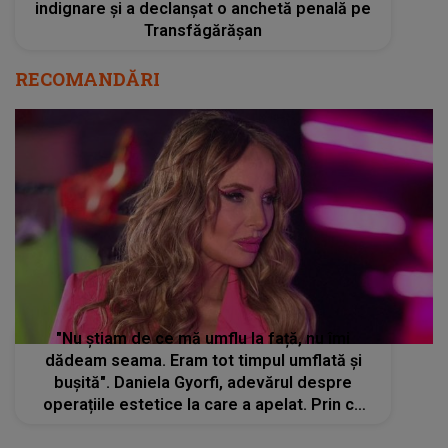
indignare și a declanșat o anchetă penală pe
Transfăgărășan
RECOMANDĂRI
"Nu știam de ce mă umflu la față, nu îmi
dădeam seama. Eram tot timpul umflată și
bușită". Daniela Gyorfi, adevărul despre
operațiile estetice la care a apelat. Prin ce
clipe grele a trecut artista