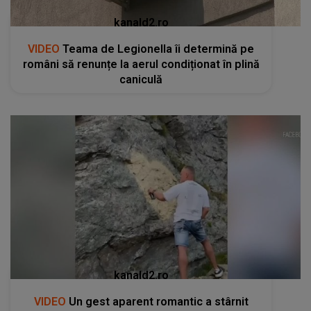
kanald2.ro
VIDEO
Teama de Legionella îi determină pe
români să renunțe la aerul condiționat în plină
caniculă
kanald2.ro
VIDEO
Un gest aparent romantic a stârnit