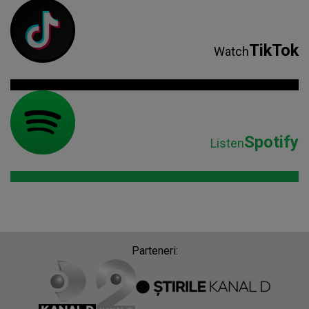
TikTok
Watch
Spotify
Listen
Parteneri: