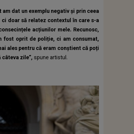
t am dat un exemplu negativ și prin ceea
ci doar să relatez contextul în care s-a
consecințele acțiunilor mele.
Recunosc,
 fost oprit de poliție, ci am consumat,
mai ales pentru că eram conștient că poți
ă câteva zile”,
spune artistul.