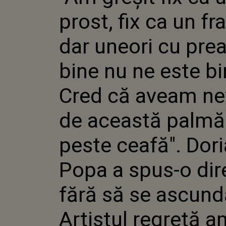
PREA M
prost, fix ca un fra
NE ESTE
AVEAM N
ACEAST
dar uneori cu pre
CEAFĂ".
SPUS-O 
bine nu ne este bi
SĂ SE A
ARTIST
AMARNI
Cred că aveam ne
FĂCUTĂ
de această palmă
peste ceafă". Dor
Popa a spus-o dir
fără să se ascund
Artistul regretă a