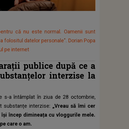
pentru că nu este normal. Oamenii sunt
 la folositul datelor personale". Dorian Popa
ul pe internet
arații publice după ce a
ubstanțelor interzise la
e s-a întâmplat în ziua de 28 octombrie,
at
substanțe interzise
:
„Vreau să îmi cer
își încep dimineața cu vloggurile mele.
 pe care o am.