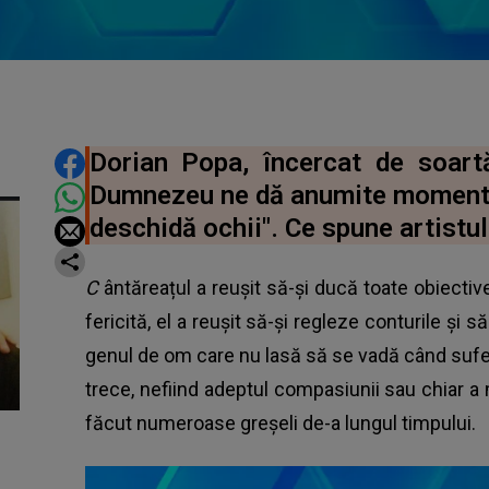
DISTRIBUIE ARTICOLUL
Dorian Popa, încercat de soart
Dumnezeu ne dă anumite momente 
deschidă ochii". Ce spune artistul
C
ântăreațul a reușit să-și ducă toate obiectiv
fericită, el a reușit să-și regleze conturile și 
genul de om care nu lasă să se vadă când suferă,
trece, nefiind adeptul compasiunii sau chiar a m
făcut numeroase greșeli de-a lungul timpului.