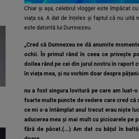
Chiar și așa, celebrul vlogger este împăcat cu
viața sa. A dat de înțeles și faptul că nu uită 
este datorită lui Dumnezeu.
„Cred că Dumnezeu ne dă anumite momente î
ochii. În primul rând în ceea ce privește po
doilea rând pe cei din jurul nostru în raport 
în viața mea, și nu vorbim doar despre pățani
nu a fost singura lovitură pe care am luat-
foarte multe puncte de vedere care cred că s
ce mi s-a întâmplat anul trecut erau niște lu
aducerea mea și mai mult cu picioarele pe 
fără de păcat.(...)
Am dat cu bățul în balt
doare.