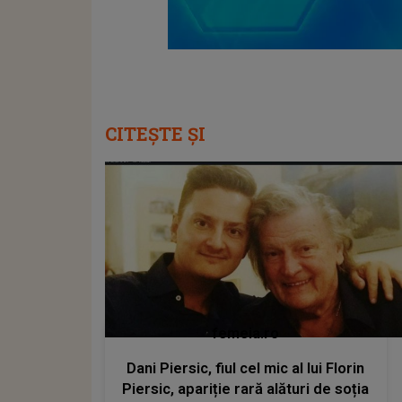
CITEȘTE ȘI
femeia.ro
Dani Piersic, fiul cel mic al lui Florin
Piersic, apariție rară alături de soția