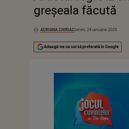
greșeala făcută
Publicat:
Autor:
miercuri, 24 ianuarie 2024
Actualizat:
ADRIANA CHIRIAC
vineri, 24 ianuarie 2025
Adaugă-ne ca sursă preferată în Google