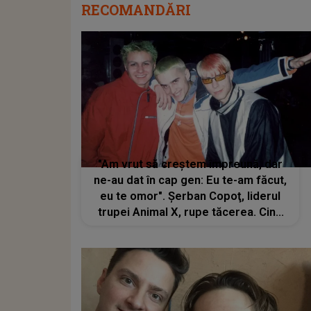
RECOMANDĂRI
"Am vrut să creștem împreună, dar
ne-au dat în cap gen: Eu te-am făcut,
eu te omor". Şerban Copoţ, liderul
trupei Animal X, rupe tăcerea. Cine
este persoana care a destrămat
celebra formație