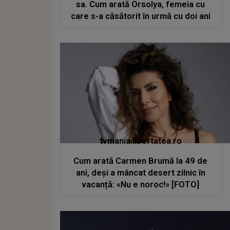
sa. Cum arată Orsolya, femeia cu
care s-a căsătorit în urmă cu doi ani
tvmania.libertatea.ro
Cum arată Carmen Brumă la 49 de
ani, deși a mâncat desert zilnic în
vacanță: «Nu e noroc!» [FOTO]