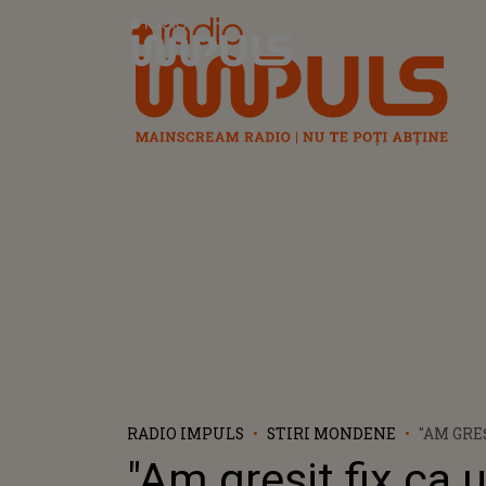
Radio Impuls
RADIO IMPULS
STIRI MONDENE
"AM GRE
PROST, 
"Am greșit fix ca 
FRAIER 