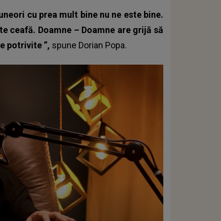
r uneori cu prea mult bine nu ne este bine.
te ceafă. Doamne – Doamne are grijă să
 potrivite ”,
spune
Dorian Popa
.