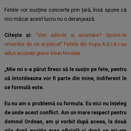
Fetele vor susține concerte prin țară, însă spune că
nici măcar acest lucru nu o deranjează.
Citește și:
”Vrei adevăr și asumare? Spune-le
omenilor de ce ai plecat” Fetele din trupa A.S.I.A i-au
adus acuzații grave Irinei Nicolae
„Mie mi s-a părut firesc să le susțin pe fete, pentru
că întotdeauna vor fi parte din mine, indiferent în
ce formulă este.
Eu nu am o problemă cu formula. Eu nici nu înțeleg
de unde acest conflict. Am un mare respect pentru
domnul Ordean, am și vorbit după aceea, la două
zile după poziția mea oficială și după ce mi-am