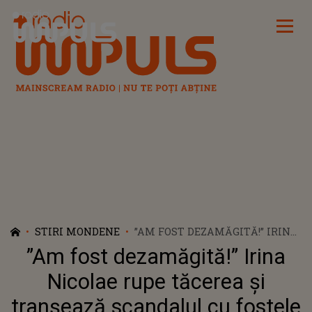
Radio Impuls
STIRI MONDENE
”AM FOST DEZAMĂGITĂ!” IRINA
NICOLAE RUPE TĂCEREA ȘI
”Am fost dezamăgită!” Irina
TRANȘEAZĂ SCANDALUL CU
FOSTELE SALE COLEGE. ARTISTA
Nicolae rupe tăcerea și
A RECUNOSCUT DE CE A
tranșează scandalul cu fostele
PĂRĂSIT TRUPA A.S.I.A