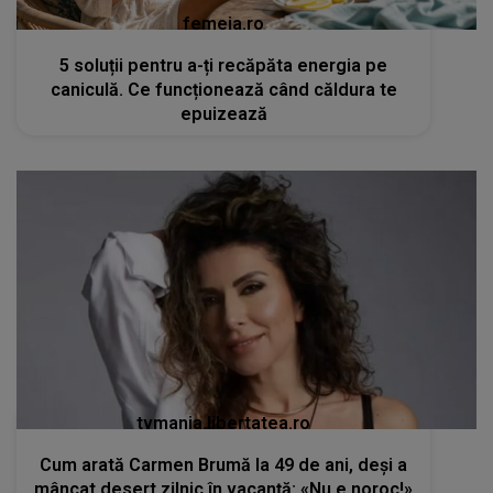
femeia.ro
5 soluții pentru a-ți recăpăta energia pe
caniculă. Ce funcționează când căldura te
epuizează
tvmania.libertatea.ro
Cum arată Carmen Brumă la 49 de ani, deși a
mâncat desert zilnic în vacanță: «Nu e noroc!»