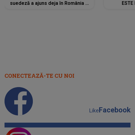
suedeză a ajuns deja în România și
ESTE 
s-a filmat din camera de hotel
Alexandr
faptului 
IMED
CONECTEAZĂ-TE CU NOI
Facebook
Like