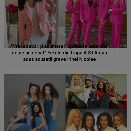
”Vrei adevăr și asumare? Spune-le omenilor
de ce ai plecat” Fetele din trupa A.S.I.A i-au
adus acuzații grave Irinei Nicolae