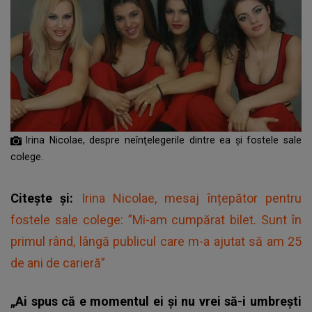
Irina Nicolae, despre neînţelegerile dintre ea şi fostele sale
colege.
Citește și:
Irina Nicolae, mesaj înțepător pentru
fostele sale colege: ”Mi-am cumpărat bilet. Sunt în
primul rând, lângă publicul care m-a ajutat să am 25
de ani de carieră”
„Ai spus că e momentul ei și nu vrei să-i umbrești