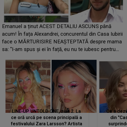
Cine este Bianca, tânăra clujeancă luată pe scenă la
UNTOLD ONE de Zara Larsson? Aceasta a dezvăluit
ce i-a spus artista suedeză în culise: „Nu am fost
pregătită...”
LINE-UP UNTOLD ONE, ziua 2. La
Ce a dezv
ce oră urcă pe scena principală a
din "Cas
festivalului Zara Larsson? Artista
surprind