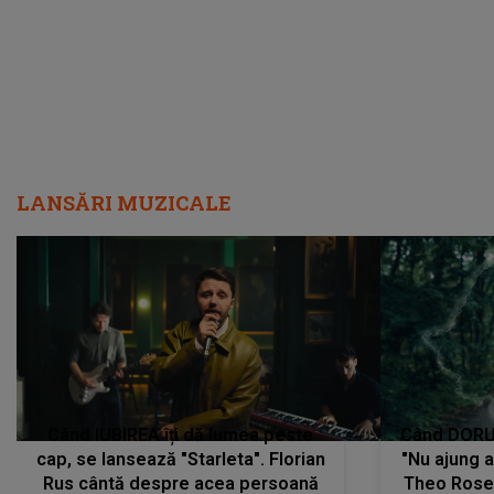
LANSĂRI MUZICALE
Când IUBIREA îți dă lumea peste
Când DORUL
cap, se lansează "Starleta". Florian
"Nu ajung 
Rus cântă despre acea persoană
Theo Rose 