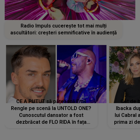
Radio Impuls cucerește tot mai mulți
ascultători: creșteri semnificative în audiență
CE A PUTUT să pățească Emil
Cât de b
Rengle pe scenă la UNTOLD ONE?
Ibacka dup
Cunoscutul dansator a fost
lui Cabral a
dezbrăcat de FLO RIDA în fața
prima zi d
tuturor: „Mi-a dat hainele lui. Ce s-a
strălu
întâmplat mai exact...”
încre