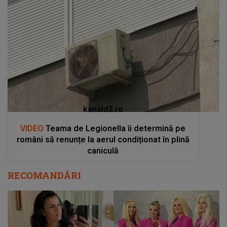
kanald2.ro
VIDEO
Teama de Legionella îi determină pe
români să renunțe la aerul condiționat în plină
caniculă
RECOMANDĂRI