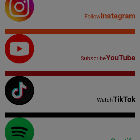
Instagram
Follow
YouTube
Subscribe
TikTok
Watch