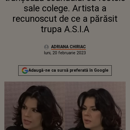
sale colege. Artista a
recunoscut de ce a părăsit
trupa A.S.I.A
Autor:
ADRIANA CHIRIAC
Publicat:
luni, 20 februarie 2023
Actualizat:
luni, 20 februarie 2023
Adaugă-ne ca sursă preferată în Google