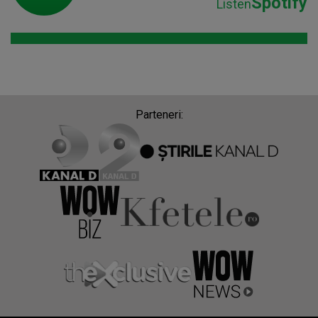
Spotify
Listen
Parteneri: