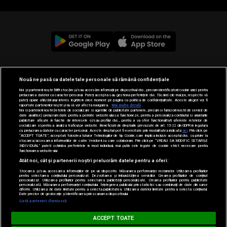
© 2019-2026 DOGAN MEDIA INTERNATIONAL SA, Toate
Nouă ne pasă ca datele tale personale să rămână confidențiale
drepturile rezervate.
Noi și partenerii noștri
589
stocăm și/sau accesăm informații pe dispozitivul dvs., precum identificatorii cookie unici pentru
prelucrarea datelor cu caracter personal. Puteți accepta sau gestiona preferințele dvs. făcând clic mai jos, respectiv vă
puteți opune utilizării unui interes legitim în orice moment pe pagina cu politica de confidențialitate. Aceste alegeri vor fi
raportate partenerilor noștri și nu vă vor afecta navigarea.
Mai multe detalii
Noi si partenerii nostri (retelele de socializare si agentiile de publicitate partenere, precum si furnizorii nostri de servicii de
date analitice) prelucram date pentru a permite website-ului sa functioneze, pentru a personaliza continutul si anunturile
publicitare afisate in functie de interesele si/sau profilul dvs., pentru a va oferi functionalitati aferente retelelor de
socializare si pentru a analiza traficul pe website. Beneficiati de drepturile prevazute de art. 15-22 din GDPR in legatura
cu prelucrarea datelor cu caracter personal. Aceste drepturi pot fi exercitate prin modalitatea indicata
aici
. Prin click pe
“ACCEPT TOATE”, acceptati folosirea tuturor Tehnologiilor de tip Cookie, care implica inclusiv acceptul dvs. cu privire la
stocarea/accesarea informatiilor de catre Vendor-ii cu care colaboram. Prin click pe “VREAU SA MODIFIC SETARILE
INDIVIDUAL” puteti schimba preferintele in mod individual, mai putin cele legate de cookie strict necesare pentru
functionarea website-ului.
Atât noi, cât și partenerii noștri prelucrăm datele pentru a oferi:
Stocarea și/sau accesarea informațiilor de pe un dispozitiv. Măsurarea performanței reclamelor. Utilizarea profilurilor
pentru selectarea conținutului personalizat. Dezvoltarea și îmbunătățirea serviciilor. Crearea profilurilor de conținut
personalizat. Utilizarea profilurilor pentru selectarea publicității personalizate. Crearea profilurilor pentru publicitate
personalizată. Măsurarea performanței conținutului. Înțelegerea publicului prin statistici sau combinații de date din surse
diferite. Utilizarea de date limitate pentru a selecta publicitatea. Utilizarea datelor limitate pentru a selecta conținutul.
Date precise de geolocație și identificarea prin scanarea dispozitivului.
Listă parteneri (furnizori)
Loading...
HIT SIESTA
ACCEPT TOATE