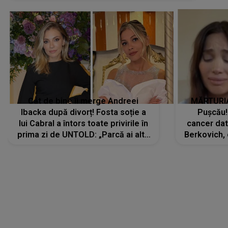
Cât de bine îi merge Andreei
MĂRTURIA
Ibacka după divorț! Fosta soție a
Pușcău!
lui Cabral a întors toate privirile în
cancer dato
prima zi de UNTOLD: „Parcă ai altă
Berkovich, 
strălucire, emani putere,
accident ru
încredere, siguranță...”
Dacă nu 