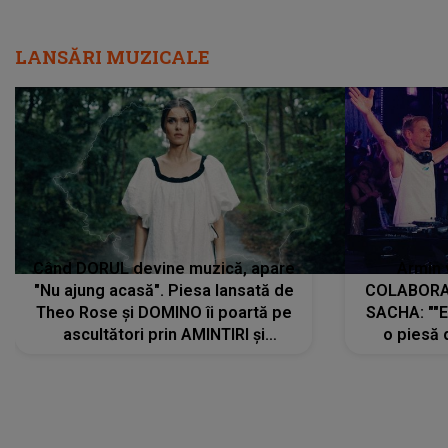
LANSĂRI MUZICALE
Când DORUL devine muzică, apare
Armin 
"Nu ajung acasă". Piesa lansată de
COLABORAR
Theo Rose și DOMINO îi poartă pe
SACHA: ""E
ascultători prin AMINTIRI și
o piesă 
REGĂSIRI, iar drumul emoțiilor
imediat pre
trece prin sufletul publicului:
cu mine șt
"Pentru toți cei care au plecat
păstrăm do
departe ca să le fie mai bine"