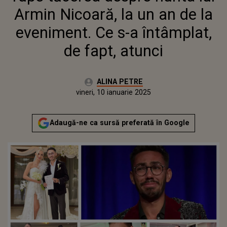
ATUNCI
Armin Nicoară, la un an de la
eveniment. Ce s-a întâmplat,
de fapt, atunci
Autor:
ALINA PETRE
Publicat:
miercuri, 10 ianuarie 2024
Actualizat:
vineri, 10 ianuarie 2025
Adaugă-ne ca sursă preferată în Google