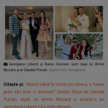
Georgiana Lobonț și Rareș Ciciovan sunt nașii lui Armin
Nicoară și ai Claudiei Puican
(sursa foto: Instagram)
Citește și:
”Atunci când tu omori pe cineva, e foarte
greu să-l învii. E dureros!” Gestul făcut de Claudia
Puican, după ce Armin Nicoară a acuzat-o pe
Georgiana Lobonț că îi este datoare