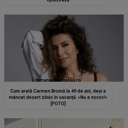
tvmania.libertatea.ro
Cum arată Carmen Brumă la 49 de ani, deși a
mâncat desert zilnic în vacanță: «Nu e noroc!»
[FOTO]