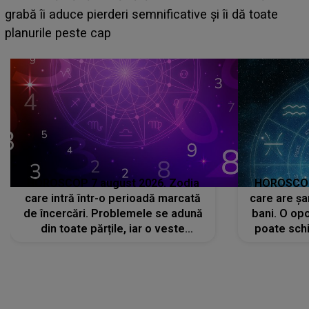
face o MĂRTURISIRE NEAȘTEPTATĂ despre mama
sa: "I-am spus și ei în față, eu nu te iubesc pentru
că..."
HOROSCOP 7 august 2026. Zodia
HOROSCOP 
care intră într-o perioadă marcată
care are șa
de încercări. Problemele se adună
bani. O opo
din toate părțile, iar o veste
poate schi
neașteptată îi dă planurile peste
la
cap