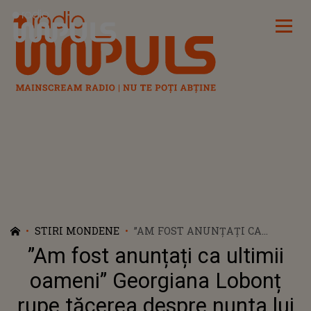
Radio Impuls
STIRI MONDENE
”AM FOST ANUNȚAȚI CA
ULTIMII OAMENI” GEORGIANA
”Am fost anunțați ca ultimii
LOBONȚ RUPE TĂCEREA DESPRE
NUNTA LUI ARMIN NICOARĂ,
oameni” Georgiana Lobonț
LA UN AN DE LA EVENIMENT.
rupe tăcerea despre nunta lui
CE S-A ÎNTÂMPLAT, DE FAPT,