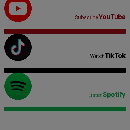
YouTube
Subscribe
TikTok
Watch
Spotify
Listen