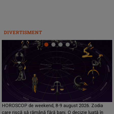
DIVERTISMENT
Emanuel a ținut ACEST DETALIU ASCUNS până
acum! În fața Alexandrei, concurentul din Casa Iubirii