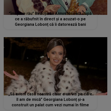
”Îmi pare rău” Reacția lui Armin Nicoară după
ce a răbufnit în direct și a acuzat-o pe
Georgiana Lobonț că îi datorează bani
„Să avem casa noastră chiar e un vis pe care
îl am de mică” Georgiana Lobonț și-a
construit un palat cum vezi numai în filme