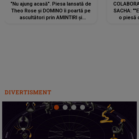
"Nu ajung acasă". Piesa lansată de
COLABORAR
Theo Rose și DOMINO îi poartă pe
SACHA: ""E
ascultători prin AMINTIRI și
o piesă 
REGĂSIRI, iar drumul emoțiilor
imediat pre
trece prin sufletul publicului:
cu mine șt
"Pentru toți cei care au plecat
păstrăm do
departe ca să le fie mai bine"
DIVERTISMENT