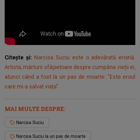
Citește și:
Narcisa Suciu este o adevărată eroină.
Artista, mărturii sfâșietoare despre cumpăna vieții ei,
atunci când a fost la un pas de moarte: "Este eroul
care mi-a salvat viața"
MAI MULTE DESPRE:
Narcisa Suciu
Narcisa Suciu la un pas de moarte