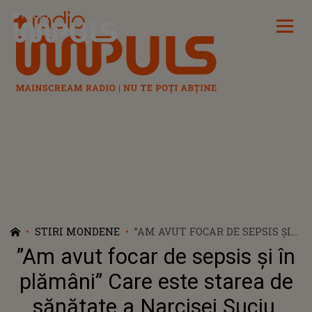
Radio Impuls
STIRI MONDENE
”AM AVUT FOCAR DE SEPSIS ȘI
ÎN PLĂMÂNI” CARE ESTE
”Am avut focar de sepsis și în
STAREA DE SĂNĂTATE A
NARCISEI SUCIU, DUPĂ CE A
plămâni” Care este starea de
FOST LA UN PAS DE MOARTE, ÎN
sănătate a Narcisei Suciu,
URMA UNEI SEPTICEMII