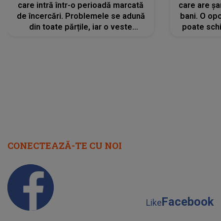
care intră într-o perioadă marcată
care are șa
de încercări. Problemele se adună
bani. O opo
din toate părțile, iar o veste
poate schi
neașteptată îi dă planurile peste
la
cap
CONECTEAZĂ-TE CU NOI
Facebook
Like