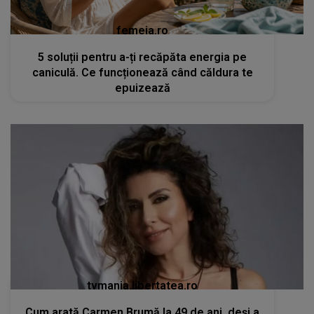
femeia.ro
5 soluții pentru a-ți recăpăta energia pe
caniculă. Ce funcționează când căldura te
epuizează
tvmania.libertatea.ro
Cum arată Carmen Brumă la 49 de ani, deși a