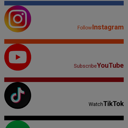
Instagram
Follow
YouTube
Subscribe
TikTok
Watch