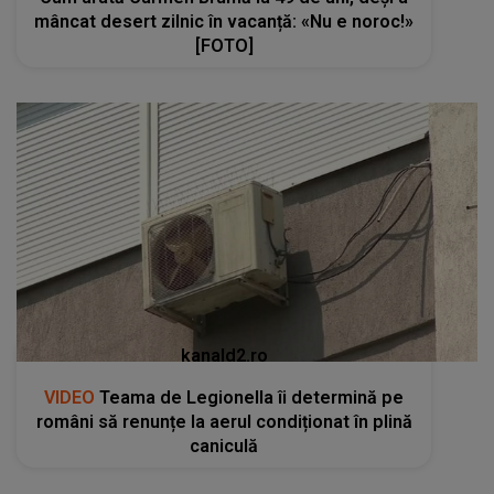
mâncat desert zilnic în vacanță: «Nu e noroc!»
[FOTO]
kanald2.ro
VIDEO
Teama de Legionella îi determină pe
români să renunțe la aerul condiționat în plină
caniculă