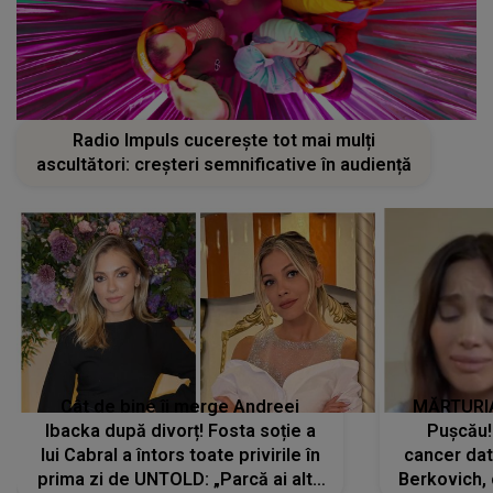
Radio Impuls cucerește tot mai mulți
ascultători: creșteri semnificative în audiență
Cât de bine îi merge Andreei
MĂRTURIA
Ibacka după divorț! Fosta soție a
Pușcău!
lui Cabral a întors toate privirile în
cancer dato
prima zi de UNTOLD: „Parcă ai altă
Berkovich, 