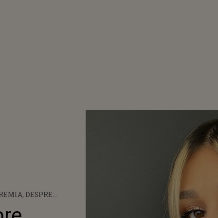
REMIA, DESPRE
PAREA SA LA
pre
ION JUNIOR: „ ÎN