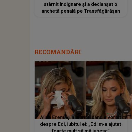
stârnit indignare și a declanșat o
anchetă penală pe Transfăgărășan
RECOMANDĂRI
Alina Eremia, în lacrimi când a vorbit
despre Edi, iubitul ei: „Edi m-a ajutat
foarte mult să mă iubesc”