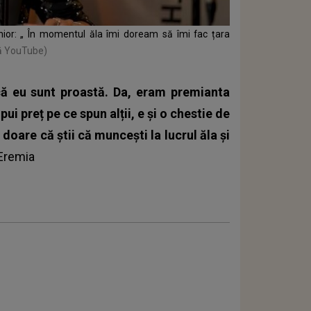
unior: „ În momentul ăla îmi doream să îmi fac țara
ră YouTube)
ă eu sunt proastă. Da, eram premianta
ui preț pe ce spun alții, e și o chestie de
e doare că știi că muncești la lucrul ăla și
 Eremia