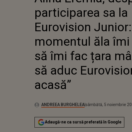
MOMENT
participarea sa la
ÎMI FAC
ADUC E
Eurovision Junior: 
momentul ăla îm
să îmi fac țara mâ
să aduc Eurovisio
acasă”
Publicat:
Autor:
vineri, 5 noiembrie 2021
Actualizat:
ANDREEA BURGHELEA
sâmbătă, 5 noiembrie 2
Adaugă-ne ca sursă preferată în Google