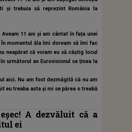
ști și trebuia să reprezint România la
 Aveam 11 ani și am cântat în fața unei
g. În momentul ăla îmi doream să îmi fac
nu neapărat că voiam eu să câștig locul
, în următorul an Eurovisionul se ținea la
nul aici. Nu am fost dezmăgită că nu am
ușit eu treaba asta și mi se părea o treabă
 eșec! A dezvăluit că a
itul ei