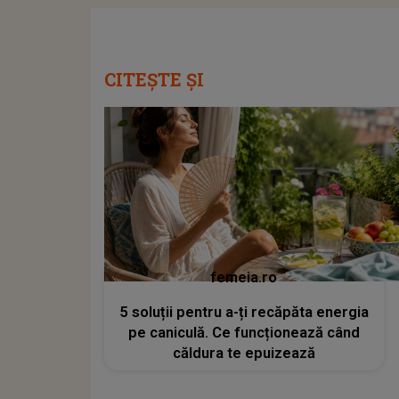
CITEȘTE ȘI
femeia.ro
5 soluții pentru a-ți recăpăta energia
pe caniculă. Ce funcționează când
căldura te epuizează