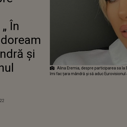
UL ĂLA ÎMI DOREAM SĂ
 ȚARA MÂNDRĂ ȘI SĂ
UROVISIONUL ACASĂ”
„ În
i doream
ndră și
nul
Alina Eremia, despre participarea sa la
îmi fac țara mândră și să aduc Eurovisionul
022