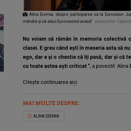
Alina Eremia, despre participarea sa la Eurovision J
mândră și să aduc Eurovisionul acasă”
(sursa foto: Captu
Nu voiam să rămân în memoria colectivă c
clasei. E greu când ești în meseria asta să nu p
ego, dar e și o chestie că îți pasă, dar și că t
cu toate astea ești criticat
”
, a povestit
Alina
Citește continuarea
aici
MAI MULTE DESPRE:
ALINA EREMIA