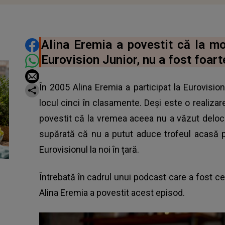
DISTRIBUIE ARTICOLUL
Alina Eremia a povestit că la mo
Eurovision Junior, nu a fost foar
În 2005 Alina Eremia a participat la Eurovisio
locul cinci în clasamente. Deși este o realizar
povestit că la vremea aceea nu a văzut deloc l
supărată că nu a putut aduce trofeul acasă 
Eurovisionul la noi în țară.
Întrebată în cadrul unui podcast care a fost c
Alina Eremia a povestit acest episod.