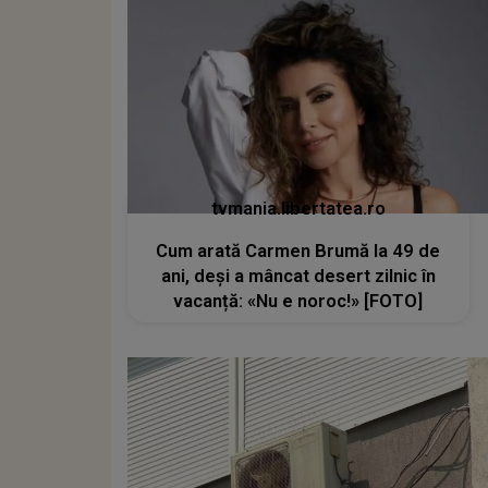
tvmania.libertatea.ro
Cum arată Carmen Brumă la 49 de
ani, deși a mâncat desert zilnic în
vacanță: «Nu e noroc!» [FOTO]