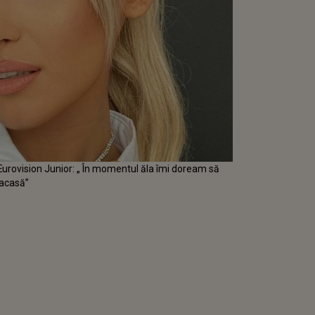
 Eurovision Junior: „ În momentul ăla îmi doream să
 acasă”