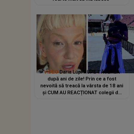
VIDEO
Daria Lupi RUPE TĂCEREA
după ani de zile! Prin ce a fost
nevoită să treacă la vârsta de 18 ani
și CUM AU REACȚIONAT colegii de
breaslă: "Mi s-a pus contractul pe
masă și știți ce mi s-a spus? «Ești
dispusă să te..."