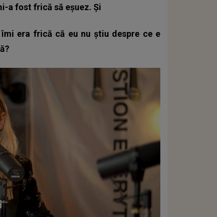
i-a fost frică să eșuez. Și
i era frică că eu nu știu despre ce e
tă?