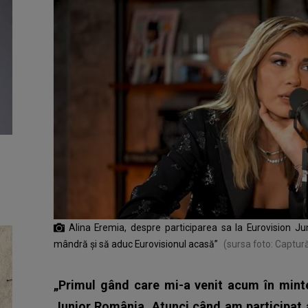
Alina Eremia, despre participarea sa la Eurovision J
mândră și să aduc Eurovisionul acasă”
(sursa foto: Captu
„Primul gând care mi-a venit acum în minte
Junior România. Atunci când am participat 