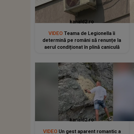
kanald2.ro
VIDEO
Teama de Legionella îi
determină pe români să renunțe la
aerul condiționat în plină caniculă
kanald2.ro
VIDEO
Un gest aparent romantic a