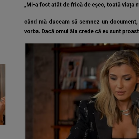
„Mi-a fost atât de frică de eșec, toată viața m
când mă duceam să semnez un document, îm
vorba. Dacă omul ăla crede că eu sunt proas