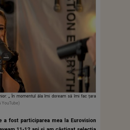
unior: „ În momentul ăla îmi doream să îmi fac țara
ră YouTube)
 a fost participarea mea la Eurovision
aveam 11-12 ani și am câștigat selecția