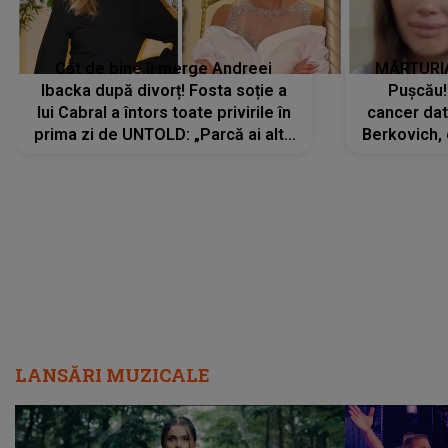
Cât de bine îi merge Andreei
MĂRTURIA
Ibacka după divorț! Fosta soție a
Pușcău!
lui Cabral a întors toate privirile în
cancer dato
prima zi de UNTOLD: „Parcă ai altă
Berkovich, 
strălucire, emani putere,
accident ru
încredere, siguranță...”
Dacă nu 
LANSĂRI MUZICALE