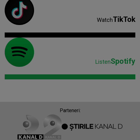
TikTok
Watch
Spotify
Listen
Parteneri: