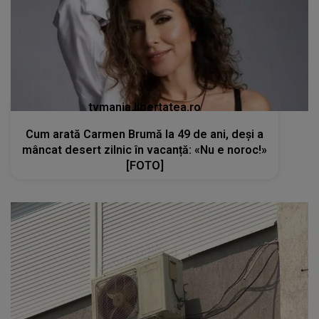
tvmania.libertatea.ro
Cum arată Carmen Brumă la 49 de ani, deși a
mâncat desert zilnic în vacanță: «Nu e noroc!»
[FOTO]