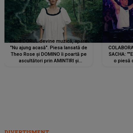
Când DORUL devine muzică, apare
Armin 
"Nu ajung acasă". Piesa lansată de
COLABORAR
Theo Rose și DOMINO îi poartă pe
SACHA: ""E
ascultători prin AMINTIRI și
o piesă 
REGĂSIRI, iar drumul emoțiilor
imediat pre
trece prin sufletul publicului:
cu mine șt
"Pentru toți cei care au plecat
păstrăm do
departe ca să le fie mai bine"
DIVERTISMENT