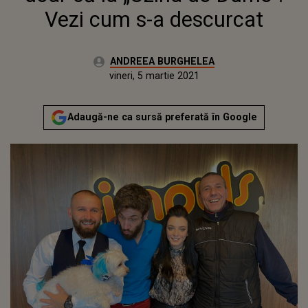
Vezi cum s-a descurcat
Autor:
ANDREEA BURGHELEA
Publicat:
joi, 4 martie 2021
Actualizat:
vineri, 5 martie 2021
Adaugă-ne ca sursă preferată în Google