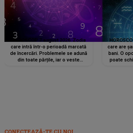
HOROSCOP 7 august 2026. Zodia
HOROSCOP 
care intră într-o perioadă marcată
care are șa
de încercări. Problemele se adună
bani. O opo
din toate părțile, iar o veste
poate schi
neașteptată îi dă planurile peste
la
cap
CONECTEAZĂ-TE CU NOI