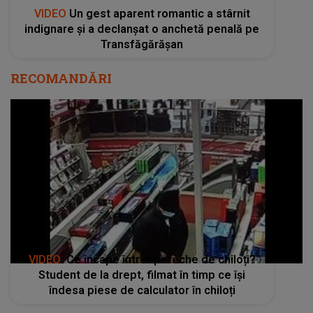
VIDEO
Un gest aparent romantic a stârnit
indignare și a declanșat o anchetă penală pe
Transfăgărășan
RECOMANDĂRI
VIDEO
. Ce încape într-o pereche de chiloți?
Student de la drept, filmat în timp ce își
îndesa piese de calculator în chiloți