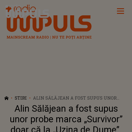
Radio Impuls
STIRI
ALIN SĂLĂJEAN A FOST SUPUS UNOR
PROBE MARCA „SURVIVOR” DOAR CĂ LA
Alin Sălăjean a fost supus
„UZINA DE DUME”. VEZI CUM S-A
DESCURCAT
unor probe marca „Survivor”
doar că la „Uzina de Dume”.