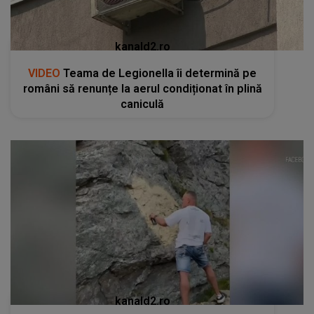
kanald2.ro
VIDEO
Teama de Legionella îi determină pe
români să renunțe la aerul condiționat în plină
caniculă
kanald2.ro