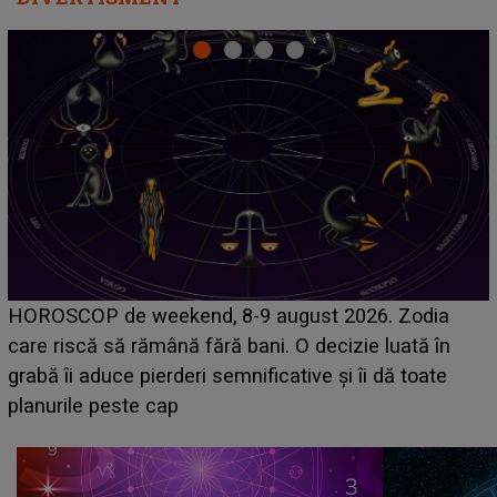
Emanuel a ținut ACEST DETALIU ASCUNS până
acum! În fața Alexandrei, concurentul din Casa Iubirii
face o MĂRTURISIRE NEAȘTEPTATĂ despre mama
sa: "I-am spus și ei în față, eu nu te iubesc pentru
că..."