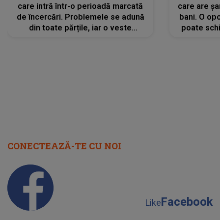
care intră într-o perioadă marcată
care are șa
de încercări. Problemele se adună
bani. O opo
din toate părțile, iar o veste
poate schi
neașteptată îi dă planurile peste
la
cap
CONECTEAZĂ-TE CU NOI
Facebook
Like