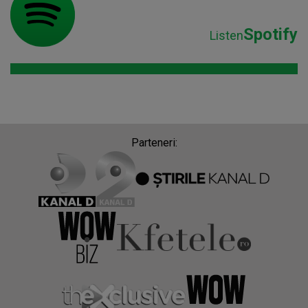
Spotify
Listen
Parteneri: