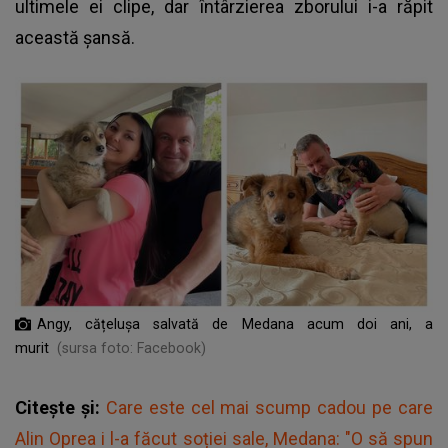
ultimele ei clipe, dar întârzierea zborului i-a răpit
această șansă.
Angy, cățelușa salvată de Medana acum doi ani, a
murit
(sursa foto: Facebook)
Citește și:
Care este cel mai scump cadou pe care
Alin Oprea i l-a făcut soției sale, Medana: "O să spun