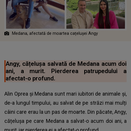
Medana, afectată de moartea cațelușei Angy
Angy, cățelușa salvată de Medana acum doi
ani, a murit. Pierderea patrupedului a
afectat-o profund.
Alin Oprea și Medana sunt mari iubitori de animale și,
de-a lungul timpului, au salvat de pe străzi mai mulți
câini care erau la un pas de moarte. Din păcate, Angy,
cățelușa pe care Medana a salvat-o acum doi ani, a
murit, iar pierderea ei a afectat-o profund.