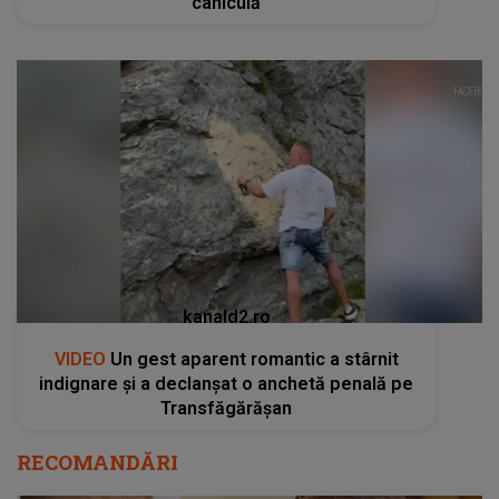
caniculă
kanald2.ro
VIDEO
Un gest aparent romantic a stârnit
indignare și a declanșat o anchetă penală pe
Transfăgărășan
RECOMANDĂRI