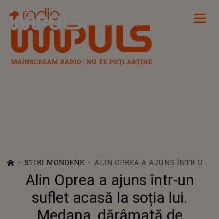
Radio Impuls
STIRI MONDENE
ALIN OPREA A AJUNS ÎNTR-UN
SUFLET ACASĂ LA SOȚIA LUI.
Alin Oprea a ajuns într-un
MEDANA, DĂRÂMATĂ DE
TRECEREA ÎN NEFIINȚĂ A
suflet acasă la soția lui.
CAȚELUȘEI ANGY: "ÎNVAȚĂ SĂ
Medana, dărâmată de
IUBEȘTI CEEA CE AI, ALTFEL