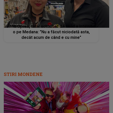
Alin Oprea, total schimbat de când a întâlnit-
o pe Medana: ”Nu a făcut niciodată asta,
decât acum de când e cu mine”
STIRI MONDENE