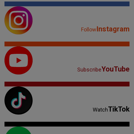
Instagram
Follow
YouTube
Subscribe
TikTok
Watch