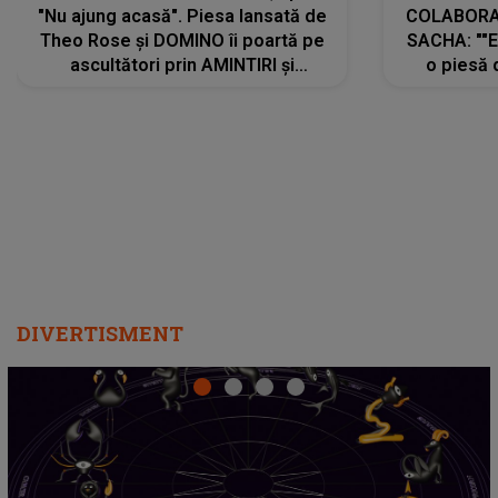
"Nu ajung acasă". Piesa lansată de
COLABORAR
Theo Rose și DOMINO îi poartă pe
SACHA: ""E
ascultători prin AMINTIRI și
o piesă 
REGĂSIRI, iar drumul emoțiilor
imediat pre
trece prin sufletul publicului:
cu mine șt
"Pentru toți cei care au plecat
păstrăm do
departe ca să le fie mai bine"
DIVERTISMENT