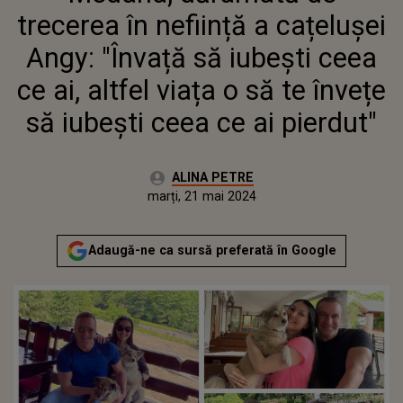
VIAȚA O SĂ TE ÎNVEȚE SĂ
trecerea în neființă a cațelușei
IUBEȘTI CEEA CE AI PIERDUT"
Angy: "Învață să iubești ceea
ce ai, altfel viața o să te învețe
să iubești ceea ce ai pierdut"
Autor:
ALINA PETRE
Publicat:
marți, 21 mai 2024
Adaugă-ne ca sursă preferată în Google