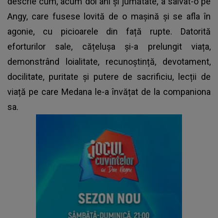
descrie cum, acum doi ani și jumătate, a salvat-o pe
Angy, care fusese lovită de o mașină și se afla în
agonie, cu picioarele din față rupte. Datorită
eforturilor sale, cățelușa și-a prelungit viața,
demonstrând loialitate, recunoștință, devotament,
docilitate, puritate și putere de sacrificiu, lecții de
viață pe care Medana le-a învățat de la companiona
sa.