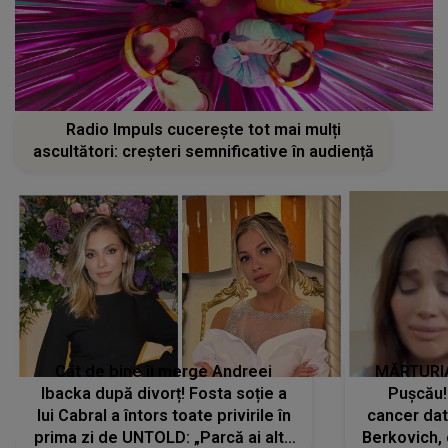
Radio Impuls cucerește tot mai mulți
ascultători: creșteri semnificative în audiență
Cât de bine îi merge Andreei
MĂRTURIA
Ibacka după divorț! Fosta soție a
Pușcău!
lui Cabral a întors toate privirile în
cancer dato
prima zi de UNTOLD: „Parcă ai altă
Berkovich, 