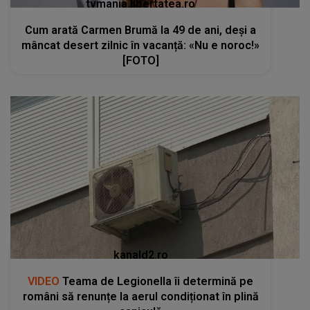
tvmania.libertatea.ro
Cum arată Carmen Brumă la 49 de ani, deși a
mâncat desert zilnic în vacanță: «Nu e noroc!»
[FOTO]
kanald2.ro
VIDEO
Teama de Legionella îi determină pe
români să renunțe la aerul condiționat în plină