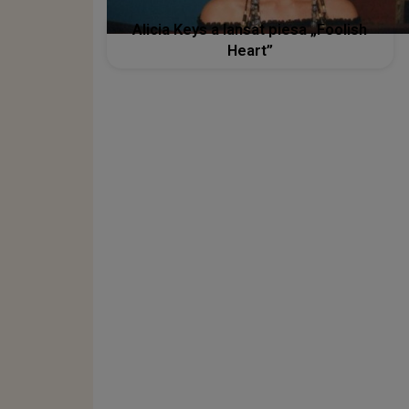
Alicia Keys a lansat piesa „Foolish
Heart”