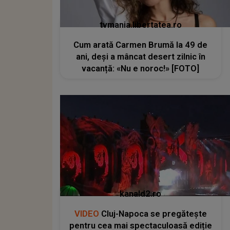
tvmania.libertatea.ro
Cum arată Carmen Brumă la 49 de
ani, deși a mâncat desert zilnic în
vacanță: «Nu e noroc!» [FOTO]
kanald2.ro
VIDEO
Cluj-Napoca se pregătește
pentru cea mai spectaculoasă ediție