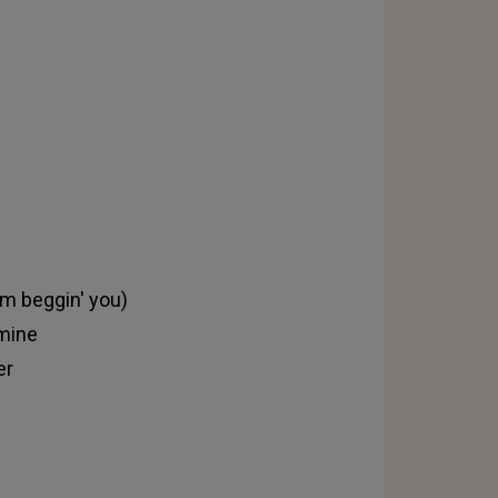
'm beggin' you)
 mine
er