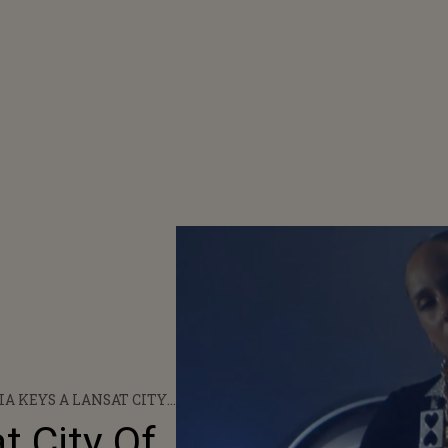
IA KEYS A LANSAT CITY
DS (PART II) -
t City Of
URILE PIESEI AICI