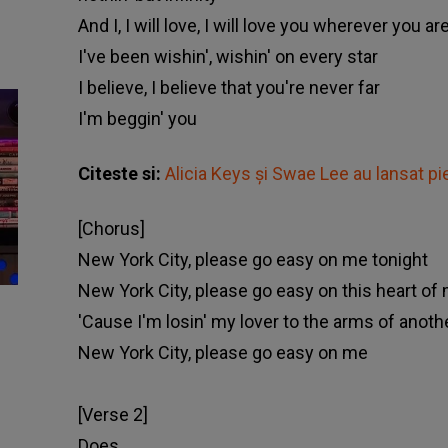
And I, I will love, I will love you wherever you ar
I've been wishin', wishin' on every star
I believe, I believe that you're never far
I'm beggin' you
Citeste si:
Alicia Keys și Swae Lee au lansat pi
[Chorus]
New York City, please go easy on me tonight
New York City, please go easy on this heart of
'Cause I'm losin' my lover to the arms of anoth
New York City, please go easy on me
[Verse 2]
Does