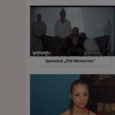
Alicia Keys își explorează trecutul și
lansează „Old Memories”