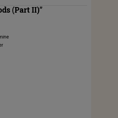
ds (Part II)”
 mine
er