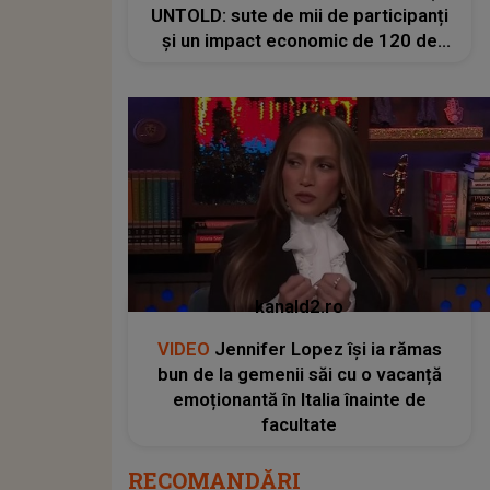
UNTOLD: sute de mii de participanți
și un impact economic de 120 de
milioane de euro
kanald2.ro
VIDEO
Jennifer Lopez își ia rămas
bun de la gemenii săi cu o vacanță
emoționantă în Italia înainte de
facultate
RECOMANDĂRI