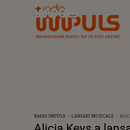
Radio Impuls
RADIO IMPULS
LANSĂRI MUZICALE
ALIC
OF GO
Alicia Keys a lansa
VERS