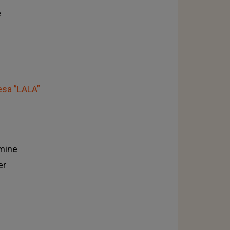
e
esa ”LALA”
 mine
er