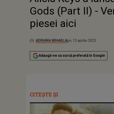
Gods (Part II) - Ve
piesei aici
Publicat:
Autor:
miercuri, 13 aprilie 2022
Actualizat:
ADRIANA MIHAELA
joi, 13 aprilie 2023
Adaugă-ne ca sursă preferată în Google
CITEȘTE ȘI