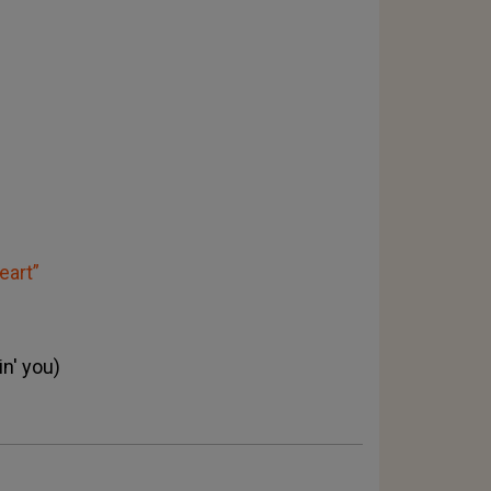
eart”
n' you)