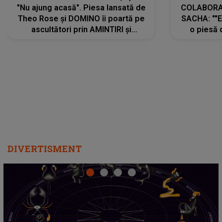
"Nu ajung acasă". Piesa lansată de
COLABORAR
Theo Rose și DOMINO îi poartă pe
SACHA: ""E
ascultători prin AMINTIRI și
o piesă 
REGĂSIRI, iar drumul emoțiilor
imediat pre
trece prin sufletul publicului:
cu mine șt
"Pentru toți cei care au plecat
păstrăm do
departe ca să le fie mai bine"
DIVERTISMENT