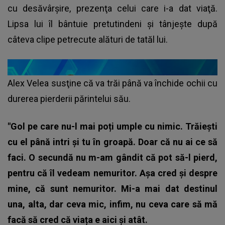
cu desăvârşire, prezenţa celui care i-a dat viaţă.
Lipsa lui îl bântuie pretutindeni şi tânjeşte după
câteva clipe petrecute alături de tatăl lui.
Alex Velea susţine că va trăi până va închide ochii cu
durerea pierderii părintelui său.
"Gol pe care nu-l mai poți umple cu nimic. Trăiești
cu el până intri și tu în groapă. Doar că nu ai ce să
faci. O secundă nu m-am gândit că pot să-l pierd,
pentru că îl vedeam nemuritor. Așa cred și despre
mine, că sunt nemuritor. Mi-a mai dat destinul
una, alta, dar ceva mic, infim, nu ceva care să mă
facă să cred că viața e aici și atât.