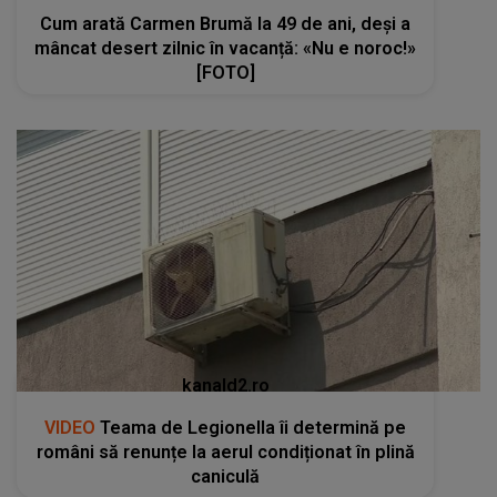
Cum arată Carmen Brumă la 49 de ani, deși a
mâncat desert zilnic în vacanță: «Nu e noroc!»
[FOTO]
kanald2.ro
VIDEO
Teama de Legionella îi determină pe
români să renunțe la aerul condiționat în plină
caniculă