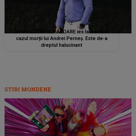
Detalii CUTREMURĂTOARE ies la iveală în
cazul morții lui Andrei Perneș. Este de-a
dreptul halucinant
STIRI MONDENE