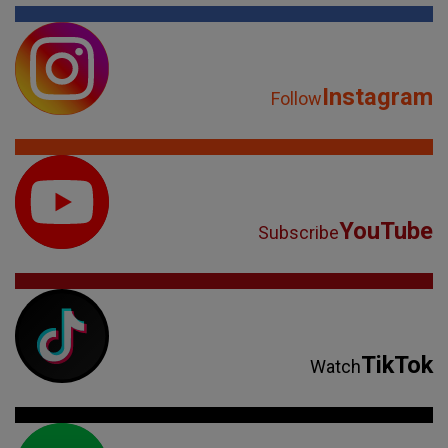
Instagram
Follow
YouTube
Subscribe
TikTok
Watch