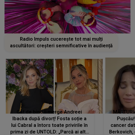
Radio Impuls cucerește tot mai mulți
ascultători: creșteri semnificative în audiență
Cât de bine îi merge Andreei
MĂRTURIA
Ibacka după divorț! Fosta soție a
Pușcău!
lui Cabral a întors toate privirile în
cancer dato
prima zi de UNTOLD: „Parcă ai altă
Berkovich, 