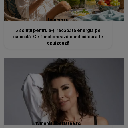
femeia.ro
5 soluții pentru a-ți recăpăta energia pe
caniculă. Ce funcționează când căldura te
epuizează
tvmania.libertatea.ro