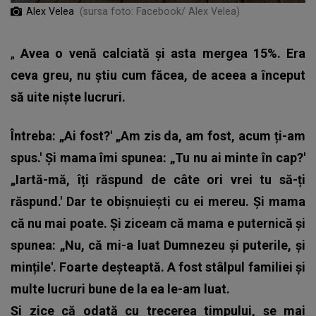
Alex Velea
(sursa foto: Facebook/ Alex Velea)
„
Avea o venă calciată și asta mergea 15%. Era
ceva greu, nu știu cum făcea, de aceea a început
să uite niște lucruri.
Întreba: „Ai fost?' „Am zis da, am fost, acum ți-am
spus.' Și mama îmi spunea: „Tu nu ai minte în cap?'
„Iartă-mă, îți răspund de câte ori vrei tu să-ți
răspund.' Dar te obișnuiești cu ei mereu. Și mama
că nu mai poate. Și ziceam că mama e puternică și
spunea: „Nu, că mi-a luat Dumnezeu și puterile, și
mințile'. Foarte deșteaptă. A fost stâlpul familiei și
multe lucruri bune de la ea le-am luat.
Și zice că odată cu trecerea timpului, se mai