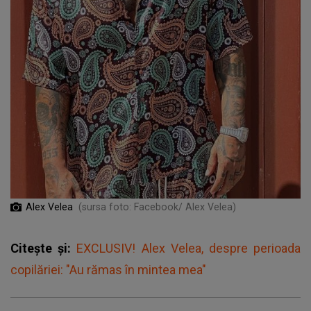
Alex Velea
(sursa foto: Facebook/ Alex Velea)
Citește și:
EXCLUSIV! Alex Velea, despre perioada
copilăriei: "Au rămas în mintea mea"