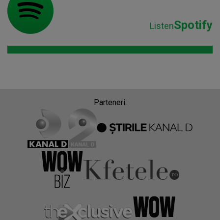
Spotify
Listen
Parteneri: