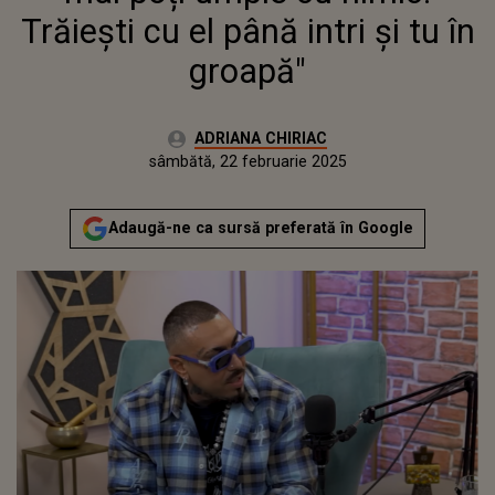
Trăiești cu el până intri și tu în
groapă"
Autor:
ADRIANA CHIRIAC
Publicat:
sâmbătă, 22 februarie 2025
Actualizat:
sâmbătă, 22 februarie 2025
Adaugă-ne ca sursă preferată în Google