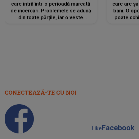
care intră într-o perioadă marcată
care are șa
de încercări. Problemele se adună
bani. O opo
din toate părțile, iar o veste
poate schi
neașteptată îi dă planurile peste
la
cap
CONECTEAZĂ-TE CU NOI
Facebook
Like