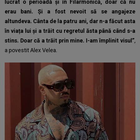
lucrat o perioadă și în Filarmonică, doar că nu
erau bani.
Și a fost nevoit să se angajeze
altundeva. Cânta de la patru ani, dar n-a făcut asta
în viața lui și a trăit cu regretul ăsta până când s-a
stins. Doar că a trăit prin mine. I-am împlinit visul”
,
a povestit
Alex Velea.