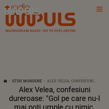
Radio Impuls
STIRI MONDENE
ALEX VELEA, CONFESIUNI
DUREROASE: "GOL PE CARE NU-L
Alex Velea, confesiuni
MAI POȚI UMPLE CU NIMIC.
TRĂIEȘTI CU EL PÂNĂ INTRI ȘI
dureroase: "Gol pe care nu-l
TU ÎN GROAPĂ"
mai poți umple cu nimic.