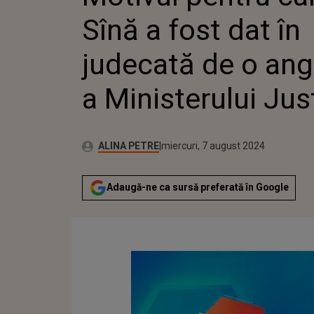
ANGAJA
Sînă a fost dat în
MINIST
JUSTIȚI
judecată de o ang
a Ministerului Just
Autor:
Publicat:
ALINA PETRE
miercuri, 7 august 2024
Adaugă-ne ca sursă preferată în Google