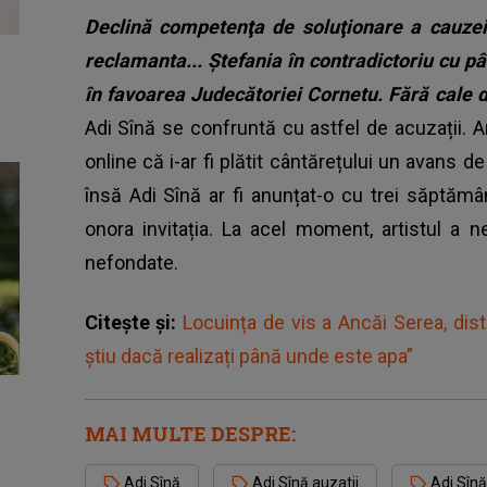
Declină competenţa de soluţionare a cauzei
reclamanta... Ştefania în contradictoriu cu p
în favoarea Judecătoriei Cornetu. Fără cale d
Adi Sînă se confruntă cu astfel de acuzații. A
online că i-ar fi plătit cântărețului un avans d
însă Adi Sînă ar fi anunțat-o cu trei săptăm
onora invitația.
La acel moment, artistul a ne
nefondate.
Citește și:
Locuința de vis a Ancăi Serea, dist
știu dacă realizați până unde este apa”
MAI MULTE DESPRE:
Adi Sînă
Adi Sînă auzatii
Adi Sînă