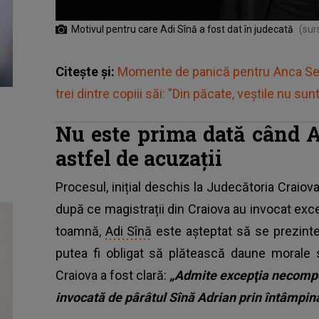
Motivul pentru care Adi Sînă a fost dat în judecată
(sur
Citește și:
Momente de panică pentru Anca Sere
trei dintre copiii săi: ”Din păcate, veștile nu sun
Nu este prima dată când A
astfel de acuzații
Procesul, inițial deschis la Judecătoria Craiova
după ce magistrații din Craiova au invocat exc
toamnă,
Adi Sînă
este așteptat să se prezinte î
putea fi obligat să plătească daune morale s
Craiova a fost clară:
„Admite excepţia necompet
invocată de pârâtul Sînă Adrian prin întâmpin