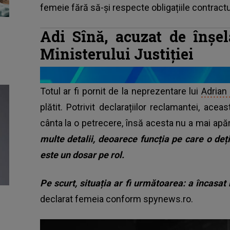
femeie fără să-și respecte obligațiile contractu
Adi Sînă, acuzat de înșe
Ministerului Justiției
Totul ar fi pornit de la neprezentare lui
Adrian
plătit. Potrivit declarațiilor reclamantei, aceas
cânta la o petrecere, însă acesta nu a mai apă
multe detalii, deoarece funcția pe care o deț
este un dosar pe rol.
Pe scurt, situația ar fi următoarea: a încasat
declarat femeia conform spynews.ro.