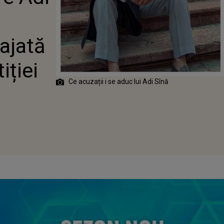
TĂ A
ERULUI
EI
ajată
iției
Ce acuzații i se aduc lui Adi Sînă