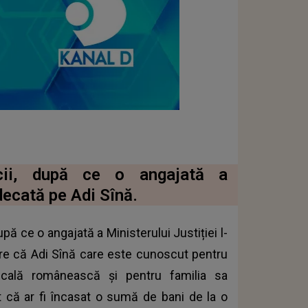
cii, după ce o angajată a
udecată pe Adi Sînă.
ă ce o angajată a Ministerului Justiției l-
pare că Adi Sînă care este cunoscut pentru
icală românească și pentru familia sa
 că ar fi încasat o sumă de bani de la o