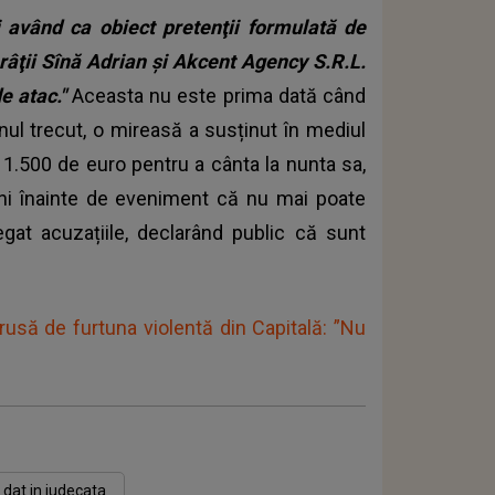
 având ca obiect pretenţii formulată de
ârâţii Sînă Adrian şi Akcent Agency S.R.L.
e atac."
Aceasta nu este prima dată când
nul trecut, o mireasă a susținut în mediul
e 1.500 de euro pentru a cânta la nunta sa,
âni înainte de eveniment că nu mai poate
gat acuzațiile, declarând public că sunt
rusă de furtuna violentă din Capitală: ”Nu
 dat in judecata