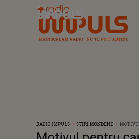
Radio Impuls
RADIO IMPULS
STIRI MONDENE
MOTIVU
CARE AD
Motivul pentru ca
DAT ÎN 