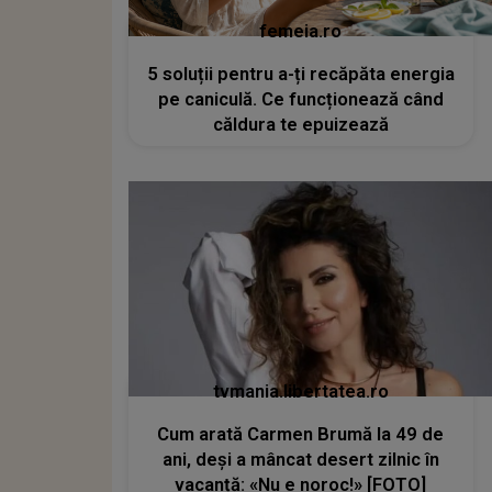
femeia.ro
5 soluții pentru a-ți recăpăta energia
pe caniculă. Ce funcționează când
căldura te epuizează
tvmania.libertatea.ro
Cum arată Carmen Brumă la 49 de
ani, deși a mâncat desert zilnic în
vacanță: «Nu e noroc!» [FOTO]