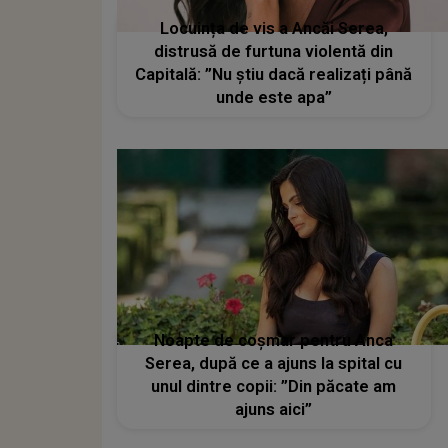
Locuința de vis a Ancăi Serea,
distrusă de furtuna violentă din
Capitală: ”Nu știu dacă realizați până
unde este apa”
Noapte de coșmar pentru Anca
Serea, după ce a ajuns la spital cu
unul dintre copii: ”Din păcate am
ajuns aici”