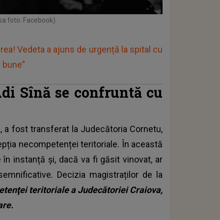
sa foto: Facebook)
a! Vedeta a ajuns de urgență la spital cu
t bune”
di Sînă se confruntă cu
, a fost transferat la Judecătoria Cornetu,
epția necompetenței teritoriale. În această
n instanță și, dacă va fi găsit vinovat, ar
emnificative. Decizia magistraților de la
enţei teritoriale a Judecătoriei Craiova,
are.