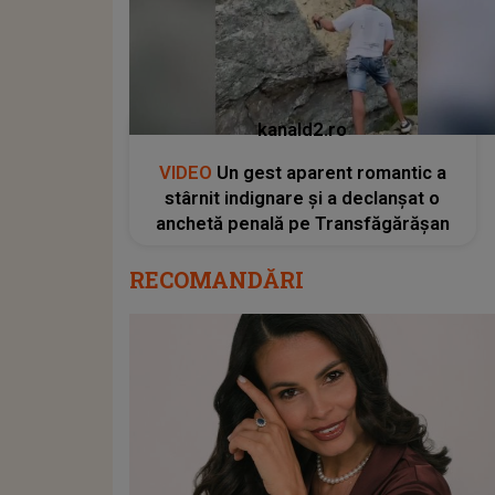
kanald2.ro
VIDEO
Un gest aparent romantic a
stârnit indignare și a declanșat o
anchetă penală pe Transfăgărășan
RECOMANDĂRI